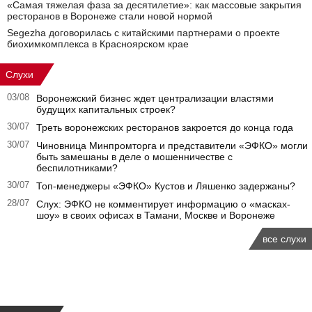
«Самая тяжелая фаза за десятилетие»: как массовые закрытия
ресторанов в Воронеже стали новой нормой
Segezha договорилась с китайскими партнерами о проекте
биохимкомплекса в Красноярском крае
Слухи
03/08
Воронежский бизнес ждет централизации властями
будущих капитальных строек?
30/07
Треть воронежских ресторанов закроется до конца года
30/07
Чиновница Минпромторга и представители «ЭФКО» могли
быть замешаны в деле о мошенничестве с
беспилотниками?
30/07
Топ-менеджеры «ЭФКО» Кустов и Ляшенко задержаны?
28/07
Слух: ЭФКО не комментирует информацию о «масках-
шоу» в своих офисах в Тамани, Москве и Воронеже
все слухи