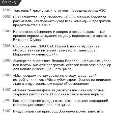
Лонгрид
12:03
Топливный кризис как инструмент передела рынка АЗС
06/08
CEO агентства недвижимости «1983» Марина Коротова
рассказала, как пережить уход всей команды и превратить
предательство в актив
05/08
Непонятное обвинение и вопрос о потерпевшем — как
прошло первое заседание по делу воронежского адвоката
Виктории Стуковой
03/08
Сооснователь CMO Club Russia Евгения Чурбанова:
«Искусственный интеллект уже уволил креаторов.
Маркетинг — следующий»
03/08
Эксперт по энергетике Леонид Воробей: «Механизм «бери
или плати» рискует превратить сетевой комплекс в барьер
для нового инвестиционного цикла»
03/08
«Мы продаем не замороженную воду, а сценарий
потребления»: как «Айс в кубе» строит бизнес на пищевом
льде в индустриальном парке «Перспектива»
31/07
«Самая тяжелая фаза за десятилетие»: как массовые
закрытия ресторанов в Воронеже стали новой нормой
31/07
Как воронежские заводы выживают на рынке подстанций:
кооперация вместо полного цикла
31/07
Индустриальный пригород Воронежа может запустить