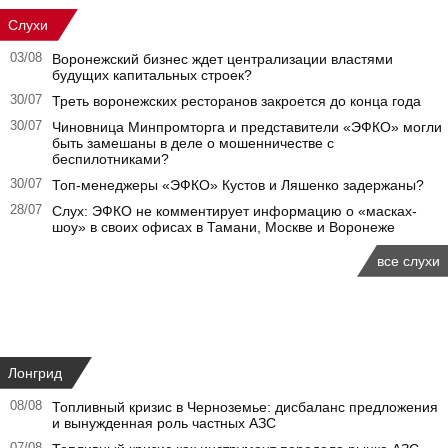
Слухи
03/08
Воронежский бизнес ждет централизации властями
будущих капитальных строек?
30/07
Треть воронежских ресторанов закроется до конца года
30/07
Чиновница Минпромторга и представители «ЭФКО» могли
быть замешаны в деле о мошенничестве с
беспилотниками?
30/07
Топ-менеджеры «ЭФКО» Кустов и Ляшенко задержаны?
28/07
Слух: ЭФКО не комментирует информацию о «масках-
шоу» в своих офисах в Тамани, Москве и Воронеже
все слухи
Лонгрид
08/08
Топливный кризис в Черноземье: дисбаланс предложения
и вынужденная роль частных АЗС
07/08