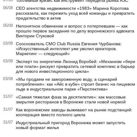
Топливный кризис как инструмент передела рынка АЗС
06/08
CEO агентства недвижимости «1983» Марина Коротова
рассказала, как пережить уход всей команды и превратить
предательство в актив
05/08
Непонятное обвинение и вопрос о потерпевшем — как
прошло первое заседание по делу воронежского адвоката
Виктории Стуковой
03/08
Сооснователь CMO Club Russia Евгения Чурбанова:
«Искусственный интеллект уже уволил креаторов.
Маркетинг — следующий»
03/08
Эксперт по энергетике Леонид Воробей: «Механизм «бери
или плати» рискует превратить сетевой комплекс в барьер
для нового инвестиционного цикла»
03/08
«Мы продаем не замороженную воду, а сценарий
потребления»: как «Айс в кубе» строит бизнес на пищевом
льде в индустриальном парке «Перспектива»
31/07
«Самая тяжелая фаза за десятилетие»: как массовые
закрытия ресторанов в Воронеже стали новой нормой
31/07
Как воронежские заводы выживают на рынке подстанций:
кооперация вместо полного цикла
31/07
Индустриальный пригород Воронежа может запустить
новый формат жилья