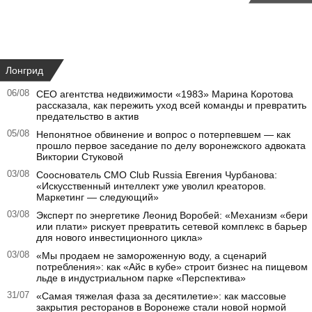
Лонгрид
06/08
CEO агентства недвижимости «1983» Марина Коротова
рассказала, как пережить уход всей команды и превратить
предательство в актив
05/08
Непонятное обвинение и вопрос о потерпевшем — как
прошло первое заседание по делу воронежского адвоката
Виктории Стуковой
03/08
Сооснователь CMO Club Russia Евгения Чурбанова:
«Искусственный интеллект уже уволил креаторов.
Маркетинг — следующий»
03/08
Эксперт по энергетике Леонид Воробей: «Механизм «бери
или плати» рискует превратить сетевой комплекс в барьер
для нового инвестиционного цикла»
03/08
«Мы продаем не замороженную воду, а сценарий
потребления»: как «Айс в кубе» строит бизнес на пищевом
льде в индустриальном парке «Перспектива»
31/07
«Самая тяжелая фаза за десятилетие»: как массовые
закрытия ресторанов в Воронеже стали новой нормой