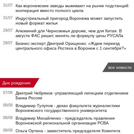
31/07
Как воронежские заводы выживают на рынке подстанций:
кооперация вместо полного цикла
31/07
Индустриальный пригород Воронежа может запустить
новый формат жилья
29/07
Алюминий для Черноземья дороже, чем для Китая. В
августе ФАС решит, менять ли формулу цены РУСАЛа
29/07
Бизнес-эксперт Дмитрий Орищенко: «Ждем переезд
центрального офиса Ростеха в Воронеж с 1 сентября?»
все новости
Дни рождения
07/08
Дмитрий Чебряков -управляющий липецким отделением
Банка России
08/08
Владимир Тулупов - декан факультета журналистики
Воронежского государственного университета
08/08
Владимир Михайленко - председатель правления
Воронежской региональной организации РСВА
08/08
Ольга Ортина - заместитель председателя Комитета