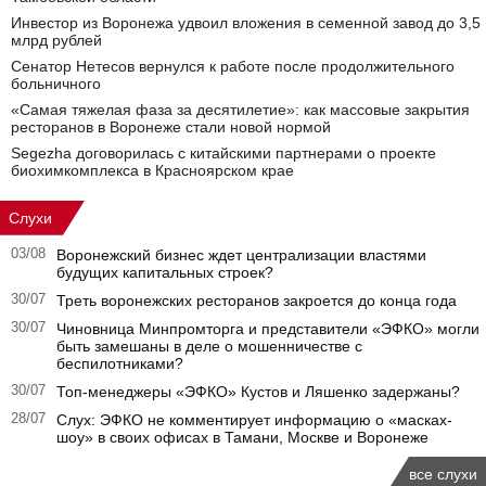
Инвестор из Воронежа удвоил вложения в семенной завод до 3,5
млрд рублей
Сенатор Нетесов вернулся к работе после продолжительного
больничного
«Самая тяжелая фаза за десятилетие»: как массовые закрытия
ресторанов в Воронеже стали новой нормой
Segezha договорилась с китайскими партнерами о проекте
биохимкомплекса в Красноярском крае
Слухи
03/08
Воронежский бизнес ждет централизации властями
будущих капитальных строек?
30/07
Треть воронежских ресторанов закроется до конца года
30/07
Чиновница Минпромторга и представители «ЭФКО» могли
быть замешаны в деле о мошенничестве с
беспилотниками?
30/07
Топ-менеджеры «ЭФКО» Кустов и Ляшенко задержаны?
28/07
Слух: ЭФКО не комментирует информацию о «масках-
шоу» в своих офисах в Тамани, Москве и Воронеже
все слухи