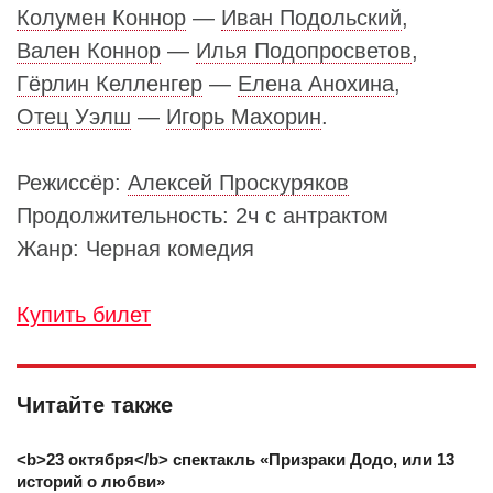
Колумен Коннор
—
Иван Подольский
,
Вален Коннор
—
Илья Подопросветов
,
Гёрлин Келленгер
—
Елена Анохина
,
Отец Уэлш
—
Игорь Махорин
.
Режиссёр:
Алексей Проскуряков
Продолжительность: 2ч с антрактом
Жанр: Черная комедия
Купить билет
Читайте также
<b>23 октября</b> спектакль «Призраки Додо, или 13
историй о любви»