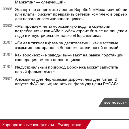
Маркетинг — следующий»
03/08
Эксперт по энергетике Леонид Воробей: «Механизм «бери
или плати» рискует превратить сетевой комплекс в барьер
для нового инвестиционного цикла»
03/08
«Мы продаем не замороженную воду, а сценарий
потребления»: как «Айс в кубе» строит бизнес на пищевом
льде в индустриальном парке «Перспектива»
31/07
«Самая тяжелая фаза за десятилетие»: как массовые
закрытия ресторанов в Воронеже стали новой нормой
31/07
Как воронежские заводы выживают на рынке подстанций:
кооперация вместо полного цикла
31/07
Индустриальный пригород Воронежа может запустить
новый формат жилья
29/07
Алюминий для Черноземья дороже, чем для Китая. В
августе ФАС решит, менять ли формулу цены РУСАЛа
все новости
Корпоративные конфликты - Рускорпконф