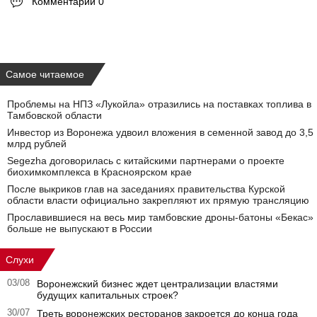
Комментарии 0
Самое читаемое
Проблемы на НПЗ «Лукойла» отразились на поставках топлива в
Тамбовской области
Инвестор из Воронежа удвоил вложения в семенной завод до 3,5
млрд рублей
Segezha договорилась с китайскими партнерами о проекте
биохимкомплекса в Красноярском крае
После выкриков глав на заседаниях правительства Курской
области власти официально закрепляют их прямую трансляцию
Прославившиеся на весь мир тамбовские дроны-батоны «Бекас»
больше не выпускают в России
Слухи
03/08
Воронежский бизнес ждет централизации властями
будущих капитальных строек?
30/07
Треть воронежских ресторанов закроется до конца года