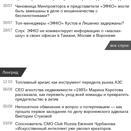
30/07
Чиновница Минпромторга и представители «ЭФКО» могли
быть замешаны в деле о мошенничестве с
беспилотниками?
30/07
Топ-менеджеры «ЭФКО» Кустов и Ляшенко задержаны?
28/07
Слух: ЭФКО не комментирует информацию о «масках-
шоу» в своих офисах в Тамани, Москве и Воронеже
все слухи
Лонгрид
12:03
Топливный кризис как инструмент передела рынка АЗС
06/08
CEO агентства недвижимости «1983» Марина Коротова
рассказала, как пережить уход всей команды и превратить
предательство в актив
05/08
Непонятное обвинение и вопрос о потерпевшем — как
прошло первое заседание по делу воронежского адвоката
Виктории Стуковой
03/08
Сооснователь CMO Club Russia Евгения Чурбанова:
«Искусственный интеллект уже уволил креаторов.