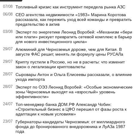
07/08
Топливный кризис как инструмент передела рынка АЗС
06/08
CEO агентства недвижимости «1983» Марина Коротова
рассказала, как пережить уход всей команды и превратить
предательство в актив
03/08
Эксперт по энергетике Леонид Воробей: «Механизм «бери
или плати» рискует превратить сетевой комплекс в барьер
для нового инвестиционного цикла»
29/07
Алюминий для Черноземья дороже, чем для Китая. В
августе ФАС решит, менять ли формулу цены РУСАЛа
29/07
Крипту пустили в Россию, но не в расчеты: что изменит
закон о легализации криптовалюты
28/07
Сыровары Антон и Ольга Елисеевы рассказали, о влияние
ухода импорта
28/07
Эксперт по ОЭЗ Леонид Воробей: «Особые экономические
зоны Черноземья выходят на «взрослый» уровень
эффективности»
24/07
Топ-менеджер банка ДОМ.РФ Александр Чобин:
«Строительный бизнес в ЦФО перешел от фазы роста к
адаптации к новым условиям»
23/07
Губернаторы‑кандидаты Черноземья: от миллиардного
фонда до бронированного внедорожника и ЛуАЗа 1987
года