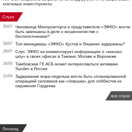
ключевые инвестпроекты
Слухи
30/07
Чиновница Минпромторга и представители «ЭФКО» могли
быть замешаны в деле о мошенничестве с
беспилотниками?
30/07
Топ-менеджеры «ЭФКО» Кустов и Ляшенко задержаны?
28/07
Слух: ЭФКО не комментирует информацию о «масках-
шоу» в своих офисах в Тамани, Москве и Воронеже
26/05
Тамбовская ГК АСБ может интересоваться активами
Sucden в России
21/04
Задержание мэра-неделька могло быть спланированной
операцией силовиков как «ловушка» для лоббистов из
окружения Гордеева
все слухи
Лонгрид