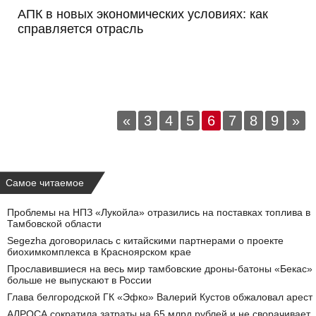
АПК в новых экономических условиях: как
справляется отрасль
«
3
4
5
6
7
8
9
»
Самое читаемое
Проблемы на НПЗ «Лукойла» отразились на поставках топлива в
Тамбовской области
Segezha договорилась с китайскими партнерами о проекте
биохимкомплекса в Красноярском крае
Прославившиеся на весь мир тамбовские дроны-батоны «Бекас»
больше не выпускают в России
Глава белгородской ГК «Эфко» Валерий Кустов обжаловал арест
АЛРОСА сократила затраты на 65 млрд рублей и не сворачивает