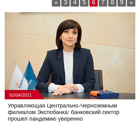
«
3
4
5
6
7
8
9
»
02/04/2021
Управляющая Центрально-Черноземным
филиалом Экспобанка: банковский сектор
прошел пандемию уверенно