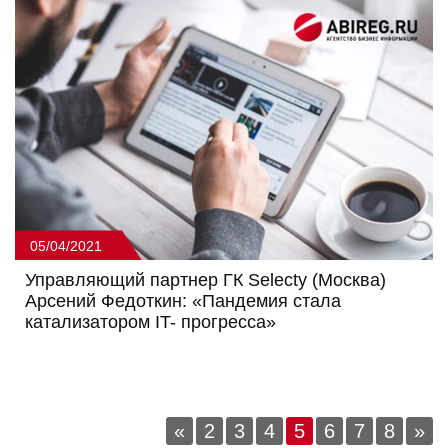
05/04/2021
Управляющий партнер ГК Selecty (Москва)
Арсений Федоткин: «Пандемия стала
катализатором IT- прогресса»
«
2
3
4
5
6
7
8
»