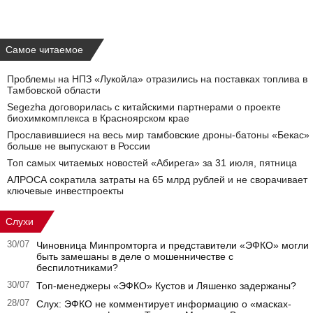
Самое читаемое
Проблемы на НПЗ «Лукойла» отразились на поставках топлива в
Тамбовской области
Segezha договорилась с китайскими партнерами о проекте
биохимкомплекса в Красноярском крае
Прославившиеся на весь мир тамбовские дроны-батоны «Бекас»
больше не выпускают в России
Топ самых читаемых новостей «Абирега» за 31 июля, пятница
АЛРОСА сократила затраты на 65 млрд рублей и не сворачивает
ключевые инвестпроекты
Слухи
30/07
Чиновница Минпромторга и представители «ЭФКО» могли
быть замешаны в деле о мошенничестве с
беспилотниками?
30/07
Топ-менеджеры «ЭФКО» Кустов и Ляшенко задержаны?
28/07
Слух: ЭФКО не комментирует информацию о «масках-