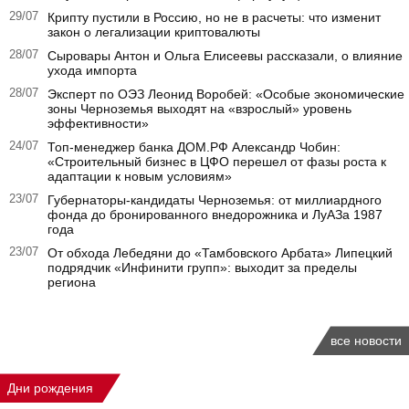
29/07
Крипту пустили в Россию, но не в расчеты: что изменит
закон о легализации криптовалюты
28/07
Сыровары Антон и Ольга Елисеевы рассказали, о влияние
ухода импорта
28/07
Эксперт по ОЭЗ Леонид Воробей: «Особые экономические
зоны Черноземья выходят на «взрослый» уровень
эффективности»
24/07
Топ-менеджер банка ДОМ.РФ Александр Чобин:
«Строительный бизнес в ЦФО перешел от фазы роста к
адаптации к новым условиям»
23/07
Губернаторы‑кандидаты Черноземья: от миллиардного
фонда до бронированного внедорожника и ЛуАЗа 1987
года
23/07
От обхода Лебедяни до «Тамбовского Арбата» Липецкий
подрядчик «Инфинити групп»: выходит за пределы
региона
все новости
Дни рождения