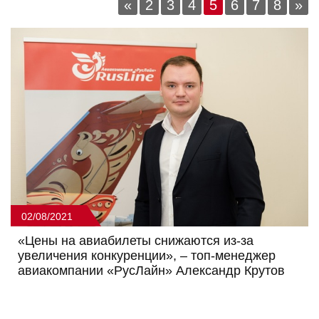
«
2
3
4
5
6
7
8
»
02/08/2021
«Цены на авиабилеты снижаются из-за
увеличения конкуренции», – топ-менеджер
авиакомпании «РусЛайн» Александр Крутов