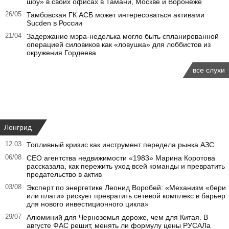
шоу» в своих офисах в Тамани, Москве и Воронеже
26/05
Тамбовская ГК АСБ может интересоваться активами
Sucden в России
21/04
Задержание мэра-неделька могло быть спланированной
операцией силовиков как «ловушка» для лоббистов из
окружения Гордеева
все слухи
Лонгрид
12:03
Топливный кризис как инструмент передела рынка АЗС
06/08
CEO агентства недвижимости «1983» Марина Коротова
рассказала, как пережить уход всей команды и превратить
предательство в актив
03/08
Эксперт по энергетике Леонид Воробей: «Механизм «бери
или плати» рискует превратить сетевой комплекс в барьер
для нового инвестиционного цикла»
29/07
Алюминий для Черноземья дороже, чем для Китая. В
августе ФАС решит, менять ли формулу цены РУСАЛа