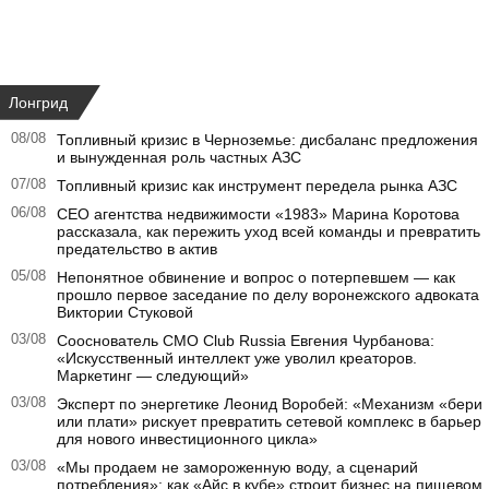
Лонгрид
08/08
Топливный кризис в Черноземье: дисбаланс предложения
и вынужденная роль частных АЗС
07/08
Топливный кризис как инструмент передела рынка АЗС
06/08
CEO агентства недвижимости «1983» Марина Коротова
рассказала, как пережить уход всей команды и превратить
предательство в актив
05/08
Непонятное обвинение и вопрос о потерпевшем — как
прошло первое заседание по делу воронежского адвоката
Виктории Стуковой
03/08
Сооснователь CMO Club Russia Евгения Чурбанова:
«Искусственный интеллект уже уволил креаторов.
Маркетинг — следующий»
03/08
Эксперт по энергетике Леонид Воробей: «Механизм «бери
или плати» рискует превратить сетевой комплекс в барьер
для нового инвестиционного цикла»
03/08
«Мы продаем не замороженную воду, а сценарий
потребления»: как «Айс в кубе» строит бизнес на пищевом