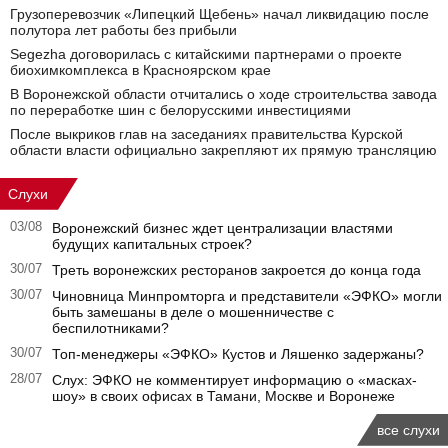
Грузоперевозчик «Липецкий Щебень» начал ликвидацию после
полутора лет работы без прибыли
Segezha договорилась с китайскими партнерами о проекте
биохимкомплекса в Красноярском крае
В Воронежской области отчитались о ходе строительства завода
по переработке шин с белорусскими инвестициями
После выкриков глав на заседаниях правительства Курской
области власти официально закрепляют их прямую трансляцию
Слухи
03/08
Воронежский бизнес ждет централизации властями
будущих капитальных строек?
30/07
Треть воронежских ресторанов закроется до конца года
30/07
Чиновница Минпромторга и представители «ЭФКО» могли
быть замешаны в деле о мошенничестве с
беспилотниками?
30/07
Топ-менеджеры «ЭФКО» Кустов и Ляшенко задержаны?
28/07
Слух: ЭФКО не комментирует информацию о «масках-
шоу» в своих офисах в Тамани, Москве и Воронеже
все слухи