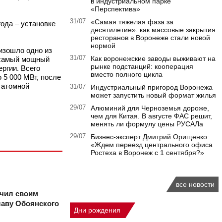
в индустриальном парке
«Перспектива»
31/07
«Самая тяжелая фаза за
ода – установке
десятилетие»: как массовые закрытия
ресторанов в Воронеже стали новой
нормой
оизошло одно из
31/07
Как воронежские заводы выживают на
 самый мощный
рынке подстанций: кооперация
ергии. Всего
вместо полного цикла
 5 000 МВт, после
 атомной
31/07
Индустриальный пригород Воронежа
может запустить новый формат жилья
29/07
Алюминий для Черноземья дороже,
чем для Китая. В августе ФАС решит,
менять ли формулу цены РУСАЛа
29/07
Бизнес-эксперт Дмитрий Орищенко:
«Ждем переезд центрального офиса
Ростеха в Воронеж с 1 сентября?»
все новости
ачил своим
лаву Обоянского
Дни рождения