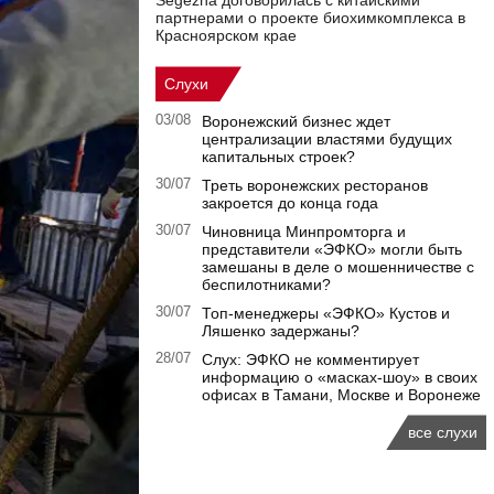
Segezha договорилась с китайскими
партнерами о проекте биохимкомплекса в
Красноярском крае
Слухи
03/08
Воронежский бизнес ждет
централизации властями будущих
капитальных строек?
30/07
Треть воронежских ресторанов
закроется до конца года
30/07
Чиновница Минпромторга и
представители «ЭФКО» могли быть
замешаны в деле о мошенничестве с
беспилотниками?
30/07
Топ-менеджеры «ЭФКО» Кустов и
Ляшенко задержаны?
28/07
Слух: ЭФКО не комментирует
информацию о «масках-шоу» в своих
офисах в Тамани, Москве и Воронеже
все слухи