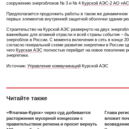
сооружению энергоблоков № 3 и № 4
Курской АЭС-2 АО «А
Предполагается продолжить работы в таком же динамичном 
первых элементов внутренней защитной оболочки здания ре
Строительство на Курской АЭС развернуто на двух энергобло
важнейших для атомной отрасли и всей страны событие – 
энергоблок в России. С момента включения в сеть в конце 2
согласно генеральной схеме развития энергетики в России 
чего
Курская АЭС
полностью перейдет на новое поколение р
энергетики.
Источник:
Управление коммуникаций
Курской АЭС
Читайте также
«Флагман-Курск» через суд добивается
Глава реги
расторжения мусорной концессии с
вложит поч
правительством региона и просит вернуть
возведение