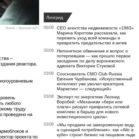
Лонгрид
06/08
CEO агентства недвижимости «1983»
Фото – Курская АЭС
Марина Коротова рассказала, как
пережить уход всей команды и
превратить предательство в актив
05/08
Непонятное обвинение и вопрос о
потерпевшем — как прошло первое
ства –
заседание по делу воронежского
здания реактора.
адвоката Виктории Стуковой
03/08
Сооснователь CMO Club Russia
Евгения Чурбанова: «Искусственный
многоуровневым
интеллект уже уволил креаторов.
Маркетинг — следующий»
03/08
Эксперт по энергетике Леонид
уровень
Воробей: «Механизм «бери или
ть любого
плати» рискует превратить сетевой
орному труду
комплекс в барьер для нового
о проведено на
инвестиционного цикла»
03/08
«Мы продаем не замороженную воду,
а сценарий потребления»: как «Айс в
армоблоков и
кубе» строит бизнес на пищевом льде
ректор проекта по