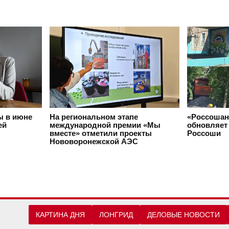
ы в июне
На региональном этапе
«Россошан
ей
международной премии «Мы
обновляет 
вместе» отметили проекты
Россоши
Нововоронежской АЭС
КАРТИНА ДНЯ
ЛОНГРИД
ДЕЛОВЫЕ НОВОСТИ