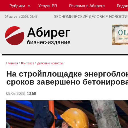
Рубрики
Услуги PR
Реклама в Абиреге
Редак
07 августа 2026,
05:48
ЭКОНОМИЧЕСКИЕ ДЕЛОВЫЕ НОВОСТИ
Главная
/
Контекст
/
Деловые новости
/
На стройплощадке энергобло
сроков завершено бетониров
08.05.2026, 13:58