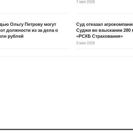
7 мая 2026
дью Ольгу Петрову могут
Суд отказал агрокомпани
 от должности из за дела о
Суджи во взыскании 280 
 млн рублей
«РСХБ Страхования»
5 мая 2026