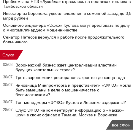
Проблемы на НПЗ «Лукойла» отразились на поставках топлива в
Тамбовской области
Инвестор из Воронежа удвоил вложения в семенной завод до 3,5
млрд рублей
Основного акционера «Эфко» Кустова могут арестовать по делу
о многомиллиардном мошенничестве
Сенатор Нетесов вернулся к работе после продолжительного
больничного
Слухи
03/08
Воронежский бизнес ждет централизации властями
будущих капитальных строек?
30/07
Треть воронежских ресторанов закроется до конца года
30/07
Чиновница Минпромторга и представители «ЭФКО» могли
быть замешаны в деле о мошенничестве с
беспилотниками?
30/07
Топ-менеджеры «ЭФКО» Кустов и Ляшенко задержаны?
28/07
Слух: ЭФКО не комментирует информацию о «масках-
шоу» в своих офисах в Тамани, Москве и Воронеже
все слухи