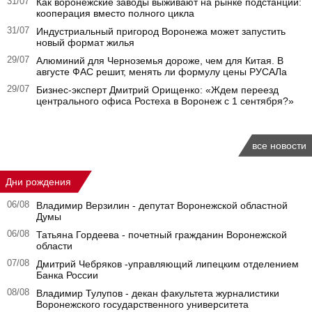
31/07
Как воронежские заводы выживают на рынке подстанций:
кооперация вместо полного цикла
31/07
Индустриальный пригород Воронежа может запустить
новый формат жилья
29/07
Алюминий для Черноземья дороже, чем для Китая. В
августе ФАС решит, менять ли формулу цены РУСАЛа
29/07
Бизнес-эксперт Дмитрий Орищенко: «Ждем переезд
центрального офиса Ростеха в Воронеж с 1 сентября?»
все новости
Дни рождения
06/08
Владимир Верзилин - депутат Воронежской областной
Думы
06/08
Татьяна Гордеева - почетный гражданин Воронежской
области
07/08
Дмитрий Чебряков -управляющий липецким отделением
Банка России
08/08
Владимир Тулупов - декан факультета журналистики
Воронежского государственного университета