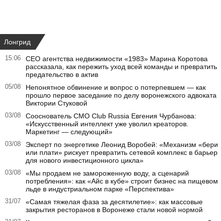
Лонгрид
15:06
CEO агентства недвижимости «1983» Марина Коротова
рассказала, как пережить уход всей команды и превратить
предательство в актив
05/08
Непонятное обвинение и вопрос о потерпевшем — как
прошло первое заседание по делу воронежского адвоката
Виктории Стуковой
03/08
Сооснователь CMO Club Russia Евгения Чурбанова:
«Искусственный интеллект уже уволил креаторов.
Маркетинг — следующий»
03/08
Эксперт по энергетике Леонид Воробей: «Механизм «бери
или плати» рискует превратить сетевой комплекс в барьер
для нового инвестиционного цикла»
03/08
«Мы продаем не замороженную воду, а сценарий
потребления»: как «Айс в кубе» строит бизнес на пищевом
льде в индустриальном парке «Перспектива»
31/07
«Самая тяжелая фаза за десятилетие»: как массовые
закрытия ресторанов в Воронеже стали новой нормой