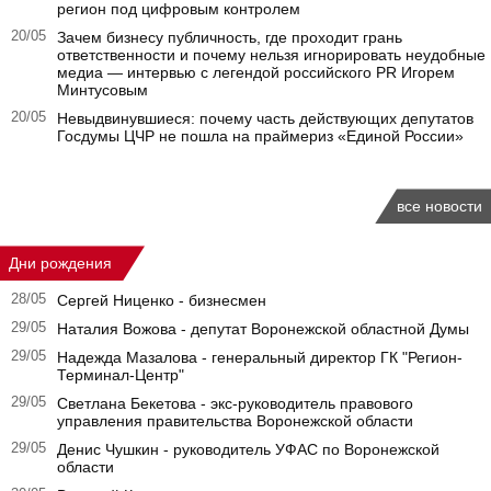
регион под цифровым контролем
20/05
Зачем бизнесу публичность, где проходит грань
ответственности и почему нельзя игнорировать неудобные
медиа — интервью с легендой российского PR Игорем
Минтусовым
20/05
Невыдвинувшиеся: почему часть действующих депутатов
Госдумы ЦЧР не пошла на праймериз «Единой России»
все новости
Дни рождения
28/05
Сергей Ниценко - бизнесмен
29/05
Наталия Вожова - депутат Воронежской областной Думы
29/05
Надежда Мазалова - генеральный директор ГК "Регион-
Терминал-Центр"
29/05
Светлана Бекетова - экс-руководитель правового
управления правительства Воронежской области
29/05
Денис Чушкин - руководитель УФАС по Воронежской
области