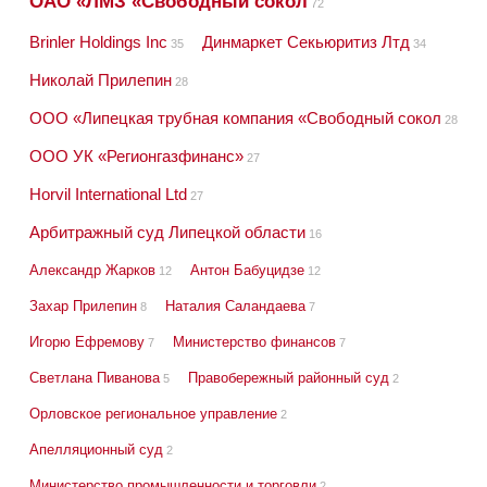
ОАО «ЛМЗ «Свободный сокол
72
Brinler Holdings Inc
Динмаркет Секьюритиз Лтд
35
34
Николай Прилепин
28
ООО «Липецкая трубная компания «Свободный сокол
28
ООО УК «Регионгазфинанс»
27
Horvil International Ltd
27
Арбитражный суд Липецкой области
16
Александр Жарков
Антон Бабуцидзе
12
12
Захар Прилепин
Наталия Саландаева
8
7
Игорю Ефремову
Министерство финансов
7
7
Светлана Пиванова
Правобережный районный суд
5
2
Орловское региональное управление
2
Апелляционный суд
2
Министерство промышленности и торговли
2