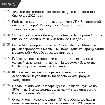
Лонгрид
27/05
«Налоги без скидок»: что меняется для воронежского
бизнеса в 2026 году
27/05
Роботы не заменят агронома: министр АПК Воронежской
области Валерий Мелещенко о будущем сельского
хозяйства в регионе
26/05
Эксперт «Абирега» Леонид Воробей: «На форуме Столля
бизнес призвали быть внимательнее к кадрам»
26/05
Глава Масложирового союза России Михаил Мальцев:
рынок переработки масличных переходит от наращивания
мощностей к борьбе за эффективность
25/05
Гибкость в проектировании среды - одно из главных
условий выживания на рынке. На форуме «Зодчество
ВРН» обсудили «жилище XXI века»
25/05
КРТ как тест на зрелость рынка: о чем спорили
девелоперы и урбанисты на воронежском форуме
«Зодчество»
21/05
После начала СВО экспорт Курской области рухнул на
35% — до 1 млрд долларов: из-за «Металлоинвеста».
Каков позитивный прогноз?
21/05
Ограничения использования ИИ, отработка фейков и
скулшутинговые угрозы: как воронежский ЦУР держит