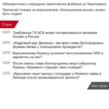
Обанкротилась очередная трикотажная фабрика из Черноземья
Причиной пожара на воронежском «Кольцовском рынке» может
быть поджог
Слухи
26/05
Тамбовская ГК АСБ может интересоваться активами
Sucden в России
26/05
«Кадровый круг Дюмина»: как врио главы Белгородчины
Шуваев связан с помощником президента?
26/05
Воронежскому бизнесу усложнят восстановление ОКН и
заработок на них?
15/05
После смены главы Белгородчины вице-губернатор
Лоренц «бумажно» страхует свои позиции?
13/05
«Брусника» ищет выход с площадки у Нижнего парка в
Липецке после провалившегося проекта?
все слухи