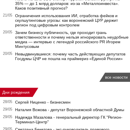
35% — до 1 млрд долларов: из-за «Металлоинвеста».
Каков позитивный прогноз?
21/05
Ограничения использования ИИ, отработка фейков и
скулшутинговые угрозы: как воронежский ЦУР держит
регион под цифровым контролем
20/05
Зачем бизнесу публичность, где проходит грань
ответственности и почему нельзя игнорировать неудобные
медиа — интервью с легендой российского PR Игорем
Минтусовым
20/05
Невыдвинувшиеся: почему часть действующих депутатов
Госдумы ЦЧР не пошла на праймериз «Единой России»
все новости
Дни рождения
28/05
Сергей Ниценко - бизнесмен
29/05
Наталия Вожова - депутат Воронежской областной Думы
29/05
Надежда Мазалова - генеральный директор ГК "Регион-
Терминал-Центр"
29/05
Светлана Бекетова - экс-руководитель правового