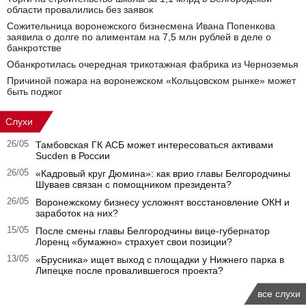
области провалились без заявок
Сожительница воронежского бизнесмена Ивана Попенкова
заявила о долге по алиментам на 7,5 млн рублей в деле о
банкротстве
Обанкротилась очередная трикотажная фабрика из Черноземья
Причиной пожара на воронежском «Кольцовском рынке» может
быть поджог
Слухи
26/05
Тамбовская ГК АСБ может интересоваться активами
Sucden в России
26/05
«Кадровый круг Дюмина»: как врио главы Белгородчины
Шуваев связан с помощником президента?
26/05
Воронежскому бизнесу усложнят восстановление ОКН и
заработок на них?
15/05
После смены главы Белгородчины вице-губернатор
Лоренц «бумажно» страхует свои позиции?
13/05
«Брусника» ищет выход с площадки у Нижнего парка в
Липецке после провалившегося проекта?
все слухи