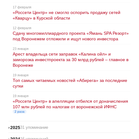
17 февраля
«Россети Центр» не смогло оспорить продажу сетей
«Кварцу» в Курской области
12 февраля
Сдачу многомиллиардного проекта «Ямань SPA Резорт»
под Воронежем отложили и ищут нового инвестора
23 января
Арест владельца сети заправок «Калина ойл» и
заморозка инвестпроекта за 30 млрд рублей – главное в
Воронеже
19 января
Топ самых читаемых новостей «Абирега» за последние
сутки
19 января
«Россети Центр» в апелляции отбился от доначисления
107 млн рублей по налогам от воронежской ИФНС
2 раза
2025
31 упоминание
2024
16 упоминаний