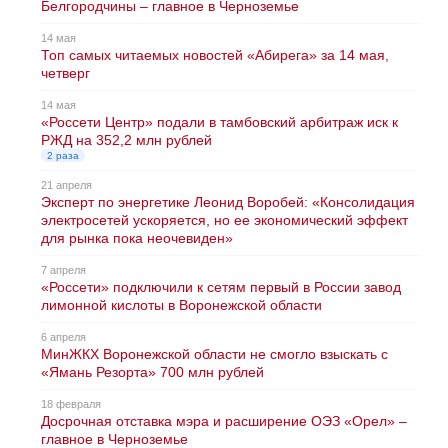
Белгородчины – главное в Черноземье
14 мая
Топ самых читаемых новостей «Абирега» за 14 мая,
четверг
14 мая
«Россети Центр» подали в тамбовский арбитраж иск к
РЖД на 352,2 млн рублей
2 раза
21 апреля
Эксперт по энергетике Леонид Воробей: «Консолидация
электросетей ускоряется, но ее экономический эффект
для рынка пока неочевиден»
7 апреля
«Россети» подключили к сетям первый в России завод
лимонной кислоты в Воронежской области
6 апреля
МинЖКХ Воронежской области не смогло взыскать с
«Ямань Резорта» 700 млн рублей
18 февраля
Досрочная отставка мэра и расширение ОЭЗ «Орел» –
главное в Черноземье