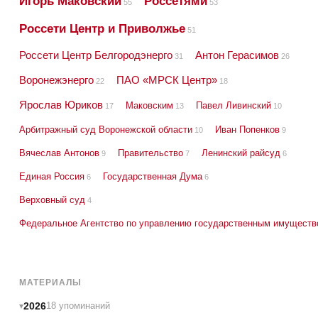
Игорь Маковский
Россетями
55
53
Россети Центр и Приволжье
51
Россети Центр Белгородэнерго
Антон Герасимов
31
26
Воронежэнерго
ПАО «МРСК Центр»
22
18
Ярослав Юриков
Маковским
Павел Ливинский
17
13
10
Арбитражный суд Воронежской области
Иван Попенков
10
9
Вячеслав Антонов
Правительство
Ленинский райсуд
9
7
6
Единая Россия
Государственная Дума
6
6
Верховный суд
4
Федеральное Агентство по управлению государственным имуществ
МАТЕРИАЛЫ
2026
18 упоминаний