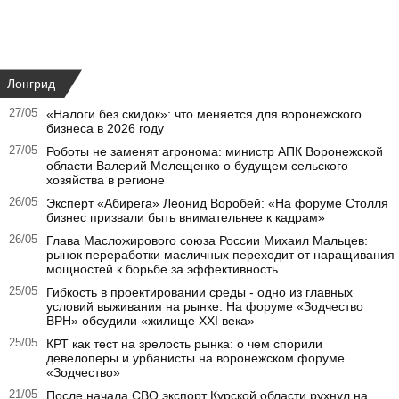
Лонгрид
27/05
«Налоги без скидок»: что меняется для воронежского
бизнеса в 2026 году
27/05
Роботы не заменят агронома: министр АПК Воронежской
области Валерий Мелещенко о будущем сельского
хозяйства в регионе
26/05
Эксперт «Абирега» Леонид Воробей: «На форуме Столля
бизнес призвали быть внимательнее к кадрам»
26/05
Глава Масложирового союза России Михаил Мальцев:
рынок переработки масличных переходит от наращивания
мощностей к борьбе за эффективность
25/05
Гибкость в проектировании среды - одно из главных
условий выживания на рынке. На форуме «Зодчество
ВРН» обсудили «жилище XXI века»
25/05
КРТ как тест на зрелость рынка: о чем спорили
девелоперы и урбанисты на воронежском форуме
«Зодчество»
21/05
После начала СВО экспорт Курской области рухнул на