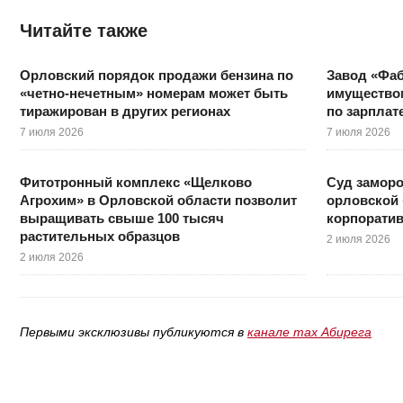
Читайте также
Орловский порядок продажи бензина по
Завод «Фаб
«четно-нечетным» номерам может быть
имуществом
тиражирован в других регионах
по зарплат
7 июля 2026
7 июля 2026
Фитотронный комплекс «Щелково
Суд заморо
Агрохим» в Орловской области позволит
орловской 
выращивать свыше 100 тысяч
корпорати
растительных образцов
2 июля 2026
2 июля 2026
Первыми эксклюзивы публикуются в
канале max Абирега