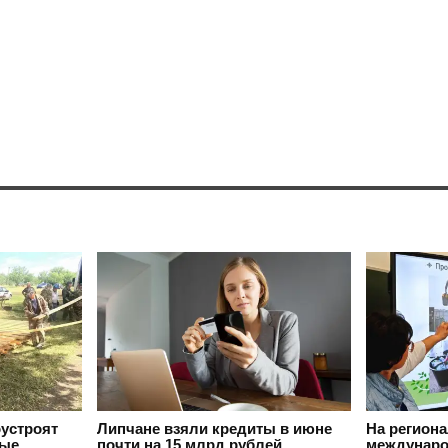
оустроят
Липчане взяли кредиты в июне
На регион
вые
почти на 15 млрд рублей
междунаро