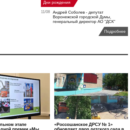
Дни рождения
11/08
Андрей Соболев - депутат
Воронежской городской Думы,
генеральный директор АО "ДСК"
Подробнее
альном этапе
«Россошанское ДРСУ № 1»
дной премии «Мы
обновляет двор детского сада в