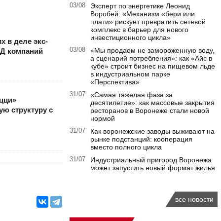
03/08
Эксперт по энергетике Леонид
Воробей: «Механизм «бери или
плати» рискует превратить сетевой
комплекс в барьер для нового
инвестиционного цикла»
 в деле экс-
03/08
«Мы продаем не замороженную воду,
Д компаний
а сценарий потребления»: как «Айс в
кубе» строит бизнес на пищевом льде
в индустриальном парке
«Перспектива»
31/07
«Самая тяжелая фаза за
цци»
десятилетие»: как массовые закрытия
ую структуру с
ресторанов в Воронеже стали новой
нормой
31/07
Как воронежские заводы выживают на
рынке подстанций: кооперация
вместо полного цикла
31/07
Индустриальный пригород Воронежа
может запустить новый формат жилья
все новости