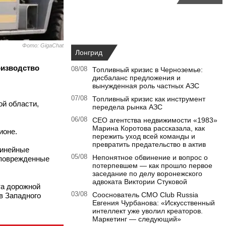
Фото: GigaChat
Лонгрид
оизводство
08/08
Топливный кризис в Черноземье:
дисбаланс предложения и
вынужденная роль частных АЗС
07/08
Топливный кризис как инструмент
й области,
передела рынка АЗС
06/08
CEO агентства недвижимости «1983»
Марина Коротова рассказала, как
ионе.
пережить уход всей команды и
превратить предательство в актив
линейные
05/08
Непонятное обвинение и вопрос о
 поврежденные
потерпевшем — как прошло первое
заседание по делу воронежского
адвоката Виктории Стуковой
та дорожной
03/08
Сооснователь CMO Club Russia
в Западного
Евгения Чурбанова: «Искусственный
интеллект уже уволил креаторов.
Маркетинг — следующий»