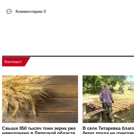
Комментарии 0
Контекст
Свыше 850 тысяч тонн зерна уже
В селе Титаревка благ
намолочено в Липецкой области
берег пруда на гранто