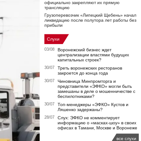
официально закрепляют их прямую
трансляцию
Грузоперевозчик «Липецкий Щебень» начал
ликвидацию после полутора лет работы без
прибыли
Слухи
03/08
Воронежский бизнес ждет
централизации властями будущих
капитальных строек?
30/07
Треть воронежских ресторанов
закроется до конца года
30/07
Чиновница Минпромторга и
представители «ЭФКО» могли быть
замешаны в деле о мошенничестве с
беспилотниками?
30/07
Топ-менеджеры «ЭФКО» Кустов и
Ляшенко задержаны?
28/07
Слух: ЭФКО не комментирует
информацию о «масках-шоу» в своих
офисах в Тамани, Москве и Воронеже
все слухи