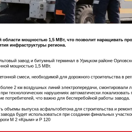
 области мощностью 1,5 МВт, что позволит наращивать пр
ития инфраструктуры региона.
ьтовый завод и битумный терминал в Урицком районе Орловско
нной мощностью 1,5 МВт.
тонной смеси, необходимой для дорожного строительства в рег
и более 2 км воздушных линий электропередачи, смонтировали 
т при технологических нарушениях автоматически локализовать
ие потребителей, что важно для бесперебойной работы завода.
ить объемы выпуска асфальтобетона для строительства и ремон
 завода будет использоваться при создании финальных участко
роги М 2 «Крым» и Р 120