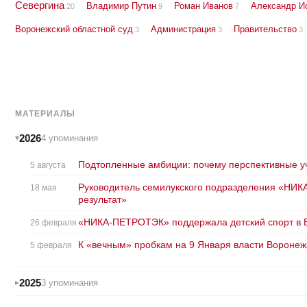
Севергина
Владимир Путин
Роман Иванов
Александр И
20
9
7
Воронежский областной суд
Администрация
Правительство
3
3
3
МАТЕРИАЛЫ
2026
4 упоминания
Подтопленные амбиции: почему перспективные уч
5 августа
Руководитель семилукского подразделения «НИК
18 мая
результат»
«НИКА-ПЕТРОТЭК» поддержала детский спорт в Во
26 февраля
К «вечным» пробкам на 9 Января власти Воронежа
5 февраля
2025
3 упоминания