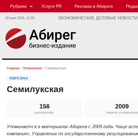
Рубрики
Услуги PR
Реклама в Абиреге
Редак
28 мая 2026,
11:09
ЭКОНОМИЧЕСКИЕ ДЕЛОВЫЕ НОВОСТИ
Главная
/
Упоминания
/
Семилукская
ПЕРСОНА
Семилукская
156
2009
материалах
первое упоминани
Упоминается в материалах Абирега с 2009 года. Чаще вс
компания», Управление по государственному регулировани