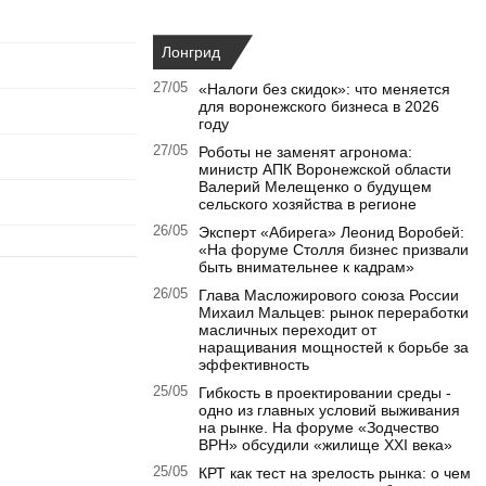
Лонгрид
27/05
«Налоги без скидок»: что меняется
для воронежского бизнеса в 2026
году
27/05
Роботы не заменят агронома:
министр АПК Воронежской области
Валерий Мелещенко о будущем
сельского хозяйства в регионе
26/05
Эксперт «Абирега» Леонид Воробей:
«На форуме Столля бизнес призвали
быть внимательнее к кадрам»
26/05
Глава Масложирового союза России
Михаил Мальцев: рынок переработки
масличных переходит от
наращивания мощностей к борьбе за
эффективность
25/05
Гибкость в проектировании среды -
одно из главных условий выживания
на рынке. На форуме «Зодчество
ВРН» обсудили «жилище XXI века»
25/05
КРТ как тест на зрелость рынка: о чем