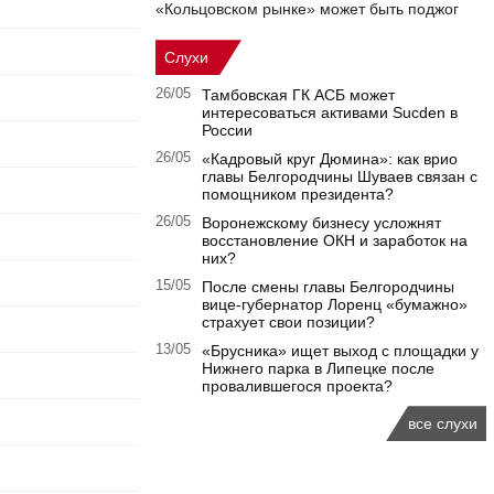
«Кольцовском рынке» может быть поджог
Слухи
26/05
Тамбовская ГК АСБ может
интересоваться активами Sucden в
России
26/05
«Кадровый круг Дюмина»: как врио
главы Белгородчины Шуваев связан с
помощником президента?
26/05
Воронежскому бизнесу усложнят
восстановление ОКН и заработок на
них?
15/05
После смены главы Белгородчины
вице-губернатор Лоренц «бумажно»
страхует свои позиции?
13/05
«Брусника» ищет выход с площадки у
Нижнего парка в Липецке после
провалившегося проекта?
все слухи