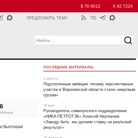
$ 70.9012
€ 82.7224
ПРЕДЛОЖИТЬ ТЕМУ
ПОСЛЕДНИЕ МАТЕРИАЛЫ
5 августа
Подтопленные амбиции: почему перспективные
участки в Воронежской области стали «мертвым
грузом»
6
18 мая
Руководитель семилукского подразделения
 месяцев
«НИКА‑ПЕТРОТЭК» Алексей Неупокоев:
«Заводу быть: мы делаем ставку на реальный
госбытовая
результат»
26 февраля