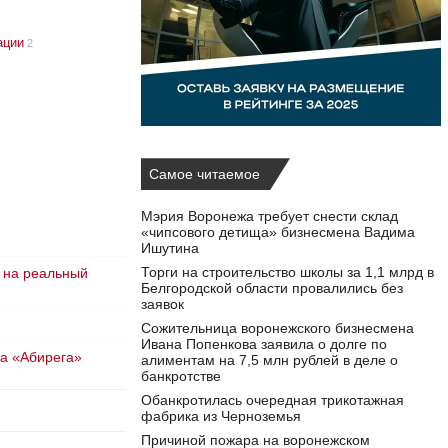
ации
2
Самое читаемое
Мэрия Воронежа требует снести склад
«чипсового детища» бизнесмена Вадима
Ишутина
Торги на строительство школы за 1,1 млрд в
 на реальный
Белгородской области провалились без
заявок
Сожительница воронежского бизнесмена
Ивана Попенкова заявила о долге по
ка «Абирега»
алиментам на 7,5 млн рублей в деле о
банкротстве
Обанкротилась очередная трикотажная
фабрика из Черноземья
Причиной пожара на воронежском