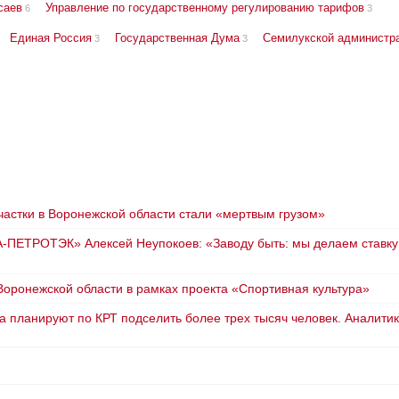
саев
Управление по государственному регулированию тарифов
6
3
Единая Россия
Государственная Дума
Семилукской администр
3
3
астки в Воронежской области стали «мертвым грузом»
А‑ПЕТРОТЭК» Алексей Неупокоев: «Заводу быть: мы делаем ставку
ронежской области в рамках проекта «Спортивная культура»
 планируют по КРТ подселить более трех тысяч человек. Аналити