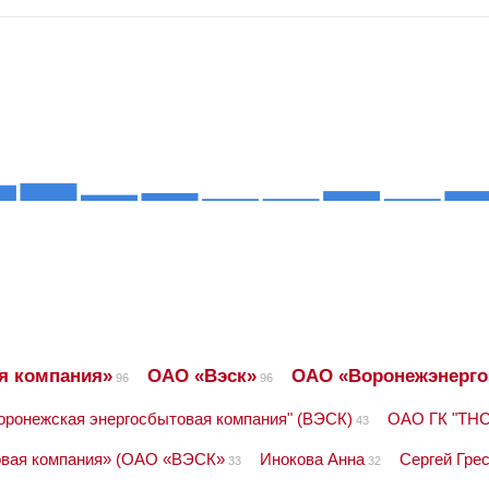
я компания»
ОАО «Вэск»
ОАО «Воронежэнерго
96
96
ронежская энергосбытовая компания" (ВЭСК)
ОАО ГК "ТНС
43
овая компания» (ОАО «ВЭСК»
Инокова Анна
Сергей Гре
33
32