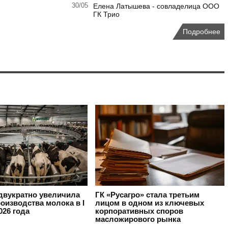
30/05
Елена Латышева - совладелица ООО
ГК Трио
Подробнее
вукратно увеличила
ГК «Русагро» стала третьим
оизводства молока в I
лицом в одном из ключевых
026 года
корпоративных споров
масложирового рынка