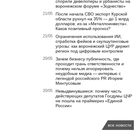
спорили девелоперы и урбанисты на
воронежском форуме «Зодчество»
21/05
После начала СВО экспорт Курской
области рухнул на 35% — до 1 млрд
долларов: из-за «Металлоинвеста».
Каков позитивный прогноз?
21/05
Ограничения использования ИИ,
отработка фейков и скулшутинговые
угрозы: как воронежский ЦУР держит
регион под цифровым контролем
20/05
Зачем бизнесу публичность, где
проходит грань ответственности и
почему нельзя игнорировать
неудобные медиа — интервью с
легендой российского PR Игорем
Минтусовым
20/05
Невыдвинувшиеся: почему часть
действующих депутатов Госдумы ЦЧР
не пошла на праймериз «Единой
России»
все новости