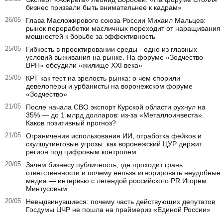
бизнес призвали быть внимательнее к кадрам»
26/05
Глава Масложирового союза России Михаил Мальцев:
рынок переработки масличных переходит от наращивания
мощностей к борьбе за эффективность
25/05
Гибкость в проектировании среды - одно из главных
условий выживания на рынке. На форуме «Зодчество
ВРН» обсудили «жилище XXI века»
25/05
КРТ как тест на зрелость рынка: о чем спорили
девелоперы и урбанисты на воронежском форуме
«Зодчество»
21/05
После начала СВО экспорт Курской области рухнул на
35% — до 1 млрд долларов: из-за «Металлоинвеста».
Каков позитивный прогноз?
21/05
Ограничения использования ИИ, отработка фейков и
скулшутинговые угрозы: как воронежский ЦУР держит
регион под цифровым контролем
20/05
Зачем бизнесу публичность, где проходит грань
ответственности и почему нельзя игнорировать неудобные
медиа — интервью с легендой российского PR Игорем
Минтусовым
20/05
Невыдвинувшиеся: почему часть действующих депутатов
Госдумы ЦЧР не пошла на праймериз «Единой России»