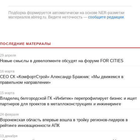
Подборка формируется автоматически на основе NER-разметки
материалов abireg.ru. Видите неточность —
сообщите редакции
.
ПОСЛЕДНИЕ МАТЕРИАЛЫ
29 апреля
Новые смыслы в девелопменте обсудят на форуме FOR CITIES
16 марта
CEO СК «КомфортСтрой» Александр Бражник: «Мы движемся в
правильном направлении»
15 марта
Владелец белгородской ГК «Инбитек» перепрофилирует бизнес и ищет
партнеров для проектов в металлоконструкциях и инжиниринге
24 февраля
Воронежская область впервые вошла в тройку регионов-лидеров в
рейтинге инновационности АПК
13 декабря