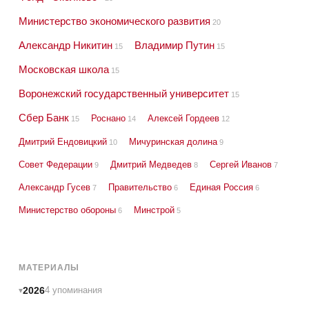
Министерство экономического развития
20
Александр Никитин
Владимир Путин
15
15
Московская школа
15
Воронежский государственный университет
15
Сбер Банк
Роснано
Алексей Гордеев
15
14
12
Дмитрий Ендовицкий
Мичуринская долина
10
9
Совет Федерации
Дмитрий Медведев
Сергей Иванов
9
8
7
Александр Гусев
Правительство
Единая Россия
7
6
6
Министерство обороны
Минстрой
6
5
МАТЕРИАЛЫ
2026
4 упоминания