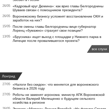
26/05
«Кадровый круг Дюмина»: как врио главы Белгородчины
Шуваев связан с помощником президента?
26/05
Воронежскому бизнесу усложнят восстановление ОКН и
заработок на них?
15/05
После смены главы Белгородчины вице-губернатор
Лоренц «бумажно» страхует свои позиции?
13/05
«Брусника» ищет выход с площадки у Нижнего парка в
Липецке после провалившегося проекта?
все слухи
Лонгрид
27/05
«Налоги без скидок»: что меняется для воронежского
бизнеса в 2026 году
27/05
Роботы не заменят агронома: министр АПК Воронежской
области Валерий Мелещенко о будущем сельского
хозяйства в регионе
26/05
Эксперт «Абирега» Леонид Воробей: «На форуме Столля