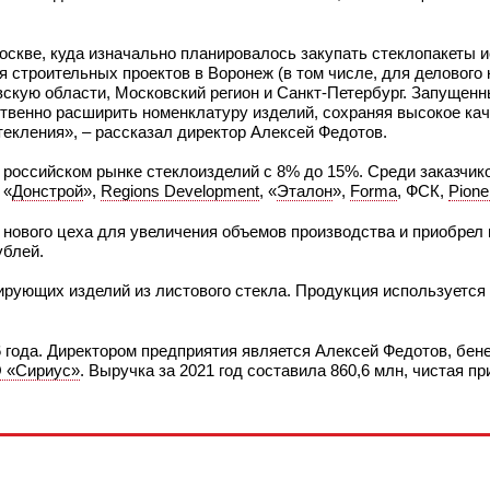
оскве, куда изначально планировалось закупать стеклопакеты 
 строительных проектов в Воронеж (в том числе, для делового
скую области, Московский регион и Санкт-Петербург. Запущенн
венно расширить номенклатуру изделий, сохраняя высокое каче
екления», – рассказал директор Алексей Федотов.
а российском рынке стеклоизделий с 8% до 15%. Среди заказчик
, «
Донстрой
»,
Regions Development
, «
Эталон
»,
Forma
, ФСК,
Pione
о нового цеха для увеличения объемов производства и приобре
ублей.
рующих изделий из листового стекла. Продукция используется 
 года. Директором предприятия является Алексей Федотов, бе
 «Сириус»
. Выручка за 2021 год составила 860,6 млн, чистая пр