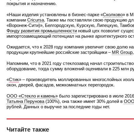
покрытия и назначению.
«Наши изделия установлены в бизнес-парке «
Сколково
» в М
компании
Cricursa
. Также мы поставляли свою продукцию для
«Воронеж-Сити)», Белгородскую, Курскую, Липецкую, Тамбов
Фонду развития промышленности
новый цех позволит сущест
импортозамещающий потенциал на рынке архитектурного ост
Ожидается, что к 2028 году компания увеличит свою долю н
продукции крупнейшие российские застройщики –
MR Group
Напомним, что в 2021 году стеклозавод начал строительств
оборудование, тогда сумму вложений оценивали в 225 млн р
«
Стик
» – производитель моллированных многослойных изоли
окон, дверей, фасадов, межкомнатных перегородок.
ООО «Стекло и камень»
было зарегистрировано в июле 2016
Татьяна Перунова
(100%), она также имеет 30% долей в
ООО
рублей. Данных о выручке за последние годы нет.
Читайте также