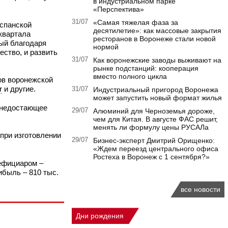
в индустриальном парке
«Перспектива»
31/07
«Самая тяжелая фаза за
испанской
десятилетие»: как массовые закрытия
 квартала
ресторанов в Воронеже стали новой
ый благодаря
нормой
ство, и развить
31/07
Как воронежские заводы выживают на
рынке подстанций: кооперация
вместо полного цикла
ов воронежской
r
и другие.
31/07
Индустриальный пригород Воронежа
может запустить новый формат жилья
л недостающее
29/07
Алюминий для Черноземья дороже,
чем для Китая. В августе ФАС решит,
менять ли формулу цены РУСАЛа
при изготовлении
29/07
Бизнес-эксперт Дмитрий Орищенко:
«Ждем переезд центрального офиса
Ростеха в Воронеж с 1 сентября?»
нефициаром –
ибыль – 810 тыс.
все новости
Дни рождения