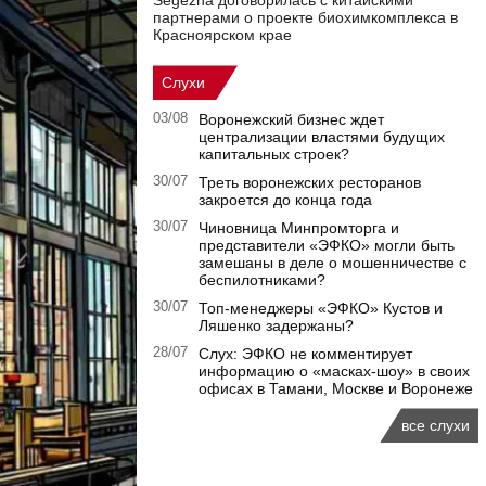
Segezha договорилась с китайскими
партнерами о проекте биохимкомплекса в
Красноярском крае
Слухи
03/08
Воронежский бизнес ждет
централизации властями будущих
капитальных строек?
30/07
Треть воронежских ресторанов
закроется до конца года
30/07
Чиновница Минпромторга и
представители «ЭФКО» могли быть
замешаны в деле о мошенничестве с
беспилотниками?
30/07
Топ-менеджеры «ЭФКО» Кустов и
Ляшенко задержаны?
28/07
Слух: ЭФКО не комментирует
информацию о «масках-шоу» в своих
офисах в Тамани, Москве и Воронеже
все слухи