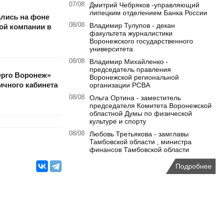
07/08
Дмитрий Чебряков -управляющий
липецким отделением Банка России
лись на фоне
08/08
Владимир Тулупов - декан
ой компании в
факультета журналистики
Воронежского государственного
университета
08/08
Владимир Михайленко -
председатель правления
ерго Воронеж»
Воронежской региональной
ичного кабинета
организации РСВА
08/08
Ольга Ортина - заместитель
председателя Комитета Воронежской
областной Думы по физической
культуре и спорту
08/08
Любовь Третьякова - замглавы
Тамбовской области , министра
финансов Тамбовской области
Подробнее