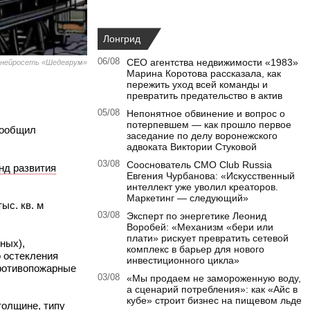
Лонгрид
06/08
CEO агентства недвижимости «1983»
 нейросеть «Шедеврум»
Марина Коротова рассказала, как
пережить уход всей команды и
превратить предательство в актив
05/08
Непонятное обвинение и вопрос о
потерпевшем — как прошло первое
сообщил
заседание по делу воронежского
адвоката Виктории Стуковой
03/08
Сооснователь CMO Club Russia
нд развития
Евгения Чурбанова: «Искусственный
интеллект уже уволил креаторов.
Маркетинг — следующий»
ыс. кв. м
03/08
Эксперт по энергетике Леонид
Воробей: «Механизм «бери или
плати» рискует превратить сетевой
ных),
комплекс в барьер для нового
 остекления
инвестиционного цикла»
противопожарные
03/08
«Мы продаем не замороженную воду,
а сценарий потребления»: как «Айс в
кубе» строит бизнес на пищевом льде
толщине, типу