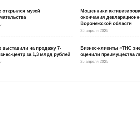
е открылся музей
Мошенники активизирова
мательства
окончания декларационн
Воронежской области
5
25 апреля 2025
 выставили на продажу 7-
Бизнес-клиенты «ТНС эн
знес-центр за 1,3 млрд рублей
оценили преимущества л
5
25 апреля 2025