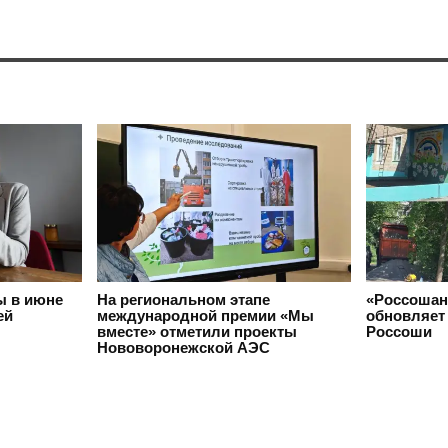
ы в июне
На региональном этапе
«Россошан
ей
международной премии «Мы
обновляет 
вместе» отметили проекты
Россоши
Нововоронежской АЭС