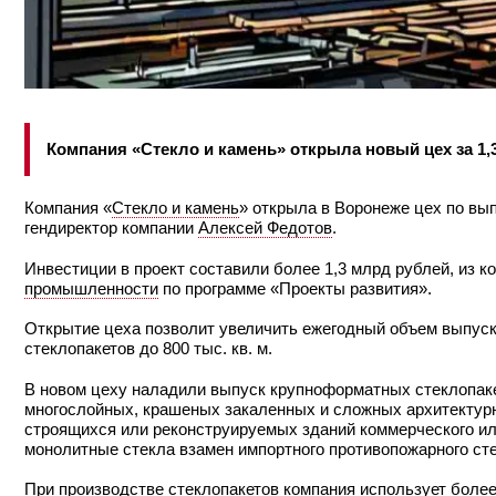
Компания «Стекло и камень» открыла новый цех за 1,
Компания «
Стекло и камень
» открыла в Воронеже цех по вы
гендиректор компании
Алексей Федотов
.
Инвестиции в проект составили более 1,3 млрд рублей, из к
промышленности
по программе «Проекты развития».
Открытие цеха позволит увеличить ежегодный объем выпуска
стеклопакетов до 800 тыс. кв. м.
В новом цеху наладили выпуск крупноформатных стеклопакет
многослойных, крашеных закаленных и сложных архитектурн
строящихся или реконструируемых зданий коммерческого ил
монолитные стекла взамен импортного противопожарного ст
При производстве стеклопакетов компания использует более