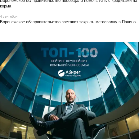
Воронежское облправительство пообещало помочь АПК с кредитами на
корма
4 сентября
Воронежское облправительство заставит закрыть мегасвалку в Панино