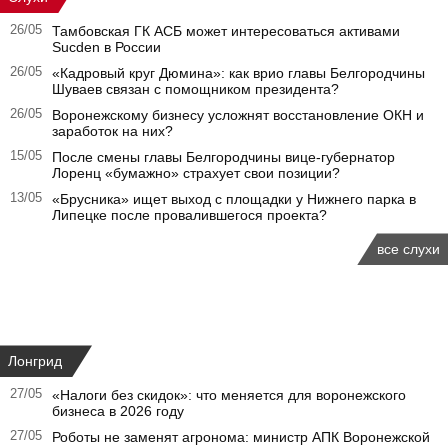
26/05
Тамбовская ГК АСБ может интересоваться активами
Sucden в России
26/05
«Кадровый круг Дюмина»: как врио главы Белгородчины
Шуваев связан с помощником президента?
26/05
Воронежскому бизнесу усложнят восстановление ОКН и
заработок на них?
15/05
После смены главы Белгородчины вице-губернатор
Лоренц «бумажно» страхует свои позиции?
13/05
«Брусника» ищет выход с площадки у Нижнего парка в
Липецке после провалившегося проекта?
все слухи
Лонгрид
27/05
«Налоги без скидок»: что меняется для воронежского
бизнеса в 2026 году
27/05
Роботы не заменят агронома: министр АПК Воронежской