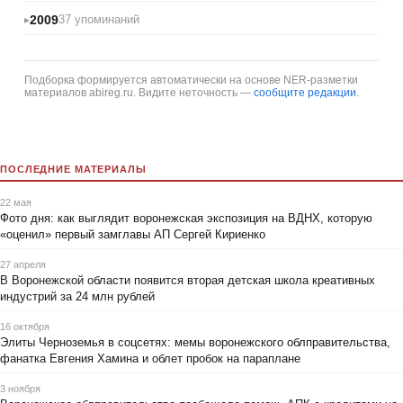
2009
37 упоминаний
Подборка формируется автоматически на основе NER-разметки
материалов abireg.ru. Видите неточность —
сообщите редакции
.
ПОСЛЕДНИЕ МАТЕРИАЛЫ
22 мая
Фото дня: как выглядит воронежская экспозиция на ВДНХ, которую
«оценил» первый замглавы АП Сергей Кириенко
27 апреля
В Воронежской области появится вторая детская школа креативных
индустрий за 24 млн рублей
16 октября
Элиты Черноземья в соцсетях: мемы воронежского облправительства,
фанатка Евгения Хамина и облет пробок на параплане
3 ноября