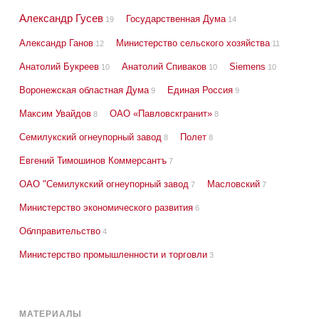
Александр Гусев
Государственная Дума
19
14
Александр Ганов
Министерство сельского хозяйства
12
11
Анатолий Букреев
Анатолий Спиваков
Siemens
10
10
10
Воронежская областная Дума
Единая Россия
9
9
Максим Увайдов
ОАО «Павловскгранит»
8
8
Семилукский огнеупорный завод
Полет
8
8
Евгений Тимошинов Коммерсантъ
7
ОАО "Семилукский огнеупорный завод
Масловский
7
7
Министерство экономического развития
6
Облправительство
4
Министерство промышленности и торговли
3
МАТЕРИАЛЫ