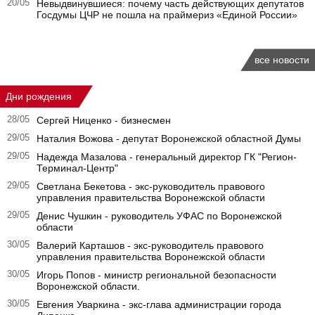
20/05
Невыдвинувшиеся: почему часть действующих депутатов
Госдумы ЦЧР не пошла на праймериз «Единой России»
все новости
Дни рождения
28/05
Сергей Ниценко - бизнесмен
29/05
Наталия Вожова - депутат Воронежской областной Думы
29/05
Надежда Мазалова - генеральный директор ГК "Регион-
Терминал-Центр"
29/05
Светлана Бекетова - экс-руководитель правового
управления правительства Воронежской области
29/05
Денис Чушкин - руководитель УФАС по Воронежской
области
30/05
Валерий Карташов - экс-руководитель правового
управления правительства Воронежской области
30/05
Игорь Попов - министр региональной безопасности
Воронежской области.
30/05
Евгения Уваркина - экс-глава администрации города