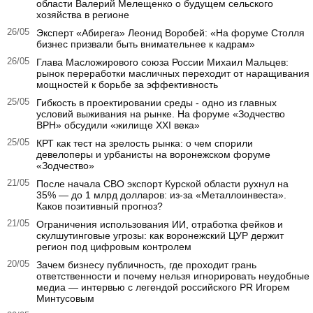
области Валерий Мелещенко о будущем сельского
хозяйства в регионе
26/05
Эксперт «Абирега» Леонид Воробей: «На форуме Столля
бизнес призвали быть внимательнее к кадрам»
26/05
Глава Масложирового союза России Михаил Мальцев:
рынок переработки масличных переходит от наращивания
мощностей к борьбе за эффективность
25/05
Гибкость в проектировании среды - одно из главных
условий выживания на рынке. На форуме «Зодчество
ВРН» обсудили «жилище XXI века»
25/05
КРТ как тест на зрелость рынка: о чем спорили
девелоперы и урбанисты на воронежском форуме
«Зодчество»
21/05
После начала СВО экспорт Курской области рухнул на
35% — до 1 млрд долларов: из-за «Металлоинвеста».
Каков позитивный прогноз?
21/05
Ограничения использования ИИ, отработка фейков и
скулшутинговые угрозы: как воронежский ЦУР держит
регион под цифровым контролем
20/05
Зачем бизнесу публичность, где проходит грань
ответственности и почему нельзя игнорировать неудобные
медиа — интервью с легендой российского PR Игорем
Минтусовым