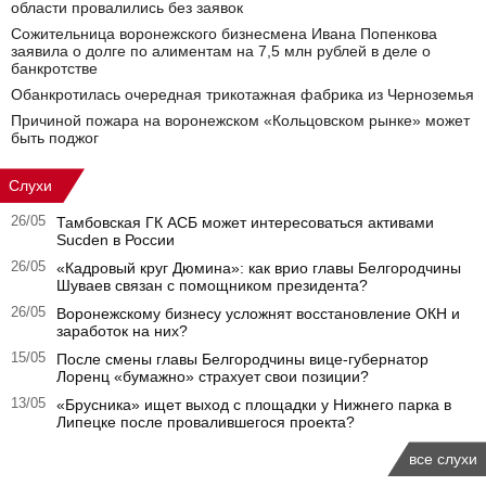
области провалились без заявок
Сожительница воронежского бизнесмена Ивана Попенкова
заявила о долге по алиментам на 7,5 млн рублей в деле о
банкротстве
Обанкротилась очередная трикотажная фабрика из Черноземья
Причиной пожара на воронежском «Кольцовском рынке» может
быть поджог
Слухи
26/05
Тамбовская ГК АСБ может интересоваться активами
Sucden в России
26/05
«Кадровый круг Дюмина»: как врио главы Белгородчины
Шуваев связан с помощником президента?
26/05
Воронежскому бизнесу усложнят восстановление ОКН и
заработок на них?
15/05
После смены главы Белгородчины вице-губернатор
Лоренц «бумажно» страхует свои позиции?
13/05
«Брусника» ищет выход с площадки у Нижнего парка в
Липецке после провалившегося проекта?
все слухи