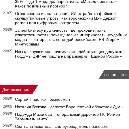
35% — до 1 млрд долларов: из-за «Металлоинвеста».
Каков позитивный прогноз?
21/05
Ограничения использования ИИ, отработка фейков и
скулшутинговые угрозы: как воронежский ЦУР держит
регион под цифровым контролем
20/05
Зачем бизнесу публичность, где проходит грань
ответственности и почему нельзя игнорировать неудобные
медиа — интервью с легендой российского PR Игорем
Минтусовым
20/05
Невыдвинувшиеся: почему часть действующих депутатов
Госдумы ЦЧР не пошла на праймериз «Единой России»
все новости
Дни рождения
28/05
Сергей Ниценко - бизнесмен
29/05
Наталия Вожова - депутат Воронежской областной Думы
29/05
Надежда Мазалова - генеральный директор ГК "Регион-
Терминал-Центр"
29/05
Светлана Бекетова - экс-руководитель правового