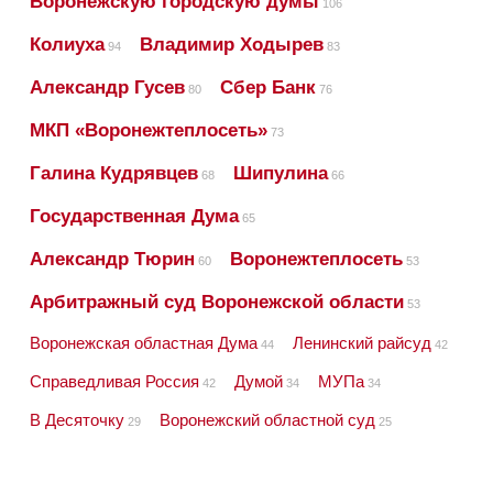
Воронежскую городскую думы
106
Колиуха
Владимир Ходырев
94
83
Александр Гусев
Сбер Банк
80
76
МКП «Воронежтеплосеть»
73
Галина Кудрявцев
Шипулина
68
66
Государственная Дума
65
Александр Тюрин
Воронежтеплосеть
60
53
Арбитражный суд Воронежской области
53
Воронежская областная Дума
Ленинский райсуд
44
42
Справедливая Россия
Думой
МУПа
42
34
34
В Десяточку
Воронежский областной суд
29
25