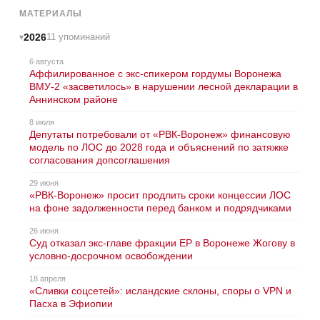
МАТЕРИАЛЫ
2026
11 упоминаний
6 августа
Аффилированное с экс-спикером гордумы Воронежа
ВМУ-2 «засветилось» в нарушении лесной декларации в
Аннинском районе
8 июля
Депутаты потребовали от «РВК-Воронеж» финансовую
модель по ЛОС до 2028 года и объяснений по затяжке
согласования допсоглашения
29 июня
«РВК-Воронеж» просит продлить сроки концессии ЛОС
на фоне задолженности перед банком и подрядчиками
26 июня
Суд отказал экс-главе фракции ЕР в Воронеже Жогову в
условно-досрочном освобождении
18 апреля
«Сливки соцсетей»: исландские склоны, споры о VPN и
Пасха в Эфиопии