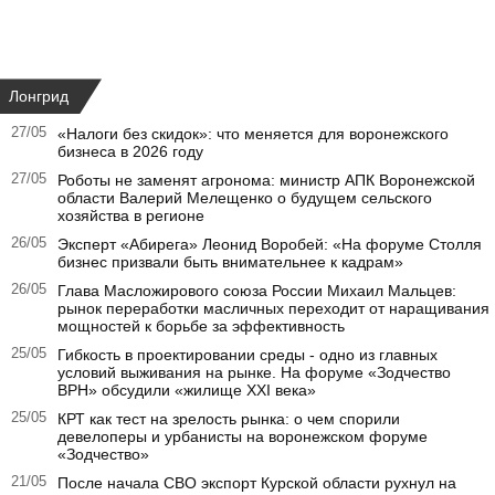
Лонгрид
27/05
«Налоги без скидок»: что меняется для воронежского
бизнеса в 2026 году
27/05
Роботы не заменят агронома: министр АПК Воронежской
области Валерий Мелещенко о будущем сельского
хозяйства в регионе
26/05
Эксперт «Абирега» Леонид Воробей: «На форуме Столля
бизнес призвали быть внимательнее к кадрам»
26/05
Глава Масложирового союза России Михаил Мальцев:
рынок переработки масличных переходит от наращивания
мощностей к борьбе за эффективность
25/05
Гибкость в проектировании среды - одно из главных
условий выживания на рынке. На форуме «Зодчество
ВРН» обсудили «жилище XXI века»
25/05
КРТ как тест на зрелость рынка: о чем спорили
девелоперы и урбанисты на воронежском форуме
«Зодчество»
21/05
После начала СВО экспорт Курской области рухнул на