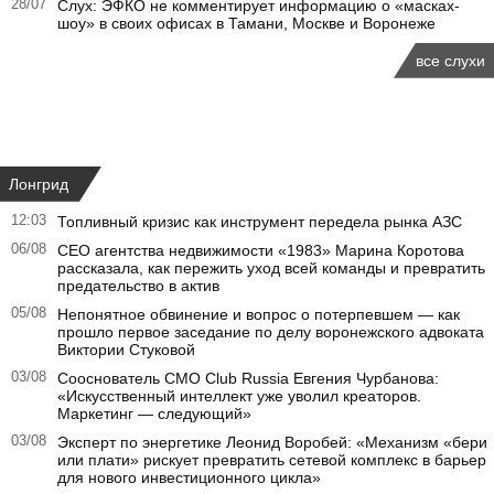
28/07
Слух: ЭФКО не комментирует информацию о «масках-
шоу» в своих офисах в Тамани, Москве и Воронеже
все слухи
Лонгрид
12:03
Топливный кризис как инструмент передела рынка АЗС
06/08
CEO агентства недвижимости «1983» Марина Коротова
рассказала, как пережить уход всей команды и превратить
предательство в актив
05/08
Непонятное обвинение и вопрос о потерпевшем — как
прошло первое заседание по делу воронежского адвоката
Виктории Стуковой
03/08
Сооснователь CMO Club Russia Евгения Чурбанова:
«Искусственный интеллект уже уволил креаторов.
Маркетинг — следующий»
03/08
Эксперт по энергетике Леонид Воробей: «Механизм «бери
или плати» рискует превратить сетевой комплекс в барьер
для нового инвестиционного цикла»