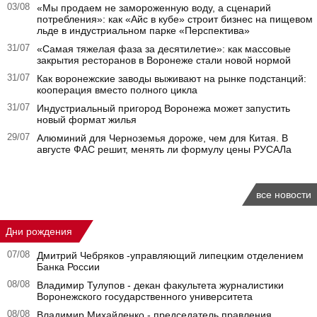
03/08
«Мы продаем не замороженную воду, а сценарий
потребления»: как «Айс в кубе» строит бизнес на пищевом
льде в индустриальном парке «Перспектива»
31/07
«Самая тяжелая фаза за десятилетие»: как массовые
закрытия ресторанов в Воронеже стали новой нормой
31/07
Как воронежские заводы выживают на рынке подстанций:
кооперация вместо полного цикла
31/07
Индустриальный пригород Воронежа может запустить
новый формат жилья
29/07
Алюминий для Черноземья дороже, чем для Китая. В
августе ФАС решит, менять ли формулу цены РУСАЛа
все новости
Дни рождения
07/08
Дмитрий Чебряков -управляющий липецким отделением
Банка России
08/08
Владимир Тулупов - декан факультета журналистики
Воронежского государственного университета
08/08
Владимир Михайленко - председатель правления