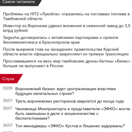
Самое читаемое
Проблемы на НПЗ «Лукойла» отразились на поставках топлива в
Тамбовской области
Инвестор из Воронежа удвоил вложения в семенной завод до 3,5
млрд рублей
Segezha договорилась с китайскими партнерами о проекте
биохимкомплекса в Красноярском крае
После выкриков глав на заседаниях правительства Курской
области власти официально закрепляют их прямую трансляцию
Прославившиеся на весь мир тамбовские дроны-батоны «Бекас»
больше не выпускают в России
Слухи
03/08
Воронежский бизнес ждет централизации властями
будущих капитальных строек?
30/07
Треть воронежских ресторанов закроется до конца года
30/07
Чиновница Минпромторга и представители «ЭФКО» могли
быть замешаны в деле о мошенничестве с
беспилотниками?
30/07
Топ-менеджеры «ЭФКО» Кустов и Ляшенко задержаны?