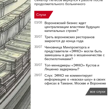
Сенатор Нетесов вернулся к работе после
продолжительного больничного
Слухи
03/08
Воронежский бизнес ждет
централизации властями будущих
капитальных строек?
30/07
Треть воронежских ресторанов
закроется до конца года
30/07
Чиновница Минпромторга и
представители «ЭФКО» могли быть
замешаны в деле о мошенничестве с
беспилотниками?
30/07
Топ-менеджеры «ЭФКО» Кустов и
Ляшенко задержаны?
28/07
Слух: ЭФКО не комментирует
информацию о «масках-шоу» в своих
офисах в Тамани, Москве и Воронеже
все слухи