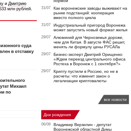
нормой
ву
и
Дмитрию
31/07
Как воронежские заводы выживают на
 633 млн рублей.
рынке подстанций: кооперация
вместо полного цикла
31/07
Индустриальный пригород Воронежа
может запустить новый формат жилья
29/07
Алюминий для Черноземья дороже,
чем для Китая. В августе ФАС решит,
изонного суда
менять ли формулу цены РУСАЛа
лен в отставку
29/07
Бизнес-эксперт Дмитрий Орищенко:
«Ждем переезд центрального офиса
Ростеха в Воронеж с 1 сентября?»
29/07
Крипту пустили в Россию, но не в
расчеты: что изменит закон о
оительного
легализации криптовалюты
утат Михаил
ии по
все новости
Дни рождения
06/08
Владимир Верзилин - депутат
Воронежской областной Думы