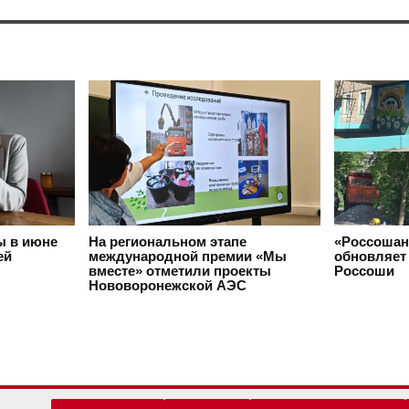
ы в июне
На региональном этапе
«Россошан
ей
международной премии «Мы
обновляет 
вместе» отметили проекты
Россоши
Нововоронежской АЭС