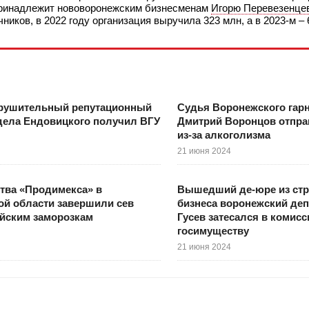
 Принадлежит нововоронежским бизнесменам
Игорю Перевезенце
чников, в 2022 году организация выручила 323 млн, а в 2023-м –
рушительный репутационный
Судья Воронежского гарн
 дела Ендовицкого получил ВГУ
Дмитрий Воронцов отправ
из-за алкоголизма
21 июня 2024
тва «Продимекса» в
Вышедший де-юре из стр
й области завершили сев
бизнеса воронежский деп
йским заморозкам
Гусев затесался в комисс
госимуществу
21 июня 2024