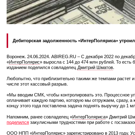
Дебиторская задолженность «ИнтерПоляриса» утроила
Воронеж. 24.06.2024. ABIREG.RU – С декабря 2022 по декаб
«
ИнтерПолярис
» выросла с 144 до 474 млн рублей. То есть 
изданием поделился совладелец
Дмитрий Шматов
.
Любопытно, что приблизительно такими же темпами растет и
числе этот кассовый разрыв.
«Мы вводим СМК, чтобы контролировать это. Процессное упр
оплачивает каждую партию, которую мы отгружаем, сразу, а 
концу этого года поставлена задача поднять выручку до 1 м
Напомним, ранее совладелец «
ИнтерПоляриса
» Дмитрий Ш
поделился
закулисными трудностями при работе с госзаказо
ООО НПП «ИнтерПолярис»
зарегистрировано в 2013 году. У