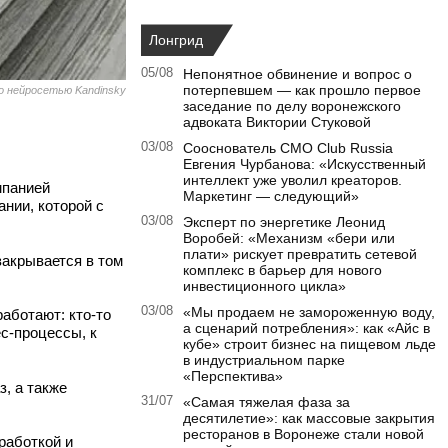
Лонгрид
05/08
Непонятное обвинение и вопрос о
потерпевшем — как прошло первое
о нейросетью Kandinsky
заседание по делу воронежского
адвоката Виктории Стуковой
03/08
Сооснователь CMO Club Russia
Евгения Чурбанова: «Искусственный
интеллект уже уволил креаторов.
мпанией
Маркетинг — следующий»
ании, которой с
03/08
Эксперт по энергетике Леонид
Воробей: «Механизм «бери или
плати» рискует превратить сетевой
закрывается в том
комплекс в барьер для нового
инвестиционного цикла»
03/08
«Мы продаем не замороженную воду,
аботают: кто-то
а сценарий потребления»: как «Айс в
ес-процессы, к
кубе» строит бизнес на пищевом льде
в индустриальном парке
«Перспектива»
з, а также
31/07
«Самая тяжелая фаза за
десятилетие»: как массовые закрытия
ресторанов в Воронеже стали новой
работкой и