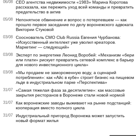
06/08
CEO агентства недвижимости «1983» Марина Коротова
рассказала, как пережить уход всей команды и превратить
предательство в актив
05/08
Непонятное обвинение и вопрос о потерпевшем — как
прошло первое заседание по делу воронежского адвоката
Виктории Стуковой
03/08
Сооснователь CMO Club Russia Евгения Чурбанова:
«Искусственный интеллект уже уволил креаторов.
Маркетинг — следующий»
03/08
Эксперт по энергетике Леонид Воробей: «Механизм «бери
или плати» рискует превратить сетевой комплекс в барьер
для нового инвестиционного цикла»
03/08
«Мы продаем не замороженную воду, а сценарий
потребления»: как «Айс в кубе» строит бизнес на пищевом
льде в индустриальном парке «Перспектива»
31/07
«Самая тяжелая фаза за десятилетие»: как массовые
закрытия ресторанов в Воронеже стали новой нормой
31/07
Как воронежские заводы выживают на рынке подстанций:
кооперация вместо полного цикла
31/07
Индустриальный пригород Воронежа может запустить
новый формат жилья