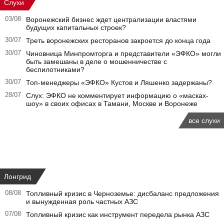
Слухи
03/08
Воронежский бизнес ждет централизации властями
будущих капитальных строек?
30/07
Треть воронежских ресторанов закроется до конца года
30/07
Чиновница Минпромторга и представители «ЭФКО» могли
быть замешаны в деле о мошенничестве с
беспилотниками?
30/07
Топ-менеджеры «ЭФКО» Кустов и Ляшенко задержаны?
28/07
Слух: ЭФКО не комментирует информацию о «масках-
шоу» в своих офисах в Тамани, Москве и Воронеже
все слухи
Лонгрид
08/08
Топливный кризис в Черноземье: дисбаланс предложения
и вынужденная роль частных АЗС
07/08
Топливный кризис как инструмент передела рынка АЗС