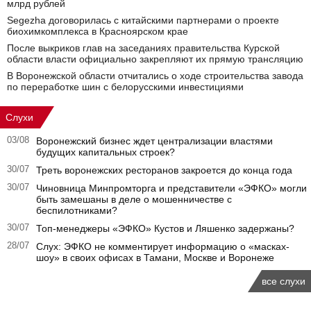
млрд рублей
Segezha договорилась с китайскими партнерами о проекте
биохимкомплекса в Красноярском крае
После выкриков глав на заседаниях правительства Курской
области власти официально закрепляют их прямую трансляцию
В Воронежской области отчитались о ходе строительства завода
по переработке шин с белорусскими инвестициями
Слухи
03/08
Воронежский бизнес ждет централизации властями
будущих капитальных строек?
30/07
Треть воронежских ресторанов закроется до конца года
30/07
Чиновница Минпромторга и представители «ЭФКО» могли
быть замешаны в деле о мошенничестве с
беспилотниками?
30/07
Топ-менеджеры «ЭФКО» Кустов и Ляшенко задержаны?
28/07
Слух: ЭФКО не комментирует информацию о «масках-
шоу» в своих офисах в Тамани, Москве и Воронеже
все слухи