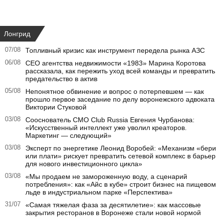
Лонгрид
07/08
Топливный кризис как инструмент передела рынка АЗС
06/08
CEO агентства недвижимости «1983» Марина Коротова
рассказала, как пережить уход всей команды и превратить
предательство в актив
05/08
Непонятное обвинение и вопрос о потерпевшем — как
прошло первое заседание по делу воронежского адвоката
Виктории Стуковой
03/08
Сооснователь CMO Club Russia Евгения Чурбанова:
«Искусственный интеллект уже уволил креаторов.
Маркетинг — следующий»
03/08
Эксперт по энергетике Леонид Воробей: «Механизм «бери
или плати» рискует превратить сетевой комплекс в барьер
для нового инвестиционного цикла»
03/08
«Мы продаем не замороженную воду, а сценарий
потребления»: как «Айс в кубе» строит бизнес на пищевом
льде в индустриальном парке «Перспектива»
31/07
«Самая тяжелая фаза за десятилетие»: как массовые
закрытия ресторанов в Воронеже стали новой нормой