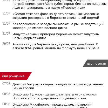
потребления»: как «Айс в кубе» строит бизнес на пищевом
льде в индустриальном парке «Перспектива»
31/07
«Самая тяжелая фаза за десятилетие»: как массовые
закрытия ресторанов в Воронеже стали новой нормой
31/07
Как воронежские заводы выживают на рынке подстанций:
кооперация вместо полного цикла
31/07
Индустриальный пригород Воронежа может запустить
новый формат жилья
29/07
Алюминий для Черноземья дороже, чем для Китая. В
августе ФАС решит, менять ли формулу цены РУСАЛа
все новости
Дни рождения
07/08
Дмитрий Чебряков -управляющий липецким отделением
Банка России
08/08
Владимир Тулупов - декан факультета журналистики
Воронежского государственного университета
08/08
Владимир Михайленко - председатель правления