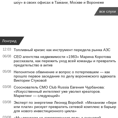
шоу» в своих офисах в Тамани, Москве и Воронеже
все слухи
Лонгрид
12:03
Топливный кризис как инструмент передела рынка АЗС
06/08
CEO агентства недвижимости «1983» Марина Коротова
рассказала, как пережить уход всей команды и превратить
предательство в актив
05/08
Непонятное обвинение и вопрос о потерпевшем — как
прошло первое заседание по делу воронежского адвоката
Виктории Стуковой
03/08
Сооснователь CMO Club Russia Евгения Чурбанова:
«Искусственный интеллект уже уволил креаторов.
Маркетинг — следующий»
03/08
Эксперт по энергетике Леонид Воробей: «Механизм «бери
или плати» рискует превратить сетевой комплекс в барьер
для нового инвестиционного цикла»
03/08
«Мы продаем не замороженную воду, а сценарий