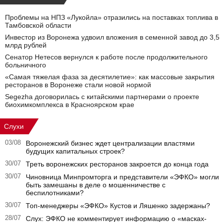
Проблемы на НПЗ «Лукойла» отразились на поставках топлива в
Тамбовской области
Инвестор из Воронежа удвоил вложения в семенной завод до 3,5
млрд рублей
Сенатор Нетесов вернулся к работе после продолжительного
больничного
«Самая тяжелая фаза за десятилетие»: как массовые закрытия
ресторанов в Воронеже стали новой нормой
Segezha договорилась с китайскими партнерами о проекте
биохимкомплекса в Красноярском крае
Слухи
03/08
Воронежский бизнес ждет централизации властями
будущих капитальных строек?
30/07
Треть воронежских ресторанов закроется до конца года
30/07
Чиновница Минпромторга и представители «ЭФКО» могли
быть замешаны в деле о мошенничестве с
беспилотниками?
30/07
Топ-менеджеры «ЭФКО» Кустов и Ляшенко задержаны?
28/07
Слух: ЭФКО не комментирует информацию о «масках-