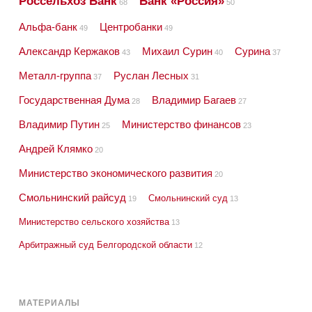
Россельхоз Банк
Банк «Россия»
68
50
Альфа-банк
Центробанки
49
49
Александр Кержаков
Михаил Сурин
Сурина
43
40
37
Металл-группа
Руслан Лесных
37
31
Государственная Дума
Владимир Багаев
28
27
Владимир Путин
Министерство финансов
25
23
Андрей Клямко
20
Министерство экономического развития
20
Смольнинский райсуд
Смольнинский суд
19
13
Министерство сельского хозяйства
13
Арбитражный суд Белгородской области
12
МАТЕРИАЛЫ