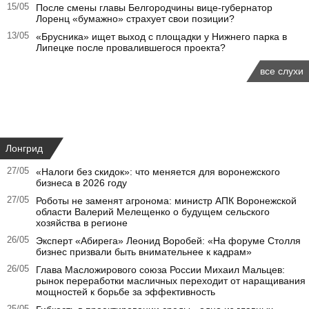
15/05
После смены главы Белгородчины вице-губернатор
Лоренц «бумажно» страхует свои позиции?
13/05
«Брусника» ищет выход с площадки у Нижнего парка в
Липецке после провалившегося проекта?
все слухи
Лонгрид
27/05
«Налоги без скидок»: что меняется для воронежского
бизнеса в 2026 году
27/05
Роботы не заменят агронома: министр АПК Воронежской
области Валерий Мелещенко о будущем сельского
хозяйства в регионе
26/05
Эксперт «Абирега» Леонид Воробей: «На форуме Столля
бизнес призвали быть внимательнее к кадрам»
26/05
Глава Масложирового союза России Михаил Мальцев:
рынок переработки масличных переходит от наращивания
мощностей к борьбе за эффективность