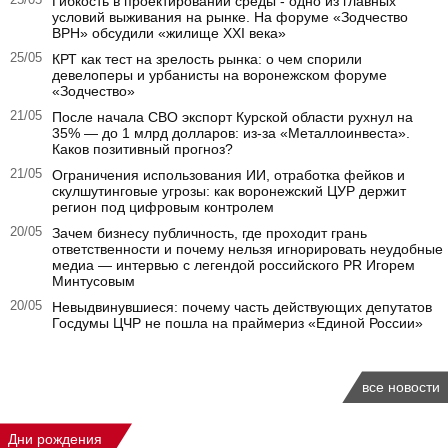
25/05
Гибкость в проектировании среды - одно из главных
условий выживания на рынке. На форуме «Зодчество
ВРН» обсудили «жилище XXI века»
25/05
КРТ как тест на зрелость рынка: о чем спорили
девелоперы и урбанисты на воронежском форуме
«Зодчество»
21/05
После начала СВО экспорт Курской области рухнул на
35% — до 1 млрд долларов: из-за «Металлоинвеста».
Каков позитивный прогноз?
21/05
Ограничения использования ИИ, отработка фейков и
скулшутинговые угрозы: как воронежский ЦУР держит
регион под цифровым контролем
20/05
Зачем бизнесу публичность, где проходит грань
ответственности и почему нельзя игнорировать неудобные
медиа — интервью с легендой российского PR Игорем
Минтусовым
20/05
Невыдвинувшиеся: почему часть действующих депутатов
Госдумы ЦЧР не пошла на праймериз «Единой России»
все новости
Дни рождения