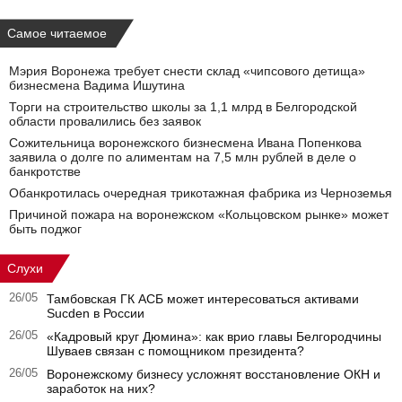
Самое читаемое
Мэрия Воронежа требует снести склад «чипсового детища»
бизнесмена Вадима Ишутина
Торги на строительство школы за 1,1 млрд в Белгородской
области провалились без заявок
Сожительница воронежского бизнесмена Ивана Попенкова
заявила о долге по алиментам на 7,5 млн рублей в деле о
банкротстве
Обанкротилась очередная трикотажная фабрика из Черноземья
Причиной пожара на воронежском «Кольцовском рынке» может
быть поджог
Слухи
26/05
Тамбовская ГК АСБ может интересоваться активами
Sucden в России
26/05
«Кадровый круг Дюмина»: как врио главы Белгородчины
Шуваев связан с помощником президента?
26/05
Воронежскому бизнесу усложнят восстановление ОКН и
заработок на них?