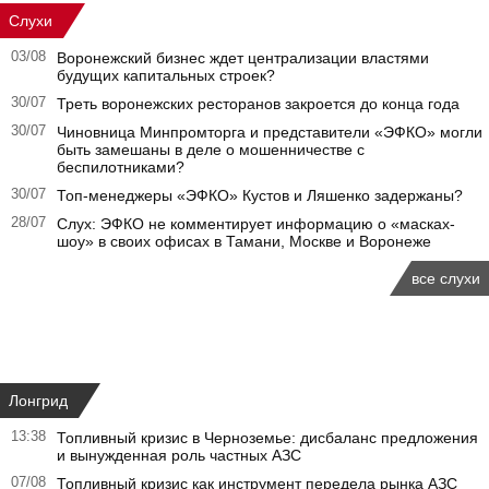
Слухи
03/08
Воронежский бизнес ждет централизации властями
будущих капитальных строек?
30/07
Треть воронежских ресторанов закроется до конца года
30/07
Чиновница Минпромторга и представители «ЭФКО» могли
быть замешаны в деле о мошенничестве с
беспилотниками?
30/07
Топ-менеджеры «ЭФКО» Кустов и Ляшенко задержаны?
28/07
Слух: ЭФКО не комментирует информацию о «масках-
шоу» в своих офисах в Тамани, Москве и Воронеже
все слухи
Лонгрид
13:38
Топливный кризис в Черноземье: дисбаланс предложения
и вынужденная роль частных АЗС
07/08
Топливный кризис как инструмент передела рынка АЗС