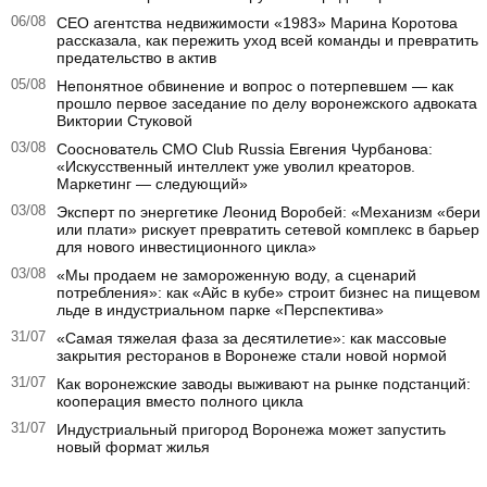
06/08
CEO агентства недвижимости «1983» Марина Коротова
рассказала, как пережить уход всей команды и превратить
предательство в актив
05/08
Непонятное обвинение и вопрос о потерпевшем — как
прошло первое заседание по делу воронежского адвоката
Виктории Стуковой
03/08
Сооснователь CMO Club Russia Евгения Чурбанова:
«Искусственный интеллект уже уволил креаторов.
Маркетинг — следующий»
03/08
Эксперт по энергетике Леонид Воробей: «Механизм «бери
или плати» рискует превратить сетевой комплекс в барьер
для нового инвестиционного цикла»
03/08
«Мы продаем не замороженную воду, а сценарий
потребления»: как «Айс в кубе» строит бизнес на пищевом
льде в индустриальном парке «Перспектива»
31/07
«Самая тяжелая фаза за десятилетие»: как массовые
закрытия ресторанов в Воронеже стали новой нормой
31/07
Как воронежские заводы выживают на рынке подстанций:
кооперация вместо полного цикла
31/07
Индустриальный пригород Воронежа может запустить
новый формат жилья