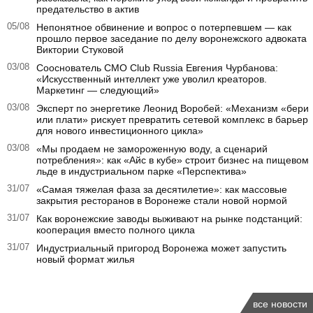
предательство в актив
05/08
Непонятное обвинение и вопрос о потерпевшем — как
прошло первое заседание по делу воронежского адвоката
Виктории Стуковой
03/08
Сооснователь CMO Club Russia Евгения Чурбанова:
«Искусственный интеллект уже уволил креаторов.
Маркетинг — следующий»
03/08
Эксперт по энергетике Леонид Воробей: «Механизм «бери
или плати» рискует превратить сетевой комплекс в барьер
для нового инвестиционного цикла»
03/08
«Мы продаем не замороженную воду, а сценарий
потребления»: как «Айс в кубе» строит бизнес на пищевом
льде в индустриальном парке «Перспектива»
31/07
«Самая тяжелая фаза за десятилетие»: как массовые
закрытия ресторанов в Воронеже стали новой нормой
31/07
Как воронежские заводы выживают на рынке подстанций:
кооперация вместо полного цикла
31/07
Индустриальный пригород Воронежа может запустить
новый формат жилья
все новости