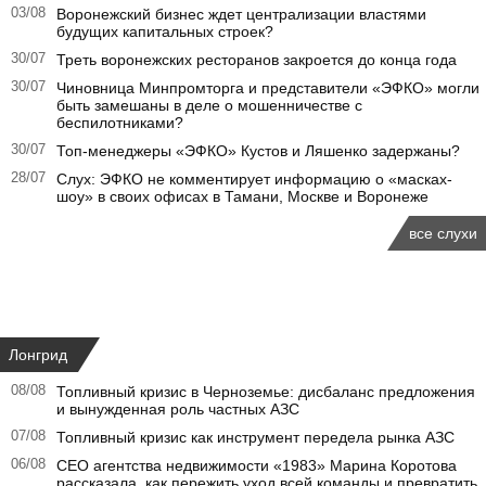
03/08
Воронежский бизнес ждет централизации властями
будущих капитальных строек?
30/07
Треть воронежских ресторанов закроется до конца года
30/07
Чиновница Минпромторга и представители «ЭФКО» могли
быть замешаны в деле о мошенничестве с
беспилотниками?
30/07
Топ-менеджеры «ЭФКО» Кустов и Ляшенко задержаны?
28/07
Слух: ЭФКО не комментирует информацию о «масках-
шоу» в своих офисах в Тамани, Москве и Воронеже
все слухи
Лонгрид
08/08
Топливный кризис в Черноземье: дисбаланс предложения
и вынужденная роль частных АЗС
07/08
Топливный кризис как инструмент передела рынка АЗС
06/08
CEO агентства недвижимости «1983» Марина Коротова
рассказала, как пережить уход всей команды и превратить