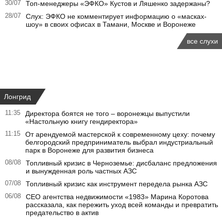
30/07
Топ-менеджеры «ЭФКО» Кустов и Ляшенко задержаны?
28/07
Слух: ЭФКО не комментирует информацию о «масках-
шоу» в своих офисах в Тамани, Москве и Воронеже
все слухи
Лонгрид
11:35
Директора боятся не того – воронежцы выпустили
«Настольную книгу гендиректора»
11:15
От арендуемой мастерской к современному цеху: почему
белгородский предприниматель выбрал индустриальный
парк в Воронеже для развития бизнеса
08/08
Топливный кризис в Черноземье: дисбаланс предложения
и вынужденная роль частных АЗС
07/08
Топливный кризис как инструмент передела рынка АЗС
06/08
CEO агентства недвижимости «1983» Марина Коротова
рассказала, как пережить уход всей команды и превратить
предательство в актив