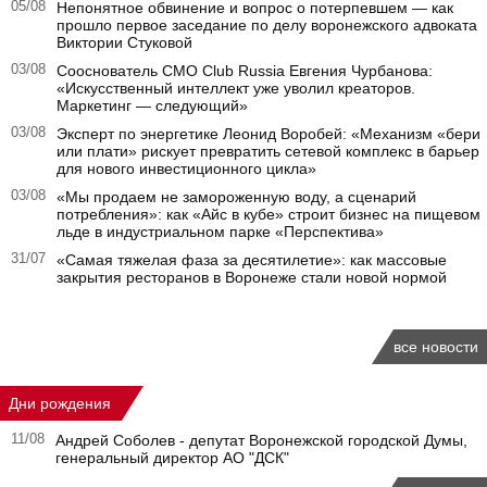
05/08
Непонятное обвинение и вопрос о потерпевшем — как
прошло первое заседание по делу воронежского адвоката
Виктории Стуковой
03/08
Сооснователь CMO Club Russia Евгения Чурбанова:
«Искусственный интеллект уже уволил креаторов.
Маркетинг — следующий»
03/08
Эксперт по энергетике Леонид Воробей: «Механизм «бери
или плати» рискует превратить сетевой комплекс в барьер
для нового инвестиционного цикла»
03/08
«Мы продаем не замороженную воду, а сценарий
потребления»: как «Айс в кубе» строит бизнес на пищевом
льде в индустриальном парке «Перспектива»
31/07
«Самая тяжелая фаза за десятилетие»: как массовые
закрытия ресторанов в Воронеже стали новой нормой
все новости
Дни рождения
11/08
Андрей Соболев - депутат Воронежской городской Думы,
генеральный директор АО "ДСК"