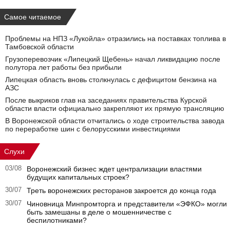
Самое читаемое
Проблемы на НПЗ «Лукойла» отразились на поставках топлива в
Тамбовской области
Грузоперевозчик «Липецкий Щебень» начал ликвидацию после
полутора лет работы без прибыли
Липецкая область вновь столкнулась с дефицитом бензина на
АЗС
После выкриков глав на заседаниях правительства Курской
области власти официально закрепляют их прямую трансляцию
В Воронежской области отчитались о ходе строительства завода
по переработке шин с белорусскими инвестициями
Слухи
03/08
Воронежский бизнес ждет централизации властями
будущих капитальных строек?
30/07
Треть воронежских ресторанов закроется до конца года
30/07
Чиновница Минпромторга и представители «ЭФКО» могли
быть замешаны в деле о мошенничестве с
беспилотниками?