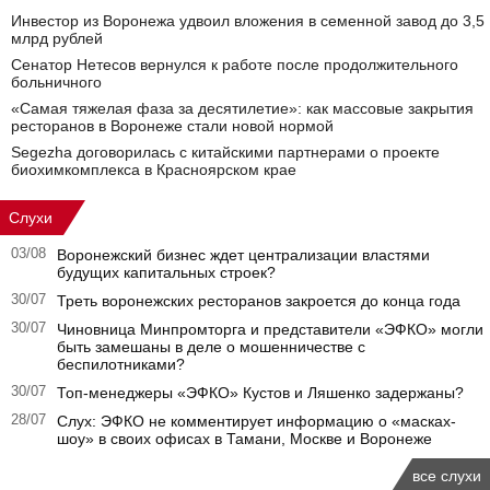
Инвестор из Воронежа удвоил вложения в семенной завод до 3,5
млрд рублей
Сенатор Нетесов вернулся к работе после продолжительного
больничного
«Самая тяжелая фаза за десятилетие»: как массовые закрытия
ресторанов в Воронеже стали новой нормой
Segezha договорилась с китайскими партнерами о проекте
биохимкомплекса в Красноярском крае
Слухи
03/08
Воронежский бизнес ждет централизации властями
будущих капитальных строек?
30/07
Треть воронежских ресторанов закроется до конца года
30/07
Чиновница Минпромторга и представители «ЭФКО» могли
быть замешаны в деле о мошенничестве с
беспилотниками?
30/07
Топ-менеджеры «ЭФКО» Кустов и Ляшенко задержаны?
28/07
Слух: ЭФКО не комментирует информацию о «масках-
шоу» в своих офисах в Тамани, Москве и Воронеже
все слухи