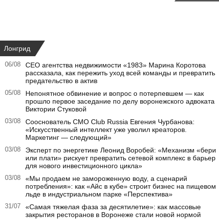
Лонгрид
06/08
CEO агентства недвижимости «1983» Марина Коротова
рассказала, как пережить уход всей команды и превратить
предательство в актив
05/08
Непонятное обвинение и вопрос о потерпевшем — как
прошло первое заседание по делу воронежского адвоката
Виктории Стуковой
03/08
Сооснователь CMO Club Russia Евгения Чурбанова:
«Искусственный интеллект уже уволил креаторов.
Маркетинг — следующий»
03/08
Эксперт по энергетике Леонид Воробей: «Механизм «бери
или плати» рискует превратить сетевой комплекс в барьер
для нового инвестиционного цикла»
03/08
«Мы продаем не замороженную воду, а сценарий
потребления»: как «Айс в кубе» строит бизнес на пищевом
льде в индустриальном парке «Перспектива»
31/07
«Самая тяжелая фаза за десятилетие»: как массовые
закрытия ресторанов в Воронеже стали новой нормой