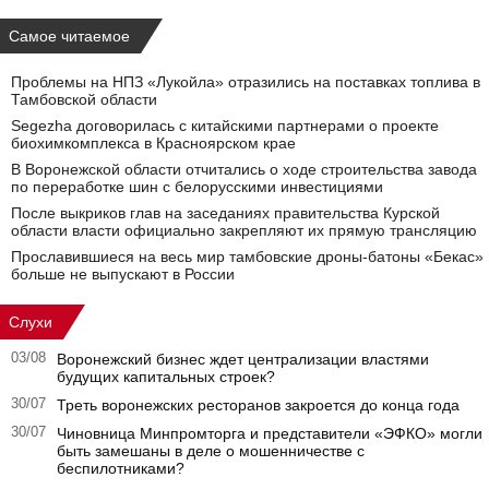
Самое читаемое
Проблемы на НПЗ «Лукойла» отразились на поставках топлива в
Тамбовской области
Segezha договорилась с китайскими партнерами о проекте
биохимкомплекса в Красноярском крае
В Воронежской области отчитались о ходе строительства завода
по переработке шин с белорусскими инвестициями
После выкриков глав на заседаниях правительства Курской
области власти официально закрепляют их прямую трансляцию
Прославившиеся на весь мир тамбовские дроны-батоны «Бекас»
больше не выпускают в России
Слухи
03/08
Воронежский бизнес ждет централизации властями
будущих капитальных строек?
30/07
Треть воронежских ресторанов закроется до конца года
30/07
Чиновница Минпромторга и представители «ЭФКО» могли
быть замешаны в деле о мошенничестве с
беспилотниками?