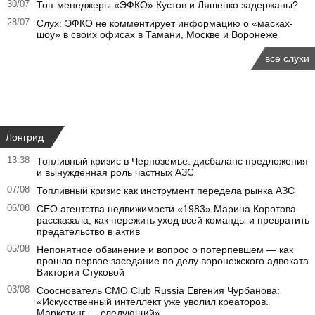
30/07
Топ-менеджеры «ЭФКО» Кустов и Ляшенко задержаны?
28/07
Слух: ЭФКО не комментирует информацию о «масках-
шоу» в своих офисах в Тамани, Москве и Воронеже
все слухи
Лонгрид
13:38
Топливный кризис в Черноземье: дисбаланс предложения
и вынужденная роль частных АЗС
07/08
Топливный кризис как инструмент передела рынка АЗС
06/08
CEO агентства недвижимости «1983» Марина Коротова
рассказала, как пережить уход всей команды и превратить
предательство в актив
05/08
Непонятное обвинение и вопрос о потерпевшем — как
прошло первое заседание по делу воронежского адвоката
Виктории Стуковой
03/08
Сооснователь CMO Club Russia Евгения Чурбанова:
«Искусственный интеллект уже уволил креаторов.
Маркетинг — следующий»