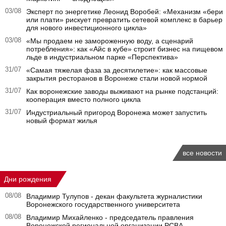
03/08
Эксперт по энергетике Леонид Воробей: «Механизм «бери
или плати» рискует превратить сетевой комплекс в барьер
для нового инвестиционного цикла»
03/08
«Мы продаем не замороженную воду, а сценарий
потребления»: как «Айс в кубе» строит бизнес на пищевом
льде в индустриальном парке «Перспектива»
31/07
«Самая тяжелая фаза за десятилетие»: как массовые
закрытия ресторанов в Воронеже стали новой нормой
31/07
Как воронежские заводы выживают на рынке подстанций:
кооперация вместо полного цикла
31/07
Индустриальный пригород Воронежа может запустить
новый формат жилья
все новости
Дни рождения
08/08
Владимир Тулупов - декан факультета журналистики
Воронежского государственного университета
08/08
Владимир Михайленко - председатель правления
Воронежской региональной организации РСВА