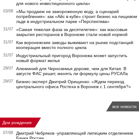
для нового инвестиционного цикла»
03/08
«Мы продаем не замороженную воду, а сценарий
потребления»: как «Айс в кубе» строит бизнес на пищевом
льде в индустриальном парке «Перспектива»
31/07
«Самая тяжелая фаза за десятилетие»: как массовые
закрытия ресторанов в Воронеже стали новой нормой
31/07
Как воронежские заводы выживают на рынке подстанций:
кооперация вместо полного цикла
31/07
Индустриальный пригород Воронежа может запустить
новый формат жилья
29/07
Алюминий для Черноземья дороже, чем для Китая. В
августе ФАС решит, менять ли формулу цены РУСАЛа
29/07
Бизнес-эксперт Дмитрий Орищенко: «Ждем переезд
центрального офиса Ростеха в Воронеж с 1 сентября?»
все новости
Дни рождения
07/08
Дмитрий Чебряков -управляющий липецким отделением
Банка России