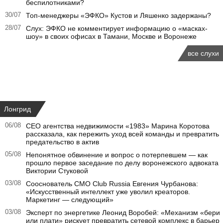
беспилотниками?
30/07
Топ-менеджеры «ЭФКО» Кустов и Ляшенко задержаны?
28/07
Слух: ЭФКО не комментирует информацию о «масках-
шоу» в своих офисах в Тамани, Москве и Воронеже
все слухи
Лонгрид
06/08
CEO агентства недвижимости «1983» Марина Коротова
рассказала, как пережить уход всей команды и превратить
предательство в актив
05/08
Непонятное обвинение и вопрос о потерпевшем — как
прошло первое заседание по делу воронежского адвоката
Виктории Стуковой
03/08
Сооснователь CMO Club Russia Евгения Чурбанова:
«Искусственный интеллект уже уволил креаторов.
Маркетинг — следующий»
03/08
Эксперт по энергетике Леонид Воробей: «Механизм «бери
или плати» рискует превратить сетевой комплекс в барьер