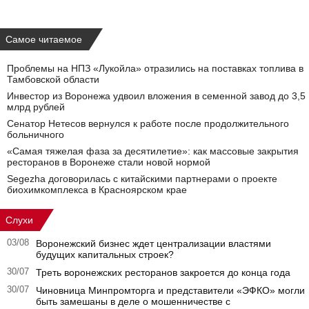
Самое читаемое
Проблемы на НПЗ «Лукойла» отразились на поставках топлива в
Тамбовской области
Инвестор из Воронежа удвоил вложения в семенной завод до 3,5
млрд рублей
Сенатор Нетесов вернулся к работе после продолжительного
больничного
«Самая тяжелая фаза за десятилетие»: как массовые закрытия
ресторанов в Воронеже стали новой нормой
Segezha договорилась с китайскими партнерами о проекте
биохимкомплекса в Красноярском крае
Слухи
03/08
Воронежский бизнес ждет централизации властями
будущих капитальных строек?
30/07
Треть воронежских ресторанов закроется до конца года
30/07
Чиновница Минпромторга и представители «ЭФКО» могли
быть замешаны в деле о мошенничестве с