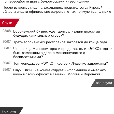
по переработке шин с белорусскими инвестициями
После выкриков глав на заседаниях правительства Курской
области власти официально закрепляют их прямую трансляцию
Слухи
03/08
Воронежский бизнес ждет централизации властями
будущих капитальных строек?
30/07
Треть воронежских ресторанов закроется до конца года
30/07
Чиновница Минпромторга и представители «ЭФКО» могли
быть замешаны в деле о мошенничестве с
беспилотниками?
30/07
Топ-менеджеры «ЭФКО» Кустов и Ляшенко задержаны?
28/07
Слух: ЭФКО не комментирует информацию о «масках-
шоу» в своих офисах в Тамани, Москве и Воронеже
все слухи
Лонгрид