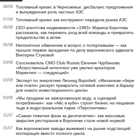
08/08
Топливный кризис в Черноземье: дисбаланс предложения
и вынужденная роль частных АЗС
07/08
Топливный кризис как инструмент передела рынка АЗС
06/08
CEO агентства недвижимости «1983» Марина Коротова
рассказала, как пережить уход всей команды и превратить
предательство в актив
05/08
Непонятное обвинение и вопрос о потерпевшем — как
прошло первое заседание по делу воронежского адвоката
Виктории Стуковой
03/08
Сооснователь CMO Club Russia Евгения Чурбанова:
«Искусственный интеллект уже уволил креаторов.
Маркетинг — следующий»
03/08
Эксперт по энергетике Леонид Воробей: «Механизм «бери
или плати» рискует превратить сетевой комплекс в барьер
для нового инвестиционного цикла»
03/08
«Мы продаем не замороженную воду, а сценарий
потребления»: как «Айс в кубе» строит бизнес на пищевом
льде в индустриальном парке «Перспектива»
31/07
«Самая тяжелая фаза за десятилетие»: как массовые
закрытия ресторанов в Воронеже стали новой нормой
31/07
Как воронежские заводы выживают на рынке подстанций:
кооперация вместо полного цикла