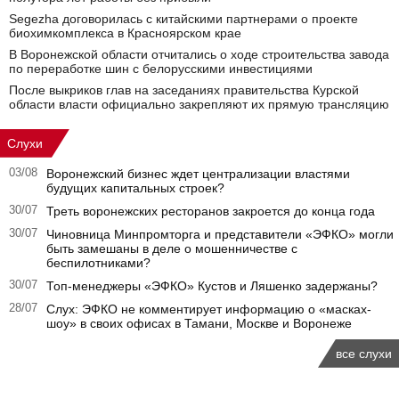
Segezha договорилась с китайскими партнерами о проекте
биохимкомплекса в Красноярском крае
В Воронежской области отчитались о ходе строительства завода
по переработке шин с белорусскими инвестициями
После выкриков глав на заседаниях правительства Курской
области власти официально закрепляют их прямую трансляцию
Слухи
03/08
Воронежский бизнес ждет централизации властями
будущих капитальных строек?
30/07
Треть воронежских ресторанов закроется до конца года
30/07
Чиновница Минпромторга и представители «ЭФКО» могли
быть замешаны в деле о мошенничестве с
беспилотниками?
30/07
Топ-менеджеры «ЭФКО» Кустов и Ляшенко задержаны?
28/07
Слух: ЭФКО не комментирует информацию о «масках-
шоу» в своих офисах в Тамани, Москве и Воронеже
все слухи