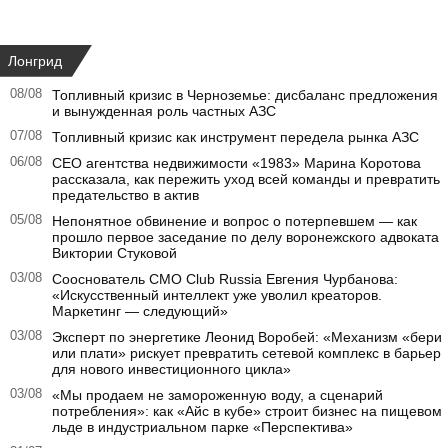
Лонгрид
08/08
Топливный кризис в Черноземье: дисбаланс предложения
и вынужденная роль частных АЗС
07/08
Топливный кризис как инструмент передела рынка АЗС
06/08
CEO агентства недвижимости «1983» Марина Коротова
рассказала, как пережить уход всей команды и превратить
предательство в актив
05/08
Непонятное обвинение и вопрос о потерпевшем — как
прошло первое заседание по делу воронежского адвоката
Виктории Стуковой
03/08
Сооснователь CMO Club Russia Евгения Чурбанова:
«Искусственный интеллект уже уволил креаторов.
Маркетинг — следующий»
03/08
Эксперт по энергетике Леонид Воробей: «Механизм «бери
или плати» рискует превратить сетевой комплекс в барьер
для нового инвестиционного цикла»
03/08
«Мы продаем не замороженную воду, а сценарий
потребления»: как «Айс в кубе» строит бизнес на пищевом
льде в индустриальном парке «Перспектива»