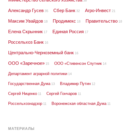
38
Александр Гусев
Сбер Банк
Агро-Инвест
35
32
21
Максим Увайдов
Продимекс
Правительство
18
18
18
Елена Скрынник
Единая Россия
17
17
Россельхоз Банк
16
Центрально-Черноземный банк
16
ООО «Заречное»
ООО «Стивенсон Спутник
15
14
Департамент аграрной политики
14
Государственная Дума
Владимир Путин
13
12
Сергей Ниценко
Сергей Гончаров
11
11
Россельхознадзор
Воронежская областная Дума
11
11
МАТЕРИАЛЫ