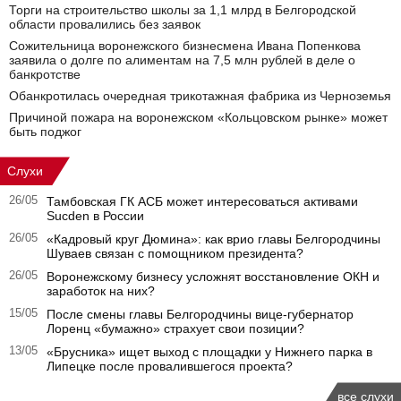
Торги на строительство школы за 1,1 млрд в Белгородской
области провалились без заявок
Сожительница воронежского бизнесмена Ивана Попенкова
заявила о долге по алиментам на 7,5 млн рублей в деле о
банкротстве
Обанкротилась очередная трикотажная фабрика из Черноземья
Причиной пожара на воронежском «Кольцовском рынке» может
быть поджог
Слухи
26/05
Тамбовская ГК АСБ может интересоваться активами
Sucden в России
26/05
«Кадровый круг Дюмина»: как врио главы Белгородчины
Шуваев связан с помощником президента?
26/05
Воронежскому бизнесу усложнят восстановление ОКН и
заработок на них?
15/05
После смены главы Белгородчины вице-губернатор
Лоренц «бумажно» страхует свои позиции?
13/05
«Брусника» ищет выход с площадки у Нижнего парка в
Липецке после провалившегося проекта?
все слухи