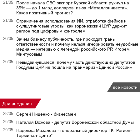
21/05
После начала СВО экспорт Курской области рухнул на
35% — до 1 млрд долларов: из-за «Металлоинвеста».
Каков позитивный прогноз?
21/05
Ограничения использования ИИ, отработка фейков и
скулшутинговые угрозы: как воронежский ЦУР держит
регион под цифровым контролем
20/05
Зачем бизнесу публичность, где проходит грань
ответственности и почему нельзя игнорировать неудобные
медиа — интервью с легендой российского PR Игорем
Минтусовым
20/05
Невыдвинувшиеся: почему часть действующих депутатов
Госдумы ЦЧР не пошла на праймериз «Единой России»
все новости
Дни рождения
28/05
Сергей Ниценко - бизнесмен
29/05
Наталия Вожова - депутат Воронежской областной Думы
29/05
Надежда Мазалова - генеральный директор ГК "Регион-
Терминал-Центр"