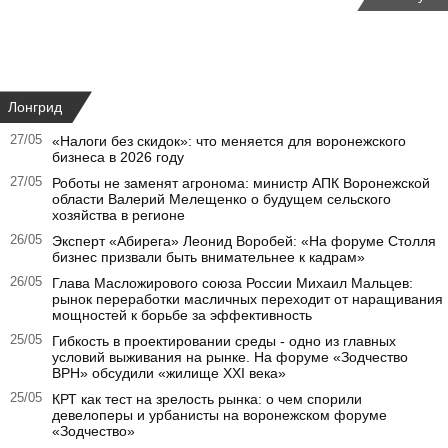
Лонгрид
27/05
«Налоги без скидок»: что меняется для воронежского
бизнеса в 2026 году
27/05
Роботы не заменят агронома: министр АПК Воронежской
области Валерий Мелещенко о будущем сельского
хозяйства в регионе
26/05
Эксперт «Абирега» Леонид Воробей: «На форуме Столля
бизнес призвали быть внимательнее к кадрам»
26/05
Глава Масложирового союза России Михаил Мальцев:
рынок переработки масличных переходит от наращивания
мощностей к борьбе за эффективность
25/05
Гибкость в проектировании среды - одно из главных
условий выживания на рынке. На форуме «Зодчество
ВРН» обсудили «жилище XXI века»
25/05
КРТ как тест на зрелость рынка: о чем спорили
девелоперы и урбанисты на воронежском форуме
«Зодчество»