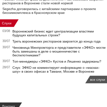
ресторанов в Воронеже стали новой нормой
Segezha договорилась с китайскими партнерами о проекте
биохимкомплекса в Красноярском крае
Слухи
03/08
Воронежский бизнес ждет централизации властями
будущих капитальных строек?
30/07
Треть воронежских ресторанов закроется до конца года
30/07
Чиновница Минпромторга и представители «ЭФКО» могли
быть замешаны в деле о мошенничестве с
беспилотниками?
30/07
Топ-менеджеры «ЭФКО» Кустов и Ляшенко задержаны?
28/07
Слух: ЭФКО не комментирует информацию о «масках-
шоу» в своих офисах в Тамани, Москве и Воронеже
все слухи
Лонгрид