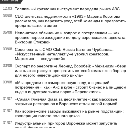
12:03
Топливный кризис как инструмент передела рынка АЗС
06/08
CEO агентства недвижимости «1983» Марина Коротова
рассказала, как пережить уход всей команды и превратить
предательство в актив
05/08
Непонятное обвинение и вопрос о потерпевшем — как
прошло первое заседание по делу воронежского адвоката
Виктории Стуковой
03/08
Сооснователь CMO Club Russia Евгения Чурбанова:
«Искусственный интеллект уже уволил креаторов.
Маркетинг — следующий»
03/08
Эксперт по энергетике Леонид Воробей: «Механизм «бери
или плати» рискует превратить сетевой комплекс в барьер
для нового инвестиционного цикла»
03/08
«Мы продаем не замороженную воду, а сценарий
потребления»: как «Айс в кубе» строит бизнес на пищевом
льде в индустриальном парке «Перспектива»
31/07
«Самая тяжелая фаза за десятилетие»: как массовые
закрытия ресторанов в Воронеже стали новой нормой
31/07
Как воронежские заводы выживают на рынке подстанций:
кооперация вместо полного цикла
31/07
Индустриальный пригород Воронежа может запустить
новый формат жилья