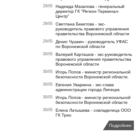
29/05
Надежда Мазалова - генеральный
директор ГК "Регион-Терминал-
Центр"
29/05
Светлана Бекетова - экс-
руководитель правового управления
правительства Воронежской области
29/05
Денис Чушкин - руководитель УФАС
по Воронежской области
30/05
Валерий Карташов - экс-руководитель
правового управления правительства
Воронежской области
30/05
Игорь Попов - министр региональной
безопасности Воронежской области.
30/05
Евгения Уваркина - экс-глава
администрации города Липецка
30/05
Игорь Попов - министр региональной
безопасности Воронежской области
30/05
Елена Латышева - совладелица ООО
ГК Трио
Подробнее