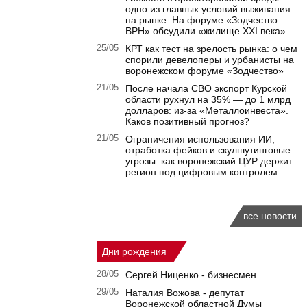
одно из главных условий выживания
на рынке. На форуме «Зодчество
ВРН» обсудили «жилище XXI века»
25/05
КРТ как тест на зрелость рынка: о чем
спорили девелоперы и урбанисты на
воронежском форуме «Зодчество»
21/05
После начала СВО экспорт Курской
области рухнул на 35% — до 1 млрд
долларов: из-за «Металлоинвеста».
Каков позитивный прогноз?
21/05
Ограничения использования ИИ,
отработка фейков и скулшутинговые
угрозы: как воронежский ЦУР держит
регион под цифровым контролем
все новости
Дни рождения
28/05
Сергей Ниценко - бизнесмен
29/05
Наталия Вожова - депутат
Воронежской областной Думы