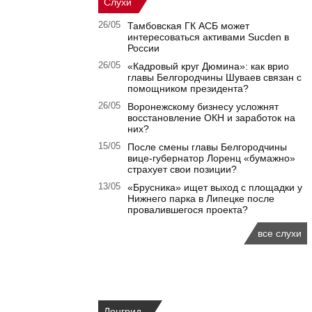
Слухи
26/05
Тамбовская ГК АСБ может
интересоваться активами Sucden в
России
26/05
«Кадровый круг Дюмина»: как врио
главы Белгородчины Шуваев связан с
помощником президента?
26/05
Воронежскому бизнесу усложнят
восстановление ОКН и заработок на
них?
15/05
После смены главы Белгородчины
вице-губернатор Лоренц «бумажно»
страхует свои позиции?
13/05
«Брусника» ищет выход с площадки у
Нижнего парка в Липецке после
провалившегося проекта?
все слухи
Лонгрид