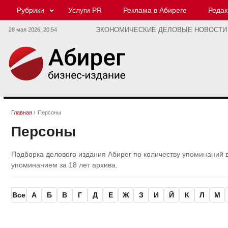
Рубрики
Услуги PR
Реклама в Абиреге
Редак
28 мая 2026,
20:54
ЭКОНОМИЧЕСКИЕ ДЕЛОВЫЕ НОВОСТИ
Главная
/
Персоны
Персоны
Подборка делового издания Абирег по количеству упоминаний 
упоминанием за 18 лет архива.
Все
А
Б
В
Г
Д
Е
Ж
З
И
Й
К
Л
М