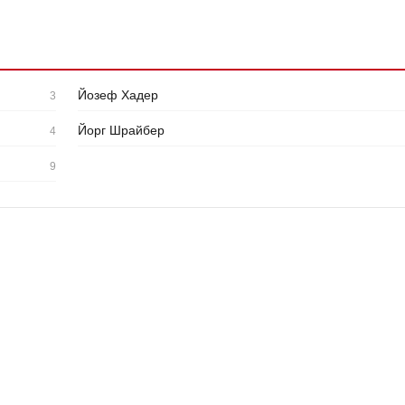
Йозеф Хадер
3
Йорг Шрайбер
4
9