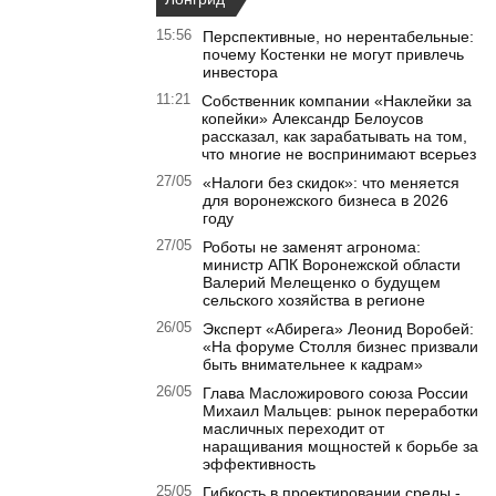
15:56
Перспективные, но нерентабельные:
почему Костенки не могут привлечь
инвестора
11:21
Собственник компании «Наклейки за
копейки» Александр Белоусов
рассказал, как зарабатывать на том,
что многие не воспринимают всерьез
27/05
«Налоги без скидок»: что меняется
для воронежского бизнеса в 2026
году
27/05
Роботы не заменят агронома:
министр АПК Воронежской области
Валерий Мелещенко о будущем
сельского хозяйства в регионе
26/05
Эксперт «Абирега» Леонид Воробей:
«На форуме Столля бизнес призвали
быть внимательнее к кадрам»
26/05
Глава Масложирового союза России
Михаил Мальцев: рынок переработки
масличных переходит от
наращивания мощностей к борьбе за
эффективность
25/05
Гибкость в проектировании среды -