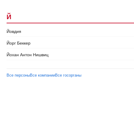
Й
Йовдия
Йорг Беккер
Йохан Антон Нишвиц
Все персоны
Все компании
Все госорганы