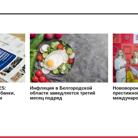
ES:
Инфляция в Белгородской
Нововорон
банки,
области замедляется третий
престижно
и
месяц подряд
междунар