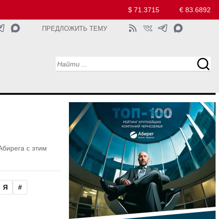
$ 71.3715
€ 83.6892
ПРЕДЛОЖИТЬ ТЕМУ
Абирега с этим
Я
#