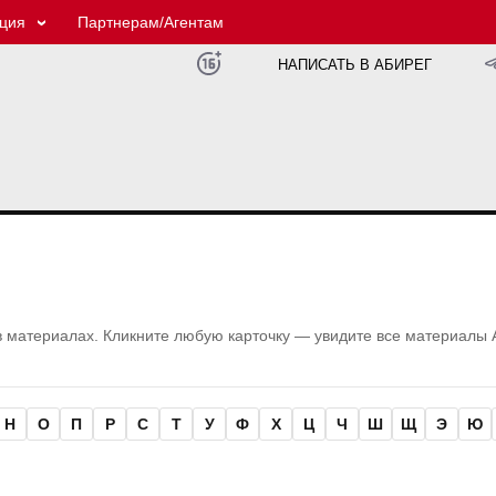
ция
Партнерам/Агентам
НАПИСАТЬ В АБИРЕГ
в материалах. Кликните любую карточку — увидите все материалы 
Н
О
П
Р
С
Т
У
Ф
Х
Ц
Ч
Ш
Щ
Э
Ю