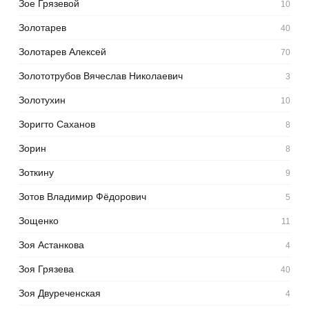
Зое Грязевой
10
Золотарев
40
Золотарев Алексей
70
Золототрубов Вячеслав Николаевич
3
Золотухин
10
Зоригто Саханов
8
Зорин
8
Зоткину
9
Зотов Владимир Фёдорович
5
Зощенко
11
Зоя Астанкова
4
Зоя Грязева
40
Зоя Двуреченская
4