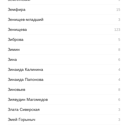
Земфира
15
Зенищев-младший
3
Зенищева
123
Зиброва
5
Зимин
8
Зина
6
Зинаида Калинина
4
Зинаида Папонова
4
Зиновьев
8
Зиявудин Магомедов
6
Злата Сиверская
3
Змей Горыныч
3