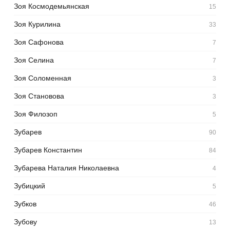
Зоя Космодемьянская
15
Зоя Курилина
33
Зоя Сафонова
7
Зоя Селина
7
Зоя Соломенная
3
Зоя Становова
3
Зоя Филозоп
5
Зубарев
90
Зубарев Константин
84
Зубарева Наталия Николаевна
4
Зубицкий
5
Зубков
46
Зубову
13