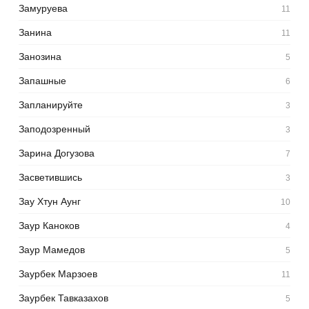
Замуруева
11
Занина
11
Занозина
5
Запашные
6
Запланируйте
3
Заподозренный
3
Зарина Догузова
7
Засветившись
3
Зау Хтун Аунг
10
Заур Каноков
4
Заур Мамедов
5
Заурбек Марзоев
11
Заурбек Тавказахов
5