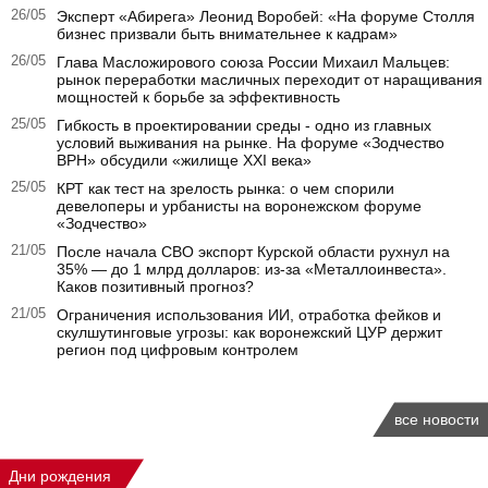
26/05
Эксперт «Абирега» Леонид Воробей: «На форуме Столля
бизнес призвали быть внимательнее к кадрам»
26/05
Глава Масложирового союза России Михаил Мальцев:
рынок переработки масличных переходит от наращивания
мощностей к борьбе за эффективность
25/05
Гибкость в проектировании среды - одно из главных
условий выживания на рынке. На форуме «Зодчество
ВРН» обсудили «жилище XXI века»
25/05
КРТ как тест на зрелость рынка: о чем спорили
девелоперы и урбанисты на воронежском форуме
«Зодчество»
21/05
После начала СВО экспорт Курской области рухнул на
35% — до 1 млрд долларов: из-за «Металлоинвеста».
Каков позитивный прогноз?
21/05
Ограничения использования ИИ, отработка фейков и
скулшутинговые угрозы: как воронежский ЦУР держит
регион под цифровым контролем
все новости
Дни рождения