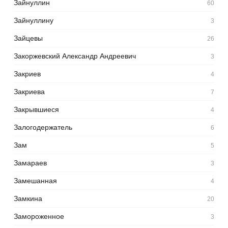
Зайнуллин
60
Зайнуллину
3
Зайцевы
26
Закоржевский Александр Андреевич
3
Закриев
4
Закриева
7
Закрывшиеся
4
Залогодержатель
6
Зам
5
Замараев
3
Замешанная
4
Замкина
20
Замороженное
3