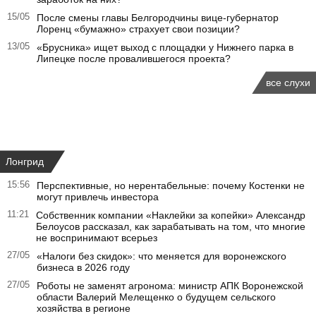
15/05
После смены главы Белгородчины вице-губернатор
Лоренц «бумажно» страхует свои позиции?
13/05
«Брусника» ищет выход с площадки у Нижнего парка в
Липецке после провалившегося проекта?
все слухи
Лонгрид
15:56
Перспективные, но нерентабельные: почему Костенки не
могут привлечь инвестора
11:21
Собственник компании «Наклейки за копейки» Александр
Белоусов рассказал, как зарабатывать на том, что многие
не воспринимают всерьез
27/05
«Налоги без скидок»: что меняется для воронежского
бизнеса в 2026 году
27/05
Роботы не заменят агронома: министр АПК Воронежской
области Валерий Мелещенко о будущем сельского
хозяйства в регионе