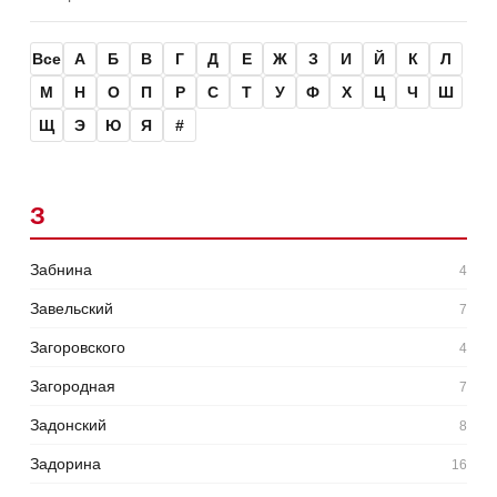
Все
А
Б
В
Г
Д
Е
Ж
З
И
Й
К
Л
М
Н
О
П
Р
С
Т
У
Ф
Х
Ц
Ч
Ш
Щ
Э
Ю
Я
#
З
Забнина
4
Завельский
7
Загоровского
4
Загородная
7
Задонский
8
Задорина
16