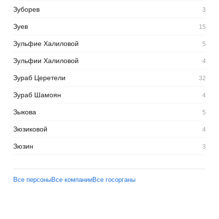
Зуборев
3
Зуев
15
Зульфие Халиловой
5
Зульфии Халиловой
4
Зураб Церетели
32
Зураб Шамоян
4
Зыкова
5
Зюзиковой
4
Зюзин
3
Все персоны
Все компании
Все госорганы