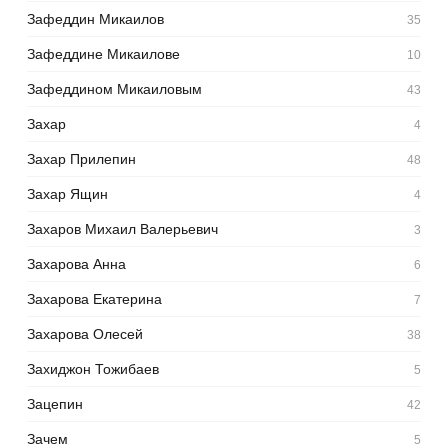
Зафеддин Микаилов
35
Зафеддине Микаилове
10
Зафеддином Микаиловым
43
Захар
4
Захар Прилепин
48
Захар Ящин
4
Захаров Михаил Валерьевич
3
Захарова Анна
6
Захарова Екатерина
7
Захарова Олесей
38
Захиджон Тожибаев
5
Зацепин
42
Зачем
5