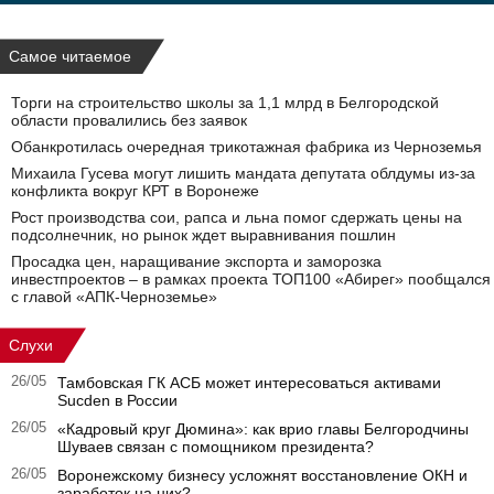
Самое читаемое
Торги на строительство школы за 1,1 млрд в Белгородской
области провалились без заявок
Обанкротилась очередная трикотажная фабрика из Черноземья
Михаила Гусева могут лишить мандата депутата облдумы из‑за
конфликта вокруг КРТ в Воронеже
Рост производства сои, рапса и льна помог сдержать цены на
подсолнечник, но рынок ждет выравнивания пошлин
Просадка цен, наращивание экспорта и заморозка
инвестпроектов – в рамках проекта ТОП100 «Абирег» пообщался
с главой «АПК-Черноземье»
Слухи
26/05
Тамбовская ГК АСБ может интересоваться активами
Sucden в России
26/05
«Кадровый круг Дюмина»: как врио главы Белгородчины
Шуваев связан с помощником президента?
26/05
Воронежскому бизнесу усложнят восстановление ОКН и
заработок на них?