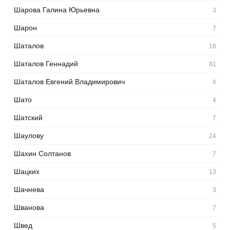
Шарова Галина Юрьевна
3
Шарон
7
Шаталов
18
Шаталов Геннадий
81
Шаталов Евгений Владимирович
4
Шато
4
Шатский
7
Шаулову
24
Шахин Солтанов
7
Шацких
13
Шачнева
3
Шванова
7
Швед
5