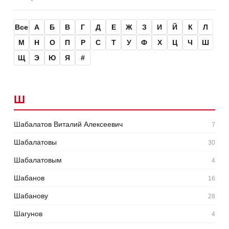
Все
А
Б
В
Г
Д
Е
Ж
З
И
Й
К
Л
М
Н
О
П
Р
С
Т
У
Ф
Х
Ц
Ч
Ш
Щ
Э
Ю
Я
#
Ш
Шабалатов Виталий Алексеевич
7
Шабалатовы
30
Шабалатовым
4
Шабанов
16
Шабанову
28
Шагунов
4