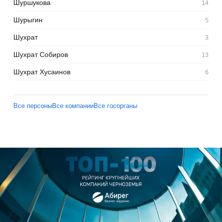
Шуршукова
14
Шурыгин
5
Шухрат
3
Шухрат Собиров
13
Шухрат Хусаинов
6
Все персоны
Все компании
Все госорганы