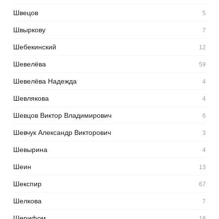
Швецов
5
Швыркову
7
Шебекинский
12
Шевелёва
59
Шевелёва Надежда
4
Шевлякова
4
Шевцов Виктор Владимирович
6
Шевчук Александр Викторович
3
Шевырина
4
Шеин
13
Шекспир
67
Шелкова
7
Шерифом
18