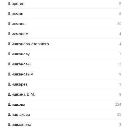
Ширягин
5
Шихман
8
Шихмана
20
Шихманом
4
Шишканова-старшего
4
Шишканову
7
Шишкановы
12
Шишкановым
9
Шишкарев
3
Шишкина В.М.
9
Шишкова
224
Шишлакова
55
Шишмонина
3