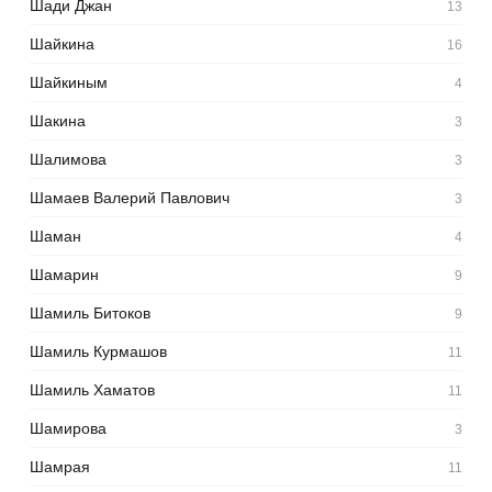
Шади Джан
13
Шайкина
16
Шайкиным
4
Шакина
3
Шалимова
3
Шамаев Валерий Павлович
3
Шаман
4
Шамарин
9
Шамиль Битоков
9
Шамиль Курмашов
11
Шамиль Хаматов
11
Шамирова
3
Шамрая
11