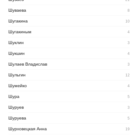
Шуваева
8
Шугакина
10
Шугакиным
4
Шуклин
3
Шукшин
4
Шулаев Владислав
3
Шульгин
12
Шумейко
4
Шура
5
Шуруев
3
Шуруева
5
Шурховецкая Анна
19