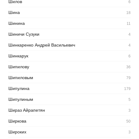
Шилов
6
Шина
18
Шинина
11
Шиничи Сузуки
4
Шинкаренко Андрей Васильевич
4
Шинкарук
6
Шипилову
36
Шипиловым
79
Шипулина
179
Шипулиным
5
Шираз Айрапетян
3
Ширкова
50
Широких
3