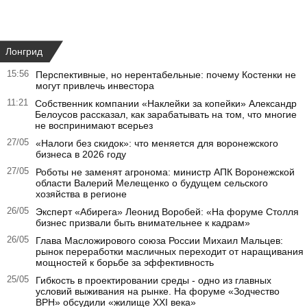
Лонгрид
15:56
Перспективные, но нерентабельные: почему Костенки не
могут привлечь инвестора
11:21
Собственник компании «Наклейки за копейки» Александр
Белоусов рассказал, как зарабатывать на том, что многие
не воспринимают всерьез
27/05
«Налоги без скидок»: что меняется для воронежского
бизнеса в 2026 году
27/05
Роботы не заменят агронома: министр АПК Воронежской
области Валерий Мелещенко о будущем сельского
хозяйства в регионе
26/05
Эксперт «Абирега» Леонид Воробей: «На форуме Столля
бизнес призвали быть внимательнее к кадрам»
26/05
Глава Масложирового союза России Михаил Мальцев:
рынок переработки масличных переходит от наращивания
мощностей к борьбе за эффективность
25/05
Гибкость в проектировании среды - одно из главных
условий выживания на рынке. На форуме «Зодчество
ВРН» обсудили «жилище XXI века»