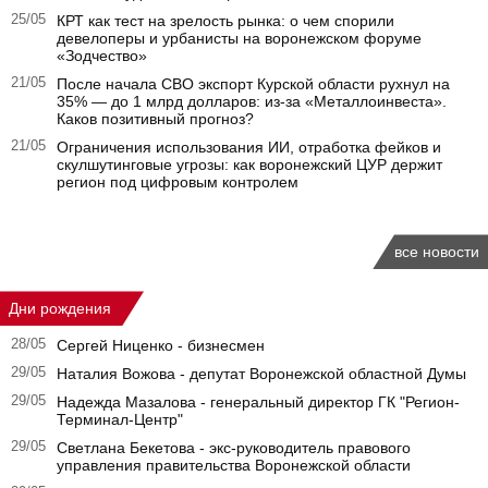
25/05
КРТ как тест на зрелость рынка: о чем спорили
девелоперы и урбанисты на воронежском форуме
«Зодчество»
21/05
После начала СВО экспорт Курской области рухнул на
35% — до 1 млрд долларов: из-за «Металлоинвеста».
Каков позитивный прогноз?
21/05
Ограничения использования ИИ, отработка фейков и
скулшутинговые угрозы: как воронежский ЦУР держит
регион под цифровым контролем
все новости
Дни рождения
28/05
Сергей Ниценко - бизнесмен
29/05
Наталия Вожова - депутат Воронежской областной Думы
29/05
Надежда Мазалова - генеральный директор ГК "Регион-
Терминал-Центр"
29/05
Светлана Бекетова - экс-руководитель правового
управления правительства Воронежской области