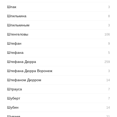
Шпак
3
Шпилькина
8
Шпилькиным
3
Штенгеловы
106
Штефан
9
Штефана
5
Штефана Дюрра
259
Штефана Дюрра Воронеж
3
Штефаном Дюрром
14
Штрауса
7
Шуберт
7
Шубин
14
Шуваев
21