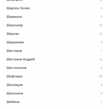
Шерлок Холмс
3
Шермана
5
Шеронову
19
Шерхан
16
Шершнева
3
Шестаков
7
Шестаков Андрей
12
Шестопалов
6
Шефлера
28
Шеховцов
4
Шехонина
5
Шибина
7