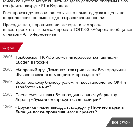
Михаила Гусева могут лишить мандата депутата облдумы из‑за
конфликта вокруг КРТ в Воронеже
Рост производства сои, рапса и льна помог сдержать цены на
подсолнечник, но рынок ждет выравнивания пошлин
Просадка цен, наращивание экспорта и заморозка
инвестпроектов – в рамках проекта ТОП100 «Абирег» пообщался
с главой «АПК-Черноземье»
Слухи
26/05
Тамбовская ГК АСБ может интересоваться активами
Sucden в России
26/05
«Кадровый круг Дюмина»: как врио главы Белгородчины
Шуваев связан с помощником президента?
26/05
Воронежскому бизнесу усложнят восстановление ОКН и
заработок на них?
15/05
После смены главы Белгородчины вице-губернатор
Лоренц «бумажно» страхует свои позиции?
13/05
«Брусника» ищет выход с площадки у Нижнего парка в
Липецке после провалившегося проекта?
все слухи