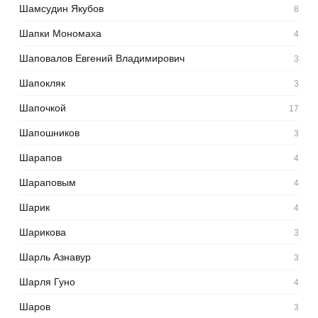
Шамсудин Якубов
8
Шапки Мономаха
4
Шаповалов Евгений Владимирович
3
Шапокляк
3
Шапочкой
17
Шапошников
3
Шарапов
4
Шараповым
4
Шарик
4
Шарикова
3
Шарль Азнавур
3
Шарля Гуно
4
Шаров
3