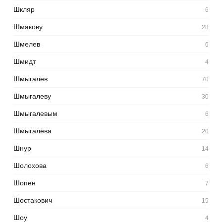
Шкляр
6
Шмакову
28
Шмелев
6
Шмидт
4
Шмыгалев
70
Шмыгалеву
30
Шмыгалевым
6
Шмыгалёва
20
Шнур
14
Шолохова
6
Шопен
7
Шостакович
15
Шоу
4