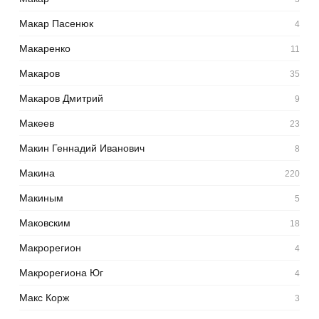
Макар Пасенюк
4
Макаренко
11
Макаров
35
Макаров Дмитрий
9
Макеев
23
Макин Геннадий Иванович
8
Макина
220
Макиным
5
Маковским
18
Макрорегион
4
Макрорегиона Юг
4
Макс Корж
3