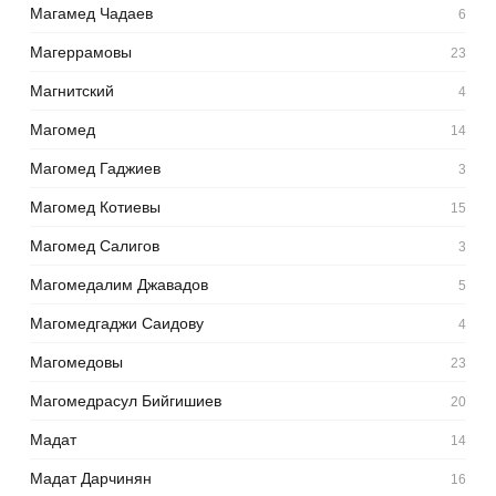
Магамед Чадаев
6
Магеррамовы
23
Магнитский
4
Магомед
14
Магомед Гаджиев
3
Магомед Котиевы
15
Магомед Салигов
3
Магомедалим Джавадов
5
Магомедгаджи Саидову
4
Магомедовы
23
Магомедрасул Бийгишиев
20
Мадат
14
Мадат Дарчинян
16