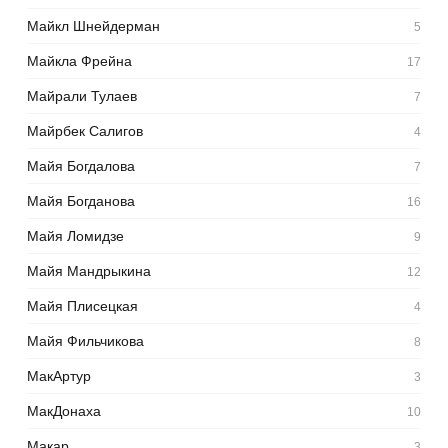
Майкл Шнейдерман
5
Майкла Фрейна
17
Майрали Тулаев
7
Майрбек Салигов
4
Майя Богдалова
7
Майя Богданова
16
Майя Ломидзе
9
Майя Мандрыкина
12
Майя Плисецкая
4
Майя Фильчикова
8
МакАртур
3
МакДонаха
10
Макар
3