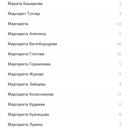
Марата Башарова
3
Маргарет Тэтчер
3
Маргарита
14
Маргарита Аляпина
5
Маргарита Белобородова
45
Маргарита Глотова
25
Маргарита Горшенева
5
Маргарита Жукова
5
Маргарита Зайцевы
4
Маргарита Колесникова
17
Маргарита Кудаева
8
Маргарита Кузнецова
6
Маргарита Лукина
3