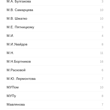
М.А. Булгакова
3
М.В. Самарцева
10
М.В. Шматко
10
М.Е. Пятницкому
3
М.И.
4
М.И.Увайдов
8
М.Н.
11
М.Н.Бортников
16
М.Расковой
6
М.Ю. Лермонтова
7
МУПом
10
МУПу
8
Мавлянова
7