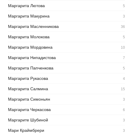
Маргарита Лютова
5
Маргарита Макурина
3
Маргарита Масленникова
36
Маргарита Молокова
5
Маргарита Мордовина
10
Маргарита Нипадистова
7
Маргарита Папченкова
5
Маргарита Рукасова
4
Маргарита Салмина
15
Маргарита Симоньян
3
Маргарита Черкасова
6
Маргарите Шубиной
3
Мари Краймбрери
3