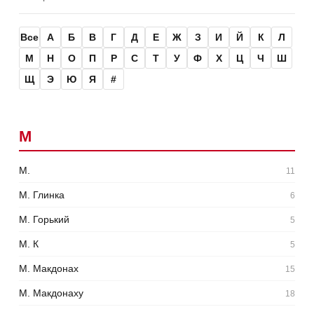
Все
А
Б
В
Г
Д
Е
Ж
З
И
Й
К
Л
М
Н
О
П
Р
С
Т
У
Ф
Х
Ц
Ч
Ш
Щ
Э
Ю
Я
#
М
М.
11
М. Глинка
6
М. Горький
5
М. К
5
М. Макдонах
15
М. Макдонаху
18