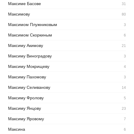
Максиме Басове
31
Максимову
80
Максимом Плужниковым
3
Максимом Скоркиным
6
Максиму Акимову
21
Максиму Виноградову
3
Максиму Мокрищеву
4
Максиму Пахомову
3
Максиму Селиванову
14
Максиму Фролову
5
Максиму Янцову
23
Максиму Яровому
7
Максина
6