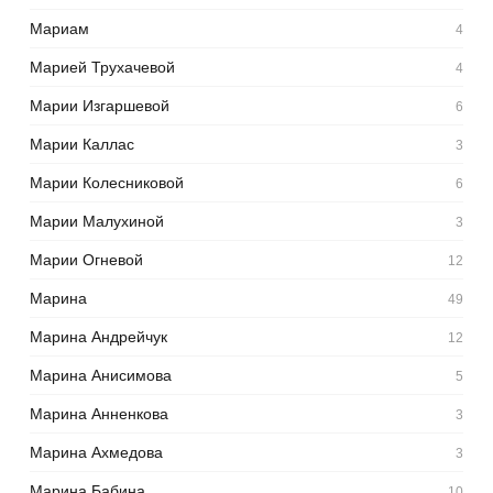
Мариам
4
Марией Трухачевой
4
Марии Изгаршевой
6
Марии Каллас
3
Марии Колесниковой
6
Марии Малухиной
3
Марии Огневой
12
Марина
49
Марина Андрейчук
12
Марина Анисимова
5
Марина Анненкова
3
Марина Ахмедова
3
Марина Бабина
10