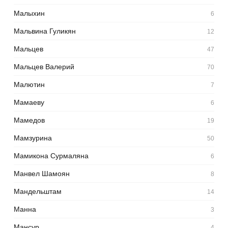
Малыхин
6
Мальвина Гуликян
12
Мальцев
47
Мальцев Валерий
70
Малютин
7
Мамаеву
6
Мамедов
19
Мамзурина
50
Мамикона Сурмаляна
6
Манвел Шамоян
8
Мандельштам
14
Манна
3
Мансур
4