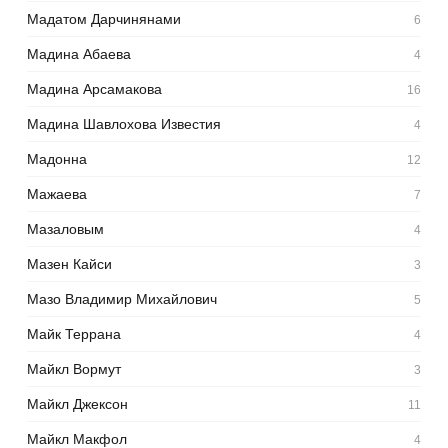
Мадатом Дарчинянами
6
Мадина Абаева
4
Мадина Арсамакова
16
Мадина Шавлохова Известия
4
Мадонна
12
Мажаева
7
Мазаловым
4
Мазен Кайси
3
Мазо Владимир Михайлович
5
Майк Террана
4
Майкл Вормут
3
Майкл Джексон
11
Майкл Макфол
4