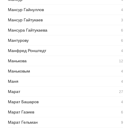
Мансур Гайнуллов
4
Мансур Гайтукаев
3
Мансура Гайтукаева
6
Мантурову
6
Манфред Ронштедт
4
Манькова
12
Маньковым
4
Маня
4
Марат
27
Марат Башаров
4
Марат Газиев
6
Марат Гельман
9