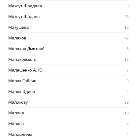
Максут Шаадаев
3
Максут Шадаев
26
Макушева
13
Малахов
42
Малахов Дмитрий
6
Малаховского
13
Малашенко А. Ю.
7
Малик Гайсин
3
Малик Эдиев
4
Маликову
29
Малина
18
Малиса
4
Малофеева
4