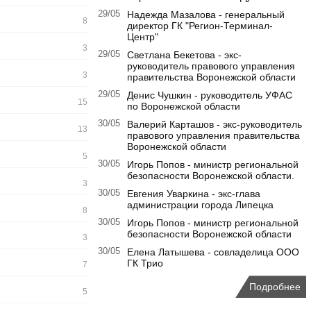
29/05
Надежда Мазалова - генеральный
8
директор ГК "Регион-Терминал-
Центр"
3
29/05
Светлана Бекетова - экс-
руководитель правового управления
3
правительства Воронежской области
29/05
Денис Чушкин - руководитель УФАС
15
по Воронежской области
30/05
Валерий Карташов - экс-руководитель
13
правового управления правительства
Воронежской области
5
30/05
Игорь Попов - министр региональной
безопасности Воронежской области.
3
30/05
Евгения Уваркина - экс-глава
администрации города Липецка
8
30/05
Игорь Попов - министр региональной
безопасности Воронежской области
3
30/05
Елена Латышева - совладелица ООО
ГК Трио
7
Подробнее
5