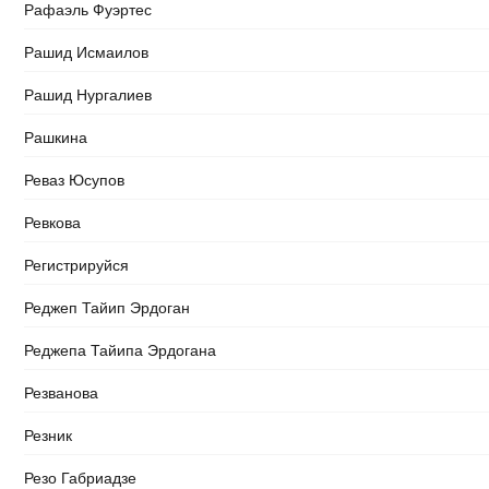
Рафаэль Фуэртес
Рашид Исмаилов
Рашид Нургалиев
Рашкина
Реваз Юсупов
Ревкова
Регистрируйся
Реджеп Тайип Эрдоган
Реджепа Тайипа Эрдогана
Резванова
Резник
Резо Габриадзе