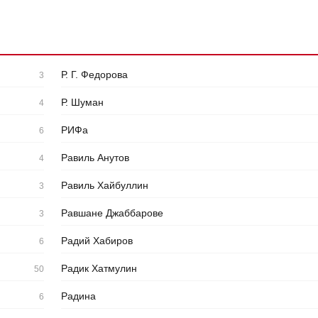
Р. Г. Федорова
3
Р. Шуман
4
РИФа
6
Равиль Анутов
4
Равиль Хайбуллин
3
Равшане Джаббарове
3
Радий Хабиров
6
Радик Хатмулин
50
Радина
6