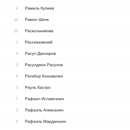
Рамиль Кулиев
4
Рамон Шенк
10
Раскольникова
25
Рассказовский
3
Расул Данчаров
4
Расулджон Расулов
3
Ратибор Коновалюк
6
Рауль Кастро
3
Рафаил Исламгазин
7
Рафаэль Алексанян
3
Рафаэль Марданшин
5