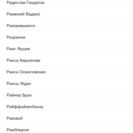
Радислав Гандапас
Раевский Вадим)
Разорившаяся
Разумное
Раис Яушев
Раиса Кирьянова
Раиса Осмоловские
Раисы Ждан
Райнер Брах
Райффайзенбанку
Раковой
Рамблером