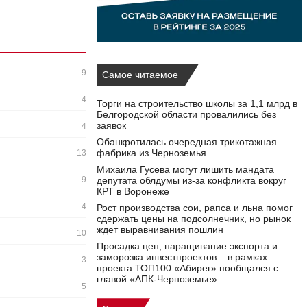
9
Самое читаемое
4
Торги на строительство школы за 1,1 млрд в
Белгородской области провалились без
заявок
4
Обанкротилась очередная трикотажная
фабрика из Черноземья
13
Михаила Гусева могут лишить мандата
9
депутата облдумы из‑за конфликта вокруг
КРТ в Воронеже
4
Рост производства сои, рапса и льна помог
сдержать цены на подсолнечник, но рынок
ждет выравнивания пошлин
10
Просадка цен, наращивание экспорта и
заморозка инвестпроектов – в рамках
3
проекта ТОП100 «Абирег» пообщался с
главой «АПК-Черноземье»
5