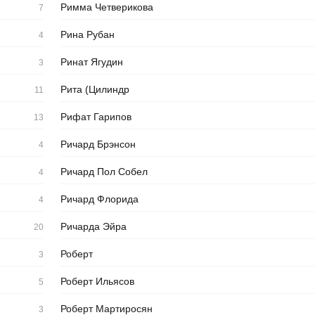
Римма Четверикова
7
Рина Рубан
4
Ринат Ягудин
3
Рита (Цилиндр
11
Рифат Гарипов
13
Ричард Брэнсон
4
Ричард Пол Собел
4
Ричард Флорида
4
Ричарда Эйра
20
Роберт
3
Роберт Ильясов
5
Роберт Мартиросян
3