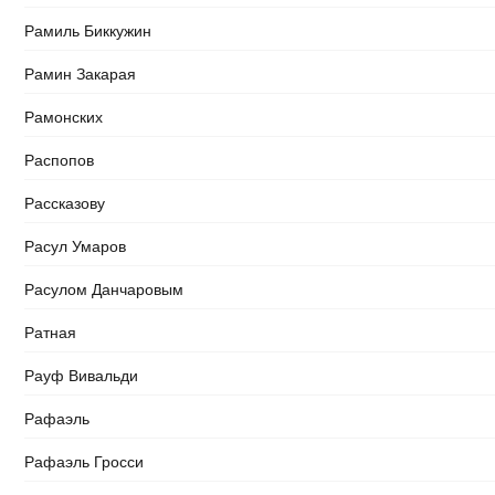
Рамиль Биккужин
Рамин Закарая
Рамонских
Распопов
Рассказову
Расул Умаров
Расулом Данчаровым
Ратная
Рауф Вивальди
Рафаэль
Рафаэль Гросси