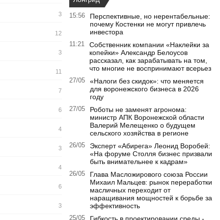
3
15:56
Перспективные, но нерентабельные:
почему Костенки не могут привлечь
инвестора
12
11:21
Собственник компании «Наклейки за
копейки» Александр Белоусов
3
рассказал, как зарабатывать на том,
что многие не воспринимают всерьез
11
27/05
«Налоги без скидок»: что меняется
для воронежского бизнеса в 2026
7
году
27/05
Роботы не заменят агронома:
6
министр АПК Воронежской области
Валерий Мелещенко о будущем
4
сельского хозяйства в регионе
26/05
Эксперт «Абирега» Леонид Воробей:
3
«На форуме Столля бизнес призвали
быть внимательнее к кадрам»
4
26/05
Глава Масложирового союза России
Михаил Мальцев: рынок переработки
6
масличных переходит от
наращивания мощностей к борьбе за
эффективность
3
25/05
Гибкость в проектировании среды -