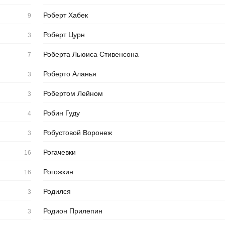
Роберт Хабек
9
Роберт Цурн
3
Роберта Льюиса Стивенсона
7
Роберто Аланья
3
Робертом Лейном
3
Робин Гуду
4
Робустовой Воронеж
3
Рогачевки
16
Рогожкин
16
Родился
3
Родион Прилепин
3