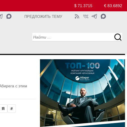
$ 71.3715
€ 83.6892
ПРЕДЛОЖИТЬ ТЕМУ
Абирега с этим
Я
#