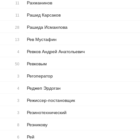
Рахманинов
11
Рашид Карсаков
11
Рашида Исмаилова
28
Рев Мустафин
13
Ревков Андрей Анатольевич
4
Ревковым
50
Регоператор
3
Реджеп Эрдоган
4
Режиссер-постановщик
3
Резинотехнический
3
Резникову
8
Рей
6