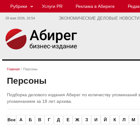
Рубрики
Услуги PR
Реклама в Абиреге
Редак
28 мая 2026,
20:54
ЭКОНОМИЧЕСКИЕ ДЕЛОВЫЕ НОВОСТИ
Главная
/
Персоны
Персоны
Подборка делового издания Абирег по количеству упоминаний 
упоминанием за 18 лет архива.
Все
А
Б
В
Г
Д
Е
Ж
З
И
Й
К
Л
М