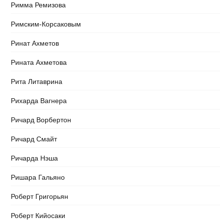
Римма Ремизова
Римским-Корсаковым
Ринат Ахметов
Рината Ахметова
Рита Литаврина
Рихарда Вагнера
Ричард Ворбертон
Ричард Смайт
Ричарда Нэша
Ришара Гальяно
Роберт Григорьян
Роберт Кийосаки