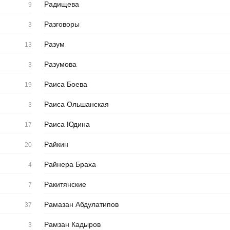
Радищева
9
Разговоры
3
Разум
13
Разумова
3
Раиса Боева
19
Раиса Ольшанская
3
Раиса Юдина
17
Райкин
20
Райнера Браха
4
Ракитянские
7
Рамазан Абдулатипов
37
Рамзан Кадыров
3