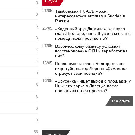
Слухи
5
26/05
Тамбовская ГК АСБ может
3
интересоваться активами Sucden в
России
6
26/05
«Кадровый круг Дюмина»: как врио
главы Белгородчины Шуваев связан с
3
помощником президента?
26/05
Воронежскому бизнесу усложнят
4
восстановление ОКН и заработок на
них?
4
15/05
После смены главы Белгородчины
вице-губернатор Лоренц «бумажно»
страхует свои позиции?
3
13/05
«Брусника» ищет выход с площадки у
6
Нижнего парка в Липецке после
провалившегося проекта?
3
все слухи
6
3
55
Лонгрид