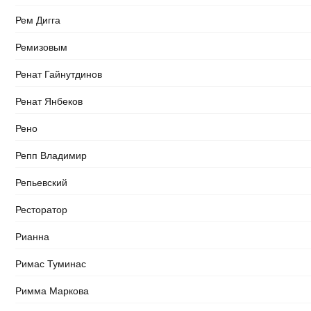
Рем Дигга
Ремизовым
Ренат Гайнутдинов
Ренат Янбеков
Рено
Репп Владимир
Репьевский
Ресторатор
Рианна
Римас Туминас
Римма Маркова