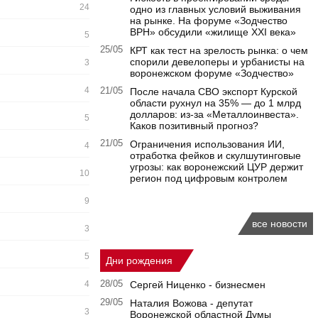
24
одно из главных условий выживания
на рынке. На форуме «Зодчество
ВРН» обсудили «жилище XXI века»
5
25/05
КРТ как тест на зрелость рынка: о чем
спорили девелоперы и урбанисты на
3
воронежском форуме «Зодчество»
4
21/05
После начала СВО экспорт Курской
области рухнул на 35% — до 1 млрд
долларов: из-за «Металлоинвеста».
5
Каков позитивный прогноз?
21/05
Ограничения использования ИИ,
4
отработка фейков и скулшутинговые
угрозы: как воронежский ЦУР держит
10
регион под цифровым контролем
9
все новости
3
5
Дни рождения
4
28/05
Сергей Ниценко - бизнесмен
29/05
Наталия Вожова - депутат
3
Воронежской областной Думы