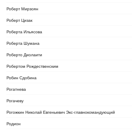
Роберт Мирзоян
Роберт Цизак
Роберта Ильясова
Роберта Шумана
Роберто Диолаити
Робертом Рождественским
Робин Сдобина
Рогатнева
Рогачеву
Рогожкин Николай Евгеньевич Экс-главнокомандующий
Родион