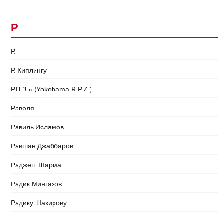
Р
Р.
Р. Киплингу
Р.П.З.» (Yokohama R.P.Z.)
Равеля
Равиль Ислямов
Равшан Джаббаров
Раджеш Шарма
Радик Мингазов
Радику Шакирову