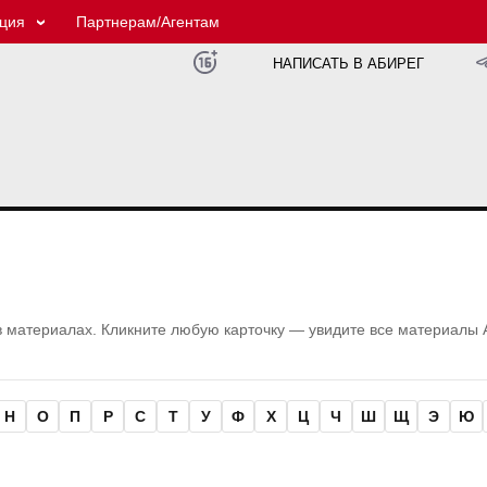
ция
Партнерам/Агентам
НАПИСАТЬ В АБИРЕГ
в материалах. Кликните любую карточку — увидите все материалы 
Н
О
П
Р
С
Т
У
Ф
Х
Ц
Ч
Ш
Щ
Э
Ю