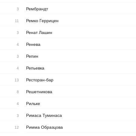
Рембрандт
3
Ремко Геррицен
11
Ренат Лашин
3
Ренева
4
Репин
3
Репьевка
4
Ресторан-бар
13
Решетникова
8
Рильке
4
Римаса Туминаса
3
Римма Образцова
12