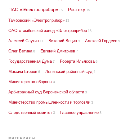
ПАО «Электроприбор»
Ростеху
15
15
Тамбовский «Электроприбор»
13
ОАО «Тамбовский завод «Электроприбор
13
Алексей Слугин
Виталий Вецин
Алексей Гордеев
11
9
9
Олег Бетина
Евгений Дмитриев
8
7
Государственная Дума
Роберта Ильясова
7
6
Максим Егоров
Ленинский районный суд
6
4
Министерство обороны
4
Арбитражный суд Воронежской области
3
Министерство промышленности и торговли
3
Следственный комитет
Главное управление
3
3
МАТЕРИАЛЫ