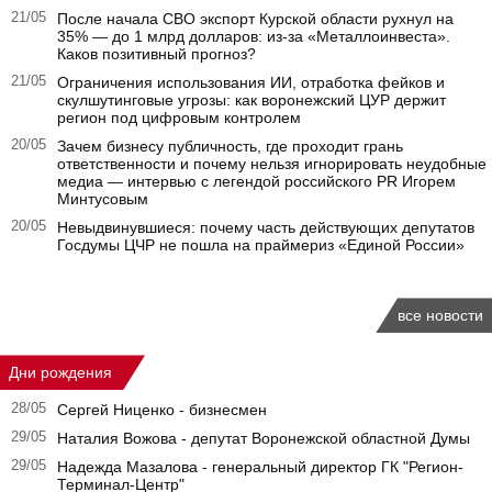
21/05
После начала СВО экспорт Курской области рухнул на
35% — до 1 млрд долларов: из-за «Металлоинвеста».
Каков позитивный прогноз?
21/05
Ограничения использования ИИ, отработка фейков и
скулшутинговые угрозы: как воронежский ЦУР держит
регион под цифровым контролем
20/05
Зачем бизнесу публичность, где проходит грань
ответственности и почему нельзя игнорировать неудобные
медиа — интервью с легендой российского PR Игорем
Минтусовым
20/05
Невыдвинувшиеся: почему часть действующих депутатов
Госдумы ЦЧР не пошла на праймериз «Единой России»
все новости
Дни рождения
28/05
Сергей Ниценко - бизнесмен
29/05
Наталия Вожова - депутат Воронежской областной Думы
29/05
Надежда Мазалова - генеральный директор ГК "Регион-
Терминал-Центр"