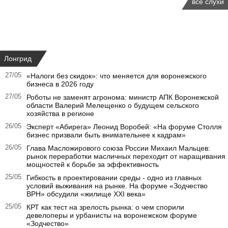
все слухи
Лонгрид
27/05
«Налоги без скидок»: что меняется для воронежского
бизнеса в 2026 году
27/05
Роботы не заменят агронома: министр АПК Воронежской
области Валерий Мелещенко о будущем сельского
хозяйства в регионе
26/05
Эксперт «Абирега» Леонид Воробей: «На форуме Столля
бизнес призвали быть внимательнее к кадрам»
26/05
Глава Масложирового союза России Михаил Мальцев:
рынок переработки масличных переходит от наращивания
мощностей к борьбе за эффективность
25/05
Гибкость в проектировании среды - одно из главных
условий выживания на рынке. На форуме «Зодчество
ВРН» обсудили «жилище XXI века»
25/05
КРТ как тест на зрелость рынка: о чем спорили
девелоперы и урбанисты на воронежском форуме
«Зодчество»