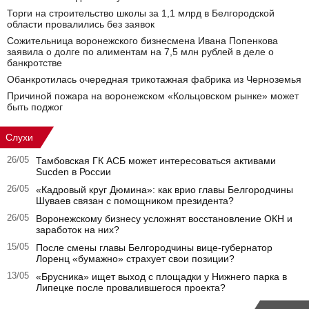
Торги на строительство школы за 1,1 млрд в Белгородской
области провалились без заявок
Сожительница воронежского бизнесмена Ивана Попенкова
заявила о долге по алиментам на 7,5 млн рублей в деле о
банкротстве
Обанкротилась очередная трикотажная фабрика из Черноземья
Причиной пожара на воронежском «Кольцовском рынке» может
быть поджог
Слухи
26/05
Тамбовская ГК АСБ может интересоваться активами
Sucden в России
26/05
«Кадровый круг Дюмина»: как врио главы Белгородчины
Шуваев связан с помощником президента?
26/05
Воронежскому бизнесу усложнят восстановление ОКН и
заработок на них?
15/05
После смены главы Белгородчины вице-губернатор
Лоренц «бумажно» страхует свои позиции?
13/05
«Брусника» ищет выход с площадки у Нижнего парка в
Липецке после провалившегося проекта?