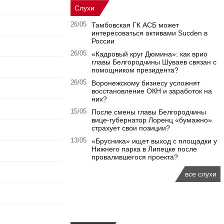
Слухи
26/05
Тамбовская ГК АСБ может
интересоваться активами Sucden в
России
26/05
«Кадровый круг Дюмина»: как врио
главы Белгородчины Шуваев связан с
помощником президента?
26/05
Воронежскому бизнесу усложнят
восстановление ОКН и заработок на
них?
15/05
После смены главы Белгородчины
вице-губернатор Лоренц «бумажно»
страхует свои позиции?
13/05
«Брусника» ищет выход с площадки у
Нижнего парка в Липецке после
провалившегося проекта?
все слухи