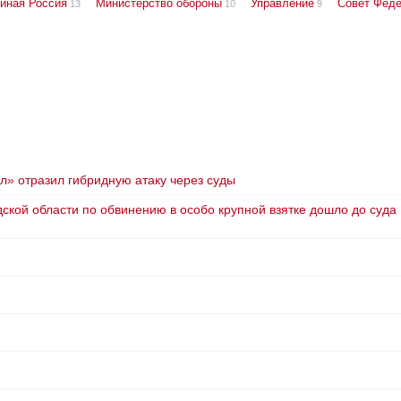
иная Россия
Министерство обороны
Управление
Совет Фед
13
10
9
л» отразил гибридную атаку через суды
кой области по обвинению в особо крупной взятке дошло до суда