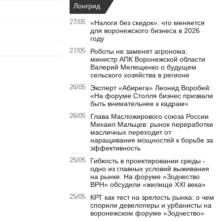
Лонгрид
27/05
«Налоги без скидок»: что меняется
для воронежского бизнеса в 2026
году
27/05
Роботы не заменят агронома:
министр АПК Воронежской области
Валерий Мелещенко о будущем
сельского хозяйства в регионе
26/05
Эксперт «Абирега» Леонид Воробей:
«На форуме Столля бизнес призвали
быть внимательнее к кадрам»
26/05
Глава Масложирового союза России
Михаил Мальцев: рынок переработки
масличных переходит от
наращивания мощностей к борьбе за
эффективность
25/05
Гибкость в проектировании среды -
одно из главных условий выживания
на рынке. На форуме «Зодчество
ВРН» обсудили «жилище XXI века»
25/05
КРТ как тест на зрелость рынка: о чем
спорили девелоперы и урбанисты на
воронежском форуме «Зодчество»