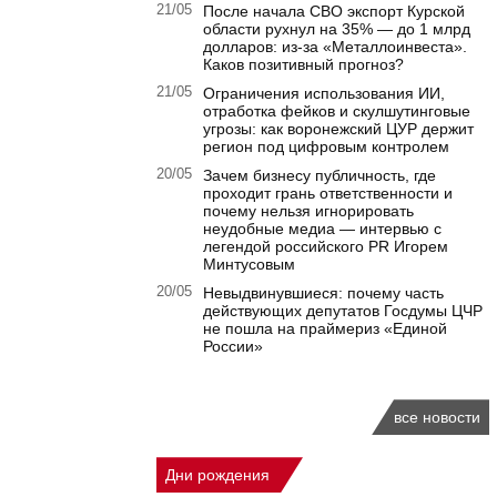
21/05
После начала СВО экспорт Курской
области рухнул на 35% — до 1 млрд
долларов: из-за «Металлоинвеста».
Каков позитивный прогноз?
21/05
Ограничения использования ИИ,
отработка фейков и скулшутинговые
угрозы: как воронежский ЦУР держит
регион под цифровым контролем
20/05
Зачем бизнесу публичность, где
проходит грань ответственности и
почему нельзя игнорировать
неудобные медиа — интервью с
легендой российского PR Игорем
Минтусовым
20/05
Невыдвинувшиеся: почему часть
действующих депутатов Госдумы ЦЧР
не пошла на праймериз «Единой
России»
все новости
Дни рождения