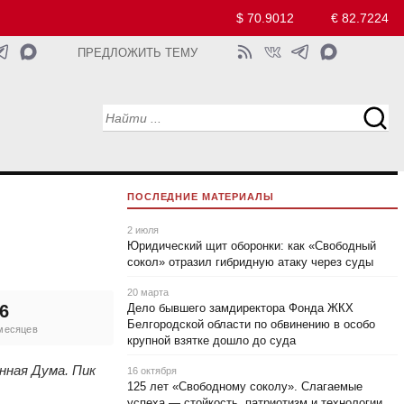
$ 70.9012
€ 82.7224
ПРЕДЛОЖИТЬ ТЕМУ
ПОСЛЕДНИЕ МАТЕРИАЛЫ
2 июля
Юридический щит оборонки: как «Свободный
сокол» отразил гибридную атаку через суды
20 марта
6
Дело бывшего замдиректора Фонда ЖКХ
Белгородской области по обвинению в особо
 месяцев
крупной взятке дошло до суда
нная Дума. Пик
16 октября
125 лет «Свободному соколу». Слагаемые
успеха — стойкость, патриотизм и технологии