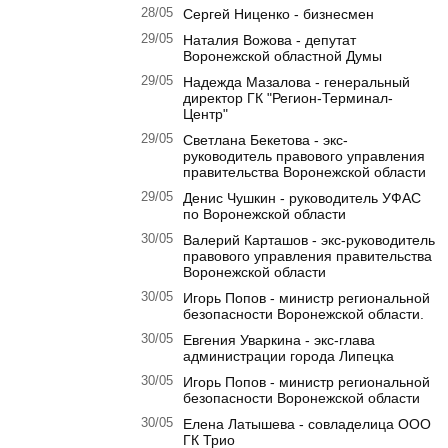
28/05
Сергей Ниценко - бизнесмен
29/05
Наталия Вожова - депутат
Воронежской областной Думы
29/05
Надежда Мазалова - генеральный
директор ГК "Регион-Терминал-
Центр"
29/05
Светлана Бекетова - экс-
руководитель правового управления
правительства Воронежской области
29/05
Денис Чушкин - руководитель УФАС
по Воронежской области
30/05
Валерий Карташов - экс-руководитель
правового управления правительства
Воронежской области
30/05
Игорь Попов - министр региональной
безопасности Воронежской области.
30/05
Евгения Уваркина - экс-глава
администрации города Липецка
30/05
Игорь Попов - министр региональной
безопасности Воронежской области
30/05
Елена Латышева - совладелица ООО
ГК Трио