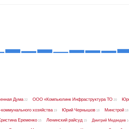
венная Дума
ООО «Компьюлинк Инфраструктура ТО
Юр
22
20
коммунального хозяйства
Юрий Чернышов
Минстрой
19
18
18
Кристина Еременко
Ленинский райсуд
Дмитрий Медведев
15
15
1