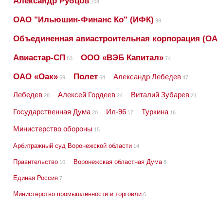
Александр Рубцов
104
ОАО "Ильюшин-Финанс Ко" (ИФК)
99
Объединенная авиастроительная корпорация (ОА
Авиастар-СП
ООО «ВЭБ Капитал»
83
74
ОАО «Оак»
Полет
Александр Лебедев
69
64
47
Лебедев
Алексей Гордеев
Виталий Зубарев
28
24
21
Государственная Дума
Ил-96
Туркина
20
17
16
Министерство обороны
15
Арбитражный суд Воронежской области
14
Правительство
Воронежская областная Дума
10
8
Единая Россия
7
Министерство промышленности и торговли
6