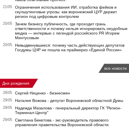
21/05
Ограничения использования ИИ, отработка фейков и
скулшутинговые угрозы: как воронежский ЦУР держит
регион под цифровым контролем
20/05
Зачем бизнесу публичность, где проходит грань
ответственности и почему нельзя игнорировать неудобные
медиа — интервью с легендой российского PR Игорем
Минтусовым
20/05
Невыдвинувшиеся: почему часть действующих депутатов
Госдумы ЦЧР не пошла на праймериз «Единой России»
все новости
Дни рождения
28/05
Сергей Ниценко - бизнесмен
29/05
Наталия Вожова - депутат Воронежской областной Думы
29/05
Надежда Мазалова - генеральный директор ГК "Регион-
Терминал-Центр"
29/05
Светлана Бекетова - экс-руководитель правового
управления правительства Воронежской области