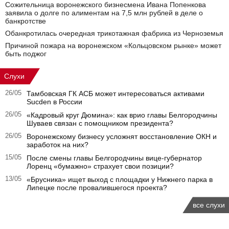
Сожительница воронежского бизнесмена Ивана Попенкова
заявила о долге по алиментам на 7,5 млн рублей в деле о
банкротстве
Обанкротилась очередная трикотажная фабрика из Черноземья
Причиной пожара на воронежском «Кольцовском рынке» может
быть поджог
Слухи
26/05
Тамбовская ГК АСБ может интересоваться активами
Sucden в России
26/05
«Кадровый круг Дюмина»: как врио главы Белгородчины
Шуваев связан с помощником президента?
26/05
Воронежскому бизнесу усложнят восстановление ОКН и
заработок на них?
15/05
После смены главы Белгородчины вице-губернатор
Лоренц «бумажно» страхует свои позиции?
13/05
«Брусника» ищет выход с площадки у Нижнего парка в
Липецке после провалившегося проекта?
все слухи