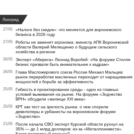
Лонгрид
27/05
«Налоги без скидок»: что меняется для воронежского
бизнеса в 2026 году
27/05
Роботы не заменят агронома: министр АПК Воронежской
области Валерий Мелещенко о будущем сельского
хозяйства в регионе
26/05
Эксперт «Абирега» Леонид Воробей: «На форуме Столля
бизнес призвали быть внимательнее к кадрам»
26/05
Глава Масложирового союза России Михаил Мальцев:
рынок переработки масличных переходит от наращивания
мощностей к борьбе за эффективность
25/05
Гибкость в проектировании среды - одно из главных
условий выживания на рынке. На форуме «Зодчество
ВРН» обсудили «жилище XXI века»
25/05
КРТ как тест на зрелость рынка: о чем спорили
девелоперы и урбанисты на воронежском форуме
«Зодчество»
21/05
После начала СВО экспорт Курской области рухнул на
35% — до 1 млрд долларов: из-за «Металлоинвеста».
Каков позитивный прогноз?