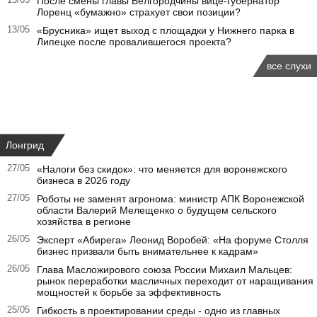
15/05
После смены главы Белгородчины вице-губернатор
Лоренц «бумажно» страхует свои позиции?
13/05
«Брусника» ищет выход с площадки у Нижнего парка в
Липецке после провалившегося проекта?
все слухи
Лонгрид
27/05
«Налоги без скидок»: что меняется для воронежского
бизнеса в 2026 году
27/05
Роботы не заменят агронома: министр АПК Воронежской
области Валерий Мелещенко о будущем сельского
хозяйства в регионе
26/05
Эксперт «Абирега» Леонид Воробей: «На форуме Столля
бизнес призвали быть внимательнее к кадрам»
26/05
Глава Масложирового союза России Михаил Мальцев:
рынок переработки масличных переходит от наращивания
мощностей к борьбе за эффективность
25/05
Гибкость в проектировании среды - одно из главных