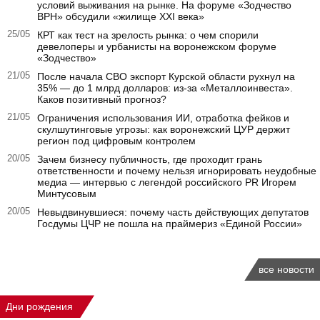
условий выживания на рынке. На форуме «Зодчество
ВРН» обсудили «жилище XXI века»
25/05
КРТ как тест на зрелость рынка: о чем спорили
девелоперы и урбанисты на воронежском форуме
«Зодчество»
21/05
После начала СВО экспорт Курской области рухнул на
35% — до 1 млрд долларов: из-за «Металлоинвеста».
Каков позитивный прогноз?
21/05
Ограничения использования ИИ, отработка фейков и
скулшутинговые угрозы: как воронежский ЦУР держит
регион под цифровым контролем
20/05
Зачем бизнесу публичность, где проходит грань
ответственности и почему нельзя игнорировать неудобные
медиа — интервью с легендой российского PR Игорем
Минтусовым
20/05
Невыдвинувшиеся: почему часть действующих депутатов
Госдумы ЦЧР не пошла на праймериз «Единой России»
все новости
Дни рождения