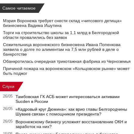
Самое читаемое
Мэрия Воронежа требует снести склад «чипсового детища»
бизнесмена Вадима Ишутина
Торги на строительство школы за 1,1 млрд в Белгородской
области провалились без заявок
Сожительница воронежского бизнесмена Ивана Попенкова
заявила о долге по алиментам на 7,5 млн рублей в деле о
банкротстве
Обанкротилась очередная трикотажная фабрика из Черноземья
Причиной пожара на воронежском «Кольцовском рынке» может
быть поджог
Слухи
26/05
Тамбовская ГК АСБ может интересоваться активами
Sucden в России
26/05
«Кадровый круг Дюмина»: как врио главы Белгородчины
Шуваев связан с помощником президента?
26/05
Воронежскому бизнесу усложнят восстановление ОКН и
заработок на них?