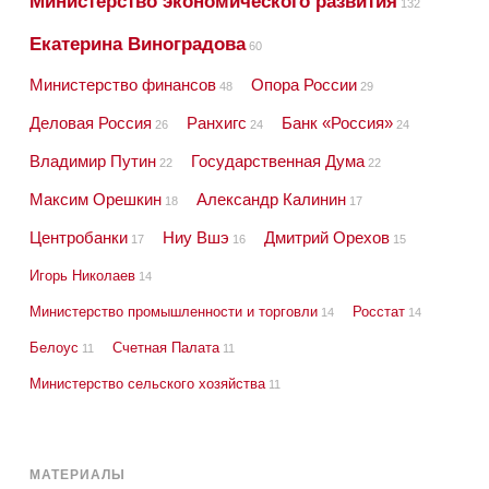
Министерство экономического развития
132
Екатерина Виноградова
60
Министерство финансов
Опора России
48
29
Деловая Россия
Ранхигс
Банк «Россия»
26
24
24
Владимир Путин
Государственная Дума
22
22
Максим Орешкин
Александр Калинин
18
17
Центробанки
Ниу Вшэ
Дмитрий Орехов
17
16
15
Игорь Николаев
14
Министерство промышленности и торговли
Росстат
14
14
Белоус
Счетная Палата
11
11
Министерство сельского хозяйства
11
МАТЕРИАЛЫ