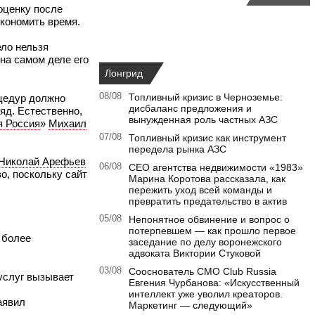
оценку после
экономить время.
ело нельзя
 на самом деле его
Лонгрид
08/08
Топливный кризис в Черноземье:
оцедур должно
дисбаланс предложения и
яд. Естественно,
вынужденная роль частных АЗС
я Россия
»
Михаил
07/08
Топливный кризис как инструмент
передела рынка АЗС
Николай Арефьев
06/08
CEO агентства недвижимости «1983»
о, поскольку сайт
Марина Коротова рассказала, как
пережить уход всей команды и
превратить предательство в актив
05/08
Непонятное обвинение и вопрос о
потерпевшем — как прошло первое
 более
заседание по делу воронежского
адвоката Виктории Стуковой
03/08
Сооснователь CMO Club Russia
услуг вызывает
Евгения Чурбанова: «Искусственный
интеллект уже уволил креаторов.
аявил
Маркетинг — следующий»