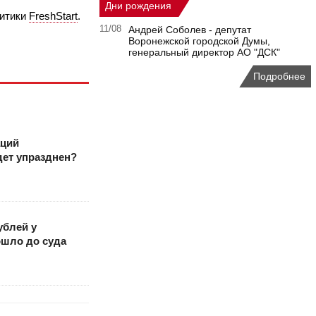
Дни рождения
литики
FreshStart
.
11/08
Андрей Соболев - депутат
Воронежской городской Думы,
генеральный директор АО "ДСК"
Подробнее
аций
дет упразднен?
ублей у
шло до суда