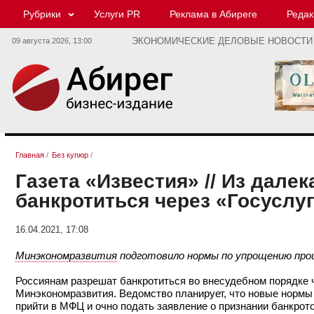
Рубрики
Услуги PR
Реклама в Абиреге
Редак
09 августа 2026,
13:00
ЭКОНОМИЧЕСКИЕ ДЕЛОВЫЕ НОВОСТИ
Главная
/
Без купюр
/
Газета «Известия» // Из дале
банкротиться через «Госуслу
16.04.2021, 17:08
Минэкономразвития
подготовило нормы по упрощению про
Россиянам разрешат банкротиться во внесудебном порядке 
Минэкономразвития. Ведомство планирует, что новые нормы в
прийти в МФЦ и очно подать заявление о признании банкрото