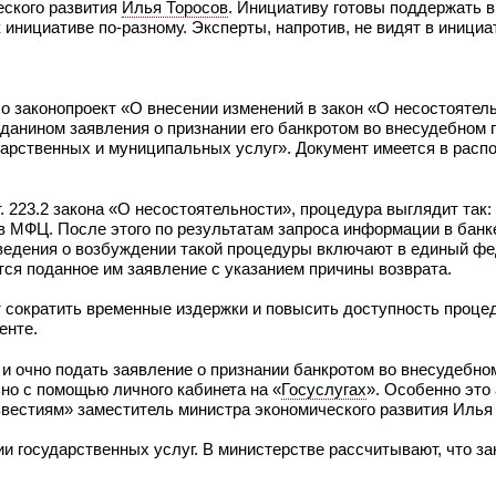
еского развития
Илья Торосов
. Инициативу готовы поддержать в
к инициативе по-разному. Эксперты, напротив, не видят в инициа
о законопроект «О внесении изменений в закон «О несостоятел
жданином заявления о признании его банкротом во внесудебном 
дарственных и муниципальных услуг». Документ имеется в расп
т. 223.2 закона «О несостоятельности», процедура выглядит так:
в МФЦ. После этого по результатам запроса информации в банк
сведения о возбуждении такой процедуры включают в единый ф
тся поданное им заявление с указанием причины возврата.
т сократить временные издержки и повысить доступность проце
енте.
 очно подать заявление о признании банкротом во внесудебном
но с помощью личного кабинета на «
Госуслугах
». Особенно это
звестиям» заместитель министра экономического развития Илья
и государственных услуг. В министерстве рассчитывают, что за