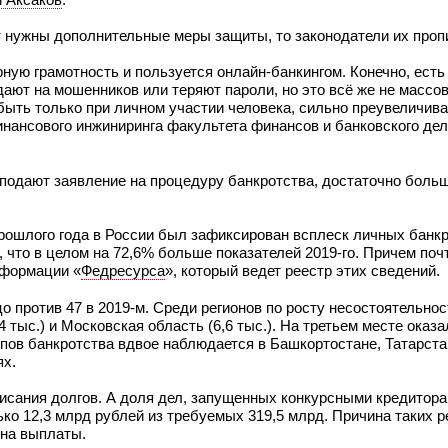
 нужны дополнительные меры защиты, то законодатели их проп
ую грамотность и пользуется онлайн-банкингом. Конечно, есть 
ают на мошенников или теряют пароли, но это всё же не массов
 быть только при личном участии человека, сильно преувеличива
нансового инжиниринга факультета финансов и банковского де
е подают заявление на процедуру банкротства, достаточно боль
прошлого года в России был зафиксирован всплеск личных банк
 что в целом на 72,6% больше показателей 2019-го. Причем поч
нформации «
Федресурса
», который ведет реестр этих сведений.
 против 47 в 2019-м. Среди регионов по росту несостоятельнос
ыс.) и Московская область (6,6 тыс.). На третьем месте оказа
емпов банкротства вдвое наблюдается в Башкортостане, Татарста
ях.
исания долгов. А доля дел, запущенных конкурсными кредитора
ко 12,3 млрд рублей из требуемых 319,5 млрд. Причина таких р
 на выплаты.