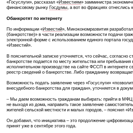
«Госуслуги», рассказал «
Известиям
» замминистра экономич
финансовому рынку
Госдумы
, а вот во фракциях отнеслись 
Обанкротят по интернету
По информации «
Известий
», Минэкономразвития разработал
(банкротстве)» в части реализации возможности подачи гра
электронной форме с использованием единого портала госу
«Известий».
В пояснительной записке уточняется, что сейчас, согласно с
банкротстве подается по месту жительства или пребывания 
исполнительном производстве на сайте ФССП в интернете 
реестр сведений о банкротстве. Либо гражданину возвращае
Возможность подать заявление через «Госуслуги» «позволи
внесудебного банкротства для граждан», уточняется в докум
– Мы даем возможность гражданам выбирать: прийти в МФЦ и
не выходя из дома, направить такое заявление самостоятель
жителей сельской местности и малых городов, – пояснил «И
Он добавил, что инициатива – это продолжение цифровизаци
принят уже в сентябре этого года.