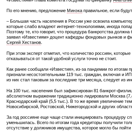
По его мнению, предложение
Минэка
правильное, если будут
– Большая часть населения в России уже освоила компьютерн
которые слабо владеют интернет-технологиями, иногда попад
Поэтому те, кто говорит, что процедура банкротства должна
заявил «Известиям» доцент кафедры фондовых рынков и фи
Сергей Хестанов
.
При этом эксперт отметил, что количество россиян, которы
отказываться от такой удобной услуги точно не стоит.
Как ранее сообщали «Известия», из-за пандемии по итогам 
признали несостоятельными 119 тыс. граждан, включая и ИП,
из них стал таковым за последние три месяца, следует из и
На 100 тыс. населения был зафиксирован 81 банкрот-физлицо
абсолютном выражении традиционно лидировали Москва (7,4 т
Краснодарский край (5,5 тыс.). В то же время увеличение т
Новосибирской, Ростовской, Нижегородской и других област
За год россияне еще чаще стали инициировать процедуру сп
уменьшилась. Всего по итогам года кредиторы получили толь
отсутствие у должников имущества, которое могло бы пойти