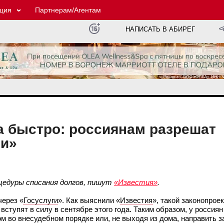
ция
Партнерам/Агентам
НАПИСАТЬ В АБИРЕГ
ка быстро: россиянам разрешат
ги»
цедуры списания долгов, пишут
«Известия»
.
через «
Госуслуги
». Как выяснили «
Известия
», такой законопрое
ступят в силу в сентябре этого года. Таким образом, у россиян
м во внесудебном порядке или, не выходя из дома, направить з