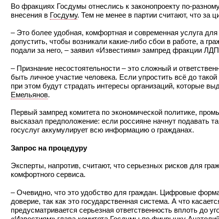
Во фракциях Госдумы отнеслись к законопроекту по-разному
внесения в
Госдуму
. Тем не менее в партии считают, что за
– Это более удобная, комфортная и современная услуга для
допустить, чтобы возникали какие-либо сбои в работе, а гра
подали за него, – заявил «Известиям» зампред фракции ЛД
– Признание несостоятельности – это сложный и ответствен
быть личное участие человека. Если упростить всё до такой 
при этом будут страдать интересы организаций, которые вы
Емельянов
.
Первый зампред комитета по экономической политике, про
высказал предположение: если россияне начнут подавать так
госуслуг аккумулирует всю информацию о гражданах.
Запрос на процедуру
Эксперты, напротив, считают, что серьезных рисков для граж
комфортного сервиса.
– Очевидно, что это удобство для граждан. Цифровые форма
доверие, так как это государственная система. А что касает
предусматривается серьезная ответственность вплоть до уг
«Известиям» глава комитета Госдумы по финрынку
Анатолий