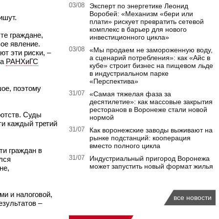
03/08
Эксперт по энергетике Леонид
Воробей: «Механизм «бери или
ишут.
плати» рискует превратить сетевой
комплекс в барьер для нового
те граждане,
инвестиционного цикла»
ое явление.
03/08
«Мы продаем не замороженную воду,
ют эти риски, –
а сценарий потребления»: как «Айс в
ла
РАНХиГС
кубе» строит бизнес на пищевом льде
в индустриальном парке
«Перспектива»
шое, поэтому
31/07
«Самая тяжелая фаза за
десятилетие»: как массовые закрытия
ресторанов в Воронеже стали новой
ротств. Суды
нормой
ти каждый третий
31/07
Как воронежские заводы выживают на
рынке подстанций: кооперация
вместо полного цикла
ти граждан в
31/07
Индустриальный пригород Воронежа
лся
может запустить новый формат жилья
не,
ми и налоговой,
все новости
езультатов –