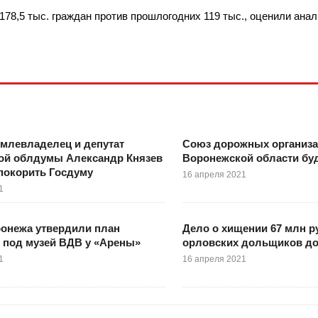
178,5 тыс. граждан против прошлогодних 119 тыс., оценили ана
млевладелец и депутат
Союз дорожных организ
ой облдумы Александр Князев
Воронежской области бу
покорить Госдуму
16 апреля 2021
1
онежа утвердили план
Дело о хищении 67 млн р
 под музей ВДВ у «Арены»
орловских дольщиков до
1
16 апреля 2021