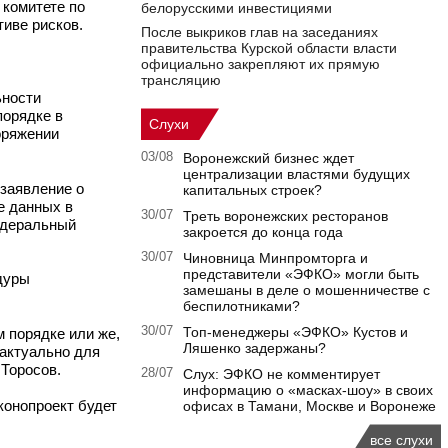
 комитете по
белорусскими инвестициями
тиве рисков.
После выкриков глав на заседаниях
правительства Курской области власти
официально закрепляют их прямую
трансляцию
ьности
порядке в
Слухи
оряжении
03/08
Воронежский бизнес ждет
централизации властями будущих
 заявление о
капитальных строек?
е данных в
30/07
Треть воронежских ресторанов
едеральный
закроется до конца года
30/07
Чиновница Минпромторга и
представители «ЭФКО» могли быть
дуры
замешаны в деле о мошенничестве с
беспилотниками?
30/07
Топ-менеджеры «ЭФКО» Кустов и
 порядке или же,
Ляшенко задержаны?
 актуально для
 Торосов.
28/07
Слух: ЭФКО не комментирует
информацию о «масках-шоу» в своих
конопроект будет
офисах в Тамани, Москве и Воронеже
все слухи