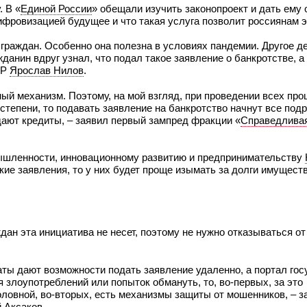
. В «
Единой России
» обещали изучить законопроект и дать ему 
 цифровизацией будущее и что такая услуга позволит россиянам 
 граждан. Особенно она полезна в условиях пандемии. Другое д
жданин вдруг узнал, что подал такое заявление о банкротстве, а
ПР
Ярослав Нилов
.
ный механизм. Поэтому, на мой взгляд, при проведении всех пр
степени, то подавать заявление на банкротство начнут все подр
дают кредиты, – заявил первый зампред фракции «
Справедлива
мышленности, инновационному развитию и предпринимательству
ие заявления, то у них будет проще изымать за долги имуществ
дан эта инициатива не несет, поэтому не нужно отказываться от
ты дают возможности подать заявление удаленно, а портал гос
ся злоупотреблений или попыток обмануть, то, во-первых, за это
оловной, во-вторых, есть механизмы защиты от мошенников, – з
 Аксаков
.