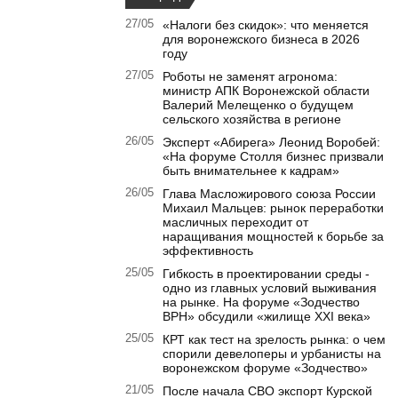
27/05
«Налоги без скидок»: что меняется
для воронежского бизнеса в 2026
году
27/05
Роботы не заменят агронома:
министр АПК Воронежской области
Валерий Мелещенко о будущем
сельского хозяйства в регионе
26/05
Эксперт «Абирега» Леонид Воробей:
«На форуме Столля бизнес призвали
быть внимательнее к кадрам»
26/05
Глава Масложирового союза России
Михаил Мальцев: рынок переработки
масличных переходит от
наращивания мощностей к борьбе за
эффективность
25/05
Гибкость в проектировании среды -
одно из главных условий выживания
на рынке. На форуме «Зодчество
ВРН» обсудили «жилище XXI века»
25/05
КРТ как тест на зрелость рынка: о чем
спорили девелоперы и урбанисты на
воронежском форуме «Зодчество»
21/05
После начала СВО экспорт Курской