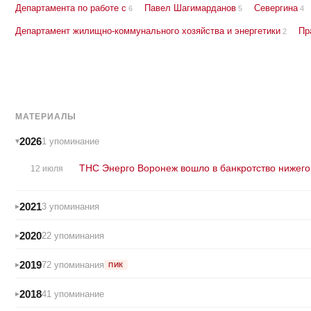
Департамента по работе с
Павел Шагимарданов
Севергина
6
5
4
Департамент жилищно-коммунального хозяйства и энергетики
Пр
2
МАТЕРИАЛЫ
2026
1 упоминание
ТНС Энерго Воронеж вошло в банкротство нижего
12 июля
2021
3 упоминания
2020
22 упоминания
2019
72 упоминания
ПИК
2018
41 упоминание