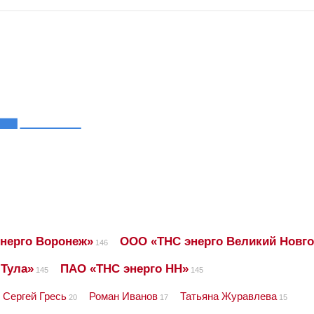
нерго Воронеж»
ООО «ТНС энерго Великий Новг
146
 Тула»
ПАО «ТНС энерго НН»
145
145
Сергей Гресь
Роман Иванов
Татьяна Журавлева
20
17
15