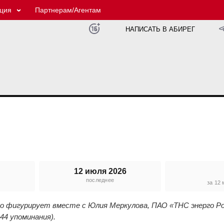
ция
Партнерам/Агентам
НАПИСАТЬ В АБИРЕГ
12 июля 2026
последнее
е
за 12
го фигурирует вместе с Юлия Меркулова, ПАО «ТНС энерго Р
44 упоминания).