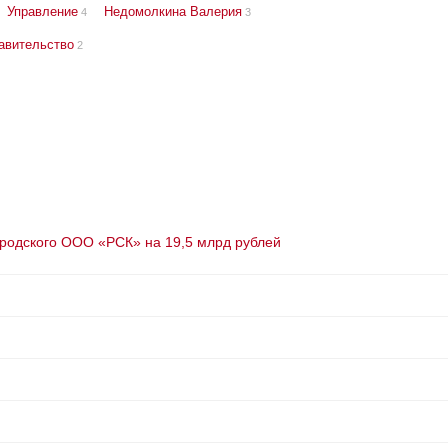
Управление
Недомолкина Валерия
4
3
авительство
2
родского ООО «РСК» на 19,5 млрд рублей