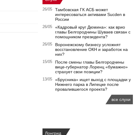
26/05
Тамбовская ГК АСБ может
интересоваться активами Sucden в
России
26/05
«Кадровый круг Дюмина»: как врио
главы Белгородчины Шуваев связан с
помощником президента?
26/05
Воронежскому бизнесу усложнят
восстановление ОКН и заработок на
них?
15/05
После смены главы Белгородчины
вице-губернатор Лоренц «бумажно»
страхует свои позиции?
13/05
«Брусника» ищет выход с площадки у
Нижнего парка в Липецке после
провалившегося проекта?
все слухи
Лонгрид