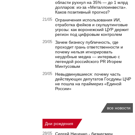
области рухнул на 35% — до 1 млрд
долларов: из-за «Металлоинвеста».
Каков позитивный прогноз?
21/05
Ограничения использования ИИ,
отработка фейков и скулшутинговые
угрозы: как воронежский ЦУР держит
регион под цифровым контролем
20/05
Зачем бизнесу публичность, где
проходит грань ответственности и
почему нельзя игнорировать
неудобные медиа — интервью с
легендой российского PR Игорем
Минтусовым
20/05
Невыдвинувшиеся: почему часть
действующих депутатов Госдумы ЦЧР
не пошла на праймериз «Единой
России»
все новости
Дни рождения
28/05
Сергей Ниценко - бизнесмен