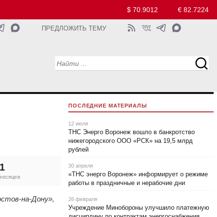
$ 70.9012
€ 82.7224
ПРЕДЛОЖИТЬ ТЕМУ
ПОСЛЕДНИЕ МАТЕРИАЛЫ
12 июля
ТНС Энерго Воронеж вошло в банкротство
нижегородского ООО «РСК» на 19,5 млрд
рублей
1
30 апреля
«ТНС энерго Воронеж» информирует о режиме
 месяцев
работы в праздничные и нерабочие дни
остов-на-Дону»,
26 февраля
Учреждение Минобороны улучшило платежную
дисциплину по контрактам энергоснабжения