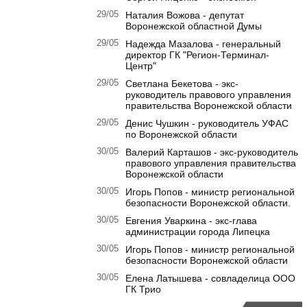
29/05
Наталия Вожова - депутат
Воронежской областной Думы
29/05
Надежда Мазалова - генеральный
директор ГК "Регион-Терминал-
Центр"
29/05
Светлана Бекетова - экс-
руководитель правового управления
правительства Воронежской области
29/05
Денис Чушкин - руководитель УФАС
по Воронежской области
30/05
Валерий Карташов - экс-руководитель
правового управления правительства
Воронежской области
30/05
Игорь Попов - министр региональной
безопасности Воронежской области.
30/05
Евгения Уваркина - экс-глава
администрации города Липецка
30/05
Игорь Попов - министр региональной
безопасности Воронежской области
30/05
Елена Латышева - совладелица ООО
ГК Трио