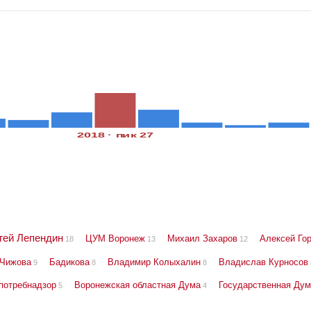
2018 · пик 27
гей Лепендин
ЦУМ Воронеж
Михаил Захаров
Алексей Го
18
13
12
 Чижова
Бадикова
Владимир Колыхалин
Владислав Курносов
9
8
8
потребнадзор
Воронежская областная Дума
Государственная Дум
5
4