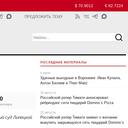
$ 70.9012
€ 82.7224
ПРЕДЛОЖИТЬ ТЕМУ
ПОСЛЕДНИЕ МАТЕРИАЛЫ
4 июля
Удачные выходные в Воронеже: Иван Купала,
Антон Беляев и Therr Maitz
30 августа
0
Российский рэпер Тимати анонсировал
ребрендинг сети пиццерий Domino`s Pizza
 месяцев
22 августа
ый суд Липецкой
Российский рэпер Тимати заявил о желании
выкупить закрывшуюся сеть пиццерий Domino`s