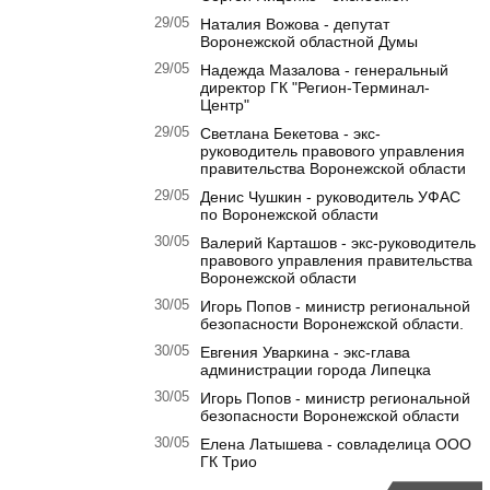
29/05
Наталия Вожова - депутат
Воронежской областной Думы
29/05
Надежда Мазалова - генеральный
директор ГК "Регион-Терминал-
Центр"
29/05
Светлана Бекетова - экс-
руководитель правового управления
правительства Воронежской области
29/05
Денис Чушкин - руководитель УФАС
по Воронежской области
30/05
Валерий Карташов - экс-руководитель
правового управления правительства
Воронежской области
30/05
Игорь Попов - министр региональной
безопасности Воронежской области.
30/05
Евгения Уваркина - экс-глава
администрации города Липецка
30/05
Игорь Попов - министр региональной
безопасности Воронежской области
30/05
Елена Латышева - совладелица ООО
ГК Трио