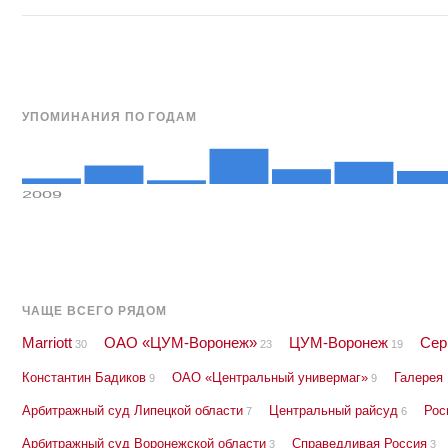
УПОМИНАНИЯ ПО ГОДАМ
2009
ЧАЩЕ ВСЕГО РЯДОМ
Marriott
ОАО «ЦУМ-Воронеж»
ЦУМ-Воронеж
Сер
30
23
19
Константин Бадиков
ОАО «Центральный универмаг»
Галерея
9
9
Арбитражный суд Липецкой области
Центральный райсуд
Рос
7
6
Арбитражный суд Воронежской области
Справедливая Россия
3
3