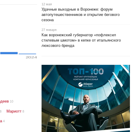
12 мая
Удачные выходные в Воронеже: форум
автопутешественников и открытие бегового
сезона
27 января
Как воронежский губернатор «пофлексил
стилевым шмотом» в кепке от итальянского
люксового бренда
2024
рдеев
10
Мариотт
8
8
а
4