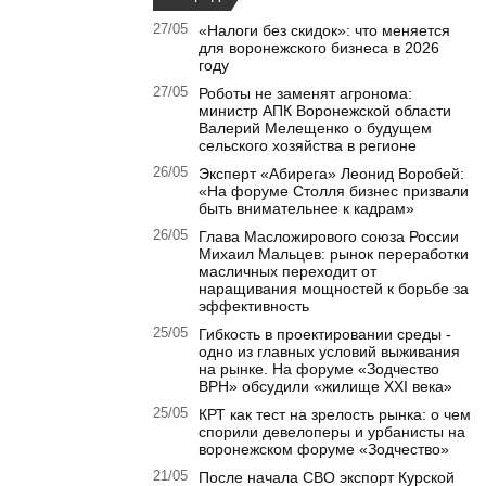
27/05
«Налоги без скидок»: что меняется
для воронежского бизнеса в 2026
году
27/05
Роботы не заменят агронома:
министр АПК Воронежской области
Валерий Мелещенко о будущем
сельского хозяйства в регионе
26/05
Эксперт «Абирега» Леонид Воробей:
«На форуме Столля бизнес призвали
быть внимательнее к кадрам»
26/05
Глава Масложирового союза России
Михаил Мальцев: рынок переработки
масличных переходит от
наращивания мощностей к борьбе за
эффективность
25/05
Гибкость в проектировании среды -
одно из главных условий выживания
на рынке. На форуме «Зодчество
ВРН» обсудили «жилище XXI века»
25/05
КРТ как тест на зрелость рынка: о чем
спорили девелоперы и урбанисты на
воронежском форуме «Зодчество»
21/05
После начала СВО экспорт Курской