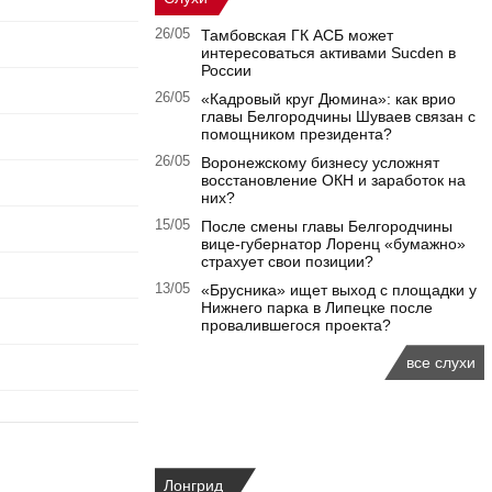
26/05
Тамбовская ГК АСБ может
интересоваться активами Sucden в
России
26/05
«Кадровый круг Дюмина»: как врио
главы Белгородчины Шуваев связан с
помощником президента?
26/05
Воронежскому бизнесу усложнят
восстановление ОКН и заработок на
них?
15/05
После смены главы Белгородчины
вице-губернатор Лоренц «бумажно»
страхует свои позиции?
13/05
«Брусника» ищет выход с площадки у
Нижнего парка в Липецке после
провалившегося проекта?
все слухи
Лонгрид