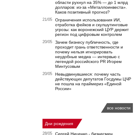
области рухнул на 35% — до 1 млрд
долларов: из-за «Металлоинвеста».
Каков позитивный прогноз?
21/05
Ограничения использования ИИ,
отработка фейков и скулшутинговые
угрозы: как воронежский ЦУР держит
регион под цифровым контролем
20/05
Зачем бизнесу публичность, где
проходит грань ответственности и
почему нельзя игнорировать
неудобные медиа — интервью с
легендой российского PR Игорем
Минтусовым
20/05
Невыдвинувшиеся: почему часть
действующих депутатов Госдумы ЦЧР
не пошла на праймериз «Единой
России»
все новости
Дни рождения
28/05
Сергей Ниценко - бизнесмен