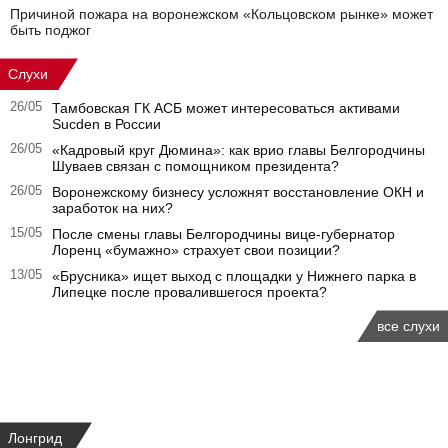
Причиной пожара на воронежском «Кольцовском рынке» может
быть поджог
Слухи
26/05
Тамбовская ГК АСБ может интересоваться активами
Sucden в России
26/05
«Кадровый круг Дюмина»: как врио главы Белгородчины
Шуваев связан с помощником президента?
26/05
Воронежскому бизнесу усложнят восстановление ОКН и
заработок на них?
15/05
После смены главы Белгородчины вице-губернатор
Лоренц «бумажно» страхует свои позиции?
13/05
«Брусника» ищет выход с площадки у Нижнего парка в
Липецке после провалившегося проекта?
все слухи
Лонгрид