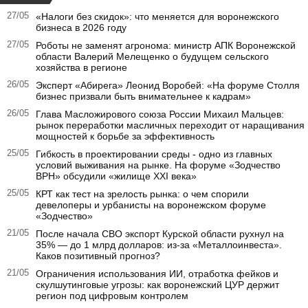
27/05
«Налоги без скидок»: что меняется для воронежского
бизнеса в 2026 году
27/05
Роботы не заменят агронома: министр АПК Воронежской
области Валерий Мелещенко о будущем сельского
хозяйства в регионе
26/05
Эксперт «Абирега» Леонид Воробей: «На форуме Столля
бизнес призвали быть внимательнее к кадрам»
26/05
Глава Масложирового союза России Михаил Мальцев:
рынок переработки масличных переходит от наращивания
мощностей к борьбе за эффективность
25/05
Гибкость в проектировании среды - одно из главных
условий выживания на рынке. На форуме «Зодчество
ВРН» обсудили «жилище XXI века»
25/05
КРТ как тест на зрелость рынка: о чем спорили
девелоперы и урбанисты на воронежском форуме
«Зодчество»
21/05
После начала СВО экспорт Курской области рухнул на
35% — до 1 млрд долларов: из-за «Металлоинвеста».
Каков позитивный прогноз?
21/05
Ограничения использования ИИ, отработка фейков и
скулшутинговые угрозы: как воронежский ЦУР держит
регион под цифровым контролем