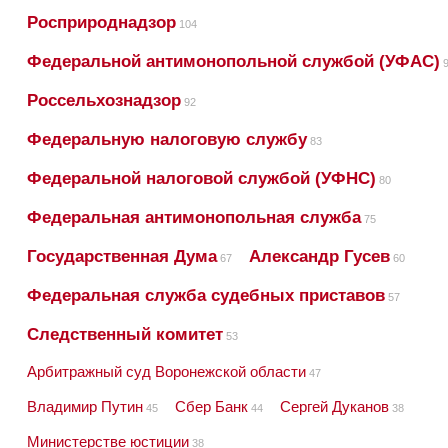
Росприроднадзор
104
Федеральной антимонопольной службой (УФАС)
9
Россельхознадзор
92
Федеральную налоговую службу
83
Федеральной налоговой службой (УФНС)
80
Федеральная антимонопольная служба
75
Государственная Дума
Александр Гусев
67
60
Федеральная служба судебных приставов
57
Следственный комитет
53
Арбитражный суд Воронежской области
47
Владимир Путин
Сбер Банк
Сергей Дуканов
45
44
38
Министерстве юстиции
38