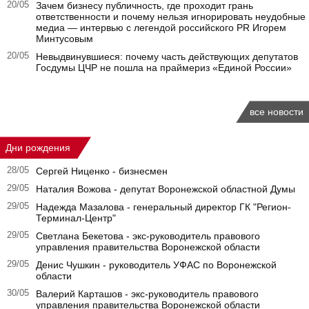
20/05
Зачем бизнесу публичность, где проходит грань
ответственности и почему нельзя игнорировать неудобные
медиа — интервью с легендой российского PR Игорем
Минтусовым
20/05
Невыдвинувшиеся: почему часть действующих депутатов
Госдумы ЦЧР не пошла на праймериз «Единой России»
все новости
Дни рождения
28/05
Сергей Ниценко - бизнесмен
29/05
Наталия Вожова - депутат Воронежской областной Думы
29/05
Надежда Мазалова - генеральный директор ГК "Регион-
Терминал-Центр"
29/05
Светлана Бекетова - экс-руководитель правового
управления правительства Воронежской области
29/05
Денис Чушкин - руководитель УФАС по Воронежской
области
30/05
Валерий Карташов - экс-руководитель правового
управления правительства Воронежской области