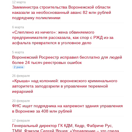
12 марта
Замминистра строительства Воронежской области
наказали за необоснованный аванс 82 млн рублей
подрядчику поликлиники
6 марта
«Слеплено из ничего»: жена обвиняемого
предпринимателя рассказала, как спор с РЖД из-за
асфальта превратился в уголовное дело
5 марта
Воронежский Росреестр исправил бесплатно для людей
более 24 тысяч реестровых ошибок
2 раза
26 февраля
«Крыша» над колонией: воронежского криминального
авторитета заподозрили в управлении тюремной
иерархией
20 февраля
ФНС ищет подрядчика на капремонт здания управления
в Воронеже за 408 млн рублей
17 февраля
Генеральный директор ГК КДМ, Кедр, Фабриче Рус,
ТММ, Фэмэли Сергей Ярцев: «Управление – это среда