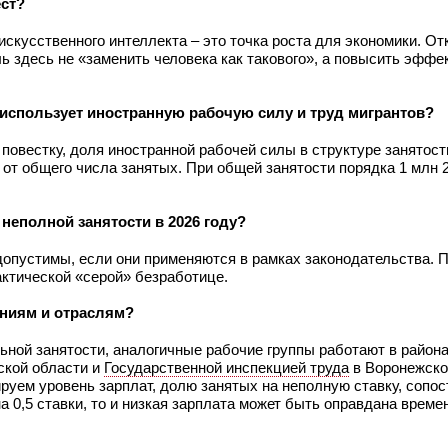
ест?
скусственного интеллекта – это точка роста для экономики. Отк
ь здесь не «заменить человека как такового», а повысить эффе
использует иностранную рабочую силу и труд мигрантов?
повестку, доля иностранной рабочей силы в структуре занятост
от общего числа занятых. При общей занятости порядка 1 млн 2
 неполной занятости в 2026 году?
допустимы, если они применяются в рамках законодательства.
фактической «серой» безработице.
аниям и отраслям?
льной занятости, аналогичные рабочие группы работают в район
ской области и
Государственной инспекцией труда
в Воронежско
руем уровень зарплат, долю занятых на неполную ставку, сопо
 0,5 ставки, то и низкая зарплата может быть оправдана време