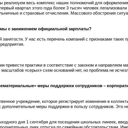
 мы реализуем весь комплекс наших полномочий для оформлени
ервый квартал этого года более 3 тысяч человек легализовали 
льничные и страховые отчисления. Массового обострения ситуа
хемы с занижением официальной зарплаты?
й занятости. У нас есть перечень компаний с признаками таких 
предприятия.
и привести практики в соответствие с законом и направляем м
 масштабов «серых» схем оснований нет, но проблема не исчезл
«нематериальные» меры поддержки сотрудников – корпора
венное учреждение, которое регистрирует изменения в коллект
 дополнительные меры поддержки в пользу сотрудников. Это не
ыходного дня 1 сентября для посещения школьных линеек, введ
полнительных днях отпуска по семейным обстоятельствам. Име