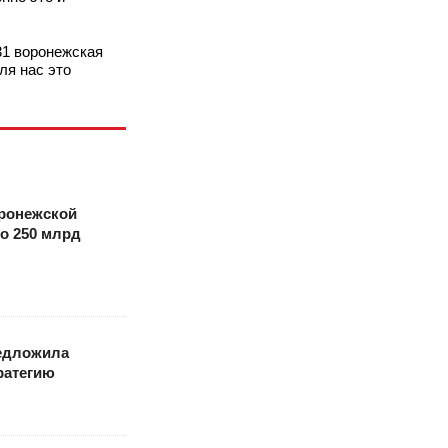
31 воронежская
ля нас это
оронежской
о 250 млрд
едложила
ратегию