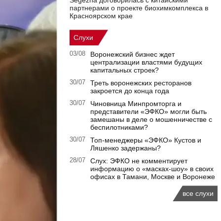
Segezha договорилась с китайскими
партнерами о проекте биохимкомплекса в
Красноярском крае
Слухи
03/08
Воронежский бизнес ждет
централизации властями будущих
капитальных строек?
30/07
Треть воронежских ресторанов
закроется до конца года
30/07
Чиновница Минпромторга и
представители «ЭФКО» могли быть
замешаны в деле о мошенничестве с
беспилотниками?
30/07
Топ-менеджеры «ЭФКО» Кустов и
Ляшенко задержаны?
28/07
Слух: ЭФКО не комментирует
информацию о «масках-шоу» в своих
офисах в Тамани, Москве и Воронеже
все слухи