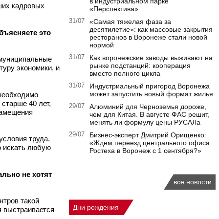
в индустриальном парке
аших кадровых
«Перспектива»
31/07
«Самая тяжелая фаза за
десятилетие»: как массовые закрытия
объясняете это
ресторанов в Воронеже стали новой
нормой
31/07
Как воронежские заводы выживают на
м муниципальные
рынке подстанций: кооперация
туру экономики, и
вместо полного цикла
31/07
Индустриальный пригород Воронежа
может запустить новый формат жилья
 необходимо
старше 40 лет,
29/07
Алюминий для Черноземья дороже,
замещения
чем для Китая. В августе ФАС решит,
менять ли формулу цены РУСАЛа
29/07
Бизнес-эксперт Дмитрий Орищенко:
условия труда,
«Ждем переезд центрального офиса
о искать любую
Ростеха в Воронеж с 1 сентября?»
льно не хотят
все новости
нтров такой
Дни рождения
я выстраивается