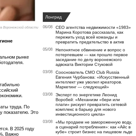
Лонгрид
06/08
CEO агентства недвижимости «1983»
а Воронежской области
Марина Коротова рассказала, как
пережить уход всей команды и
гионе
превратить предательство в актив
05/08
Непонятное обвинение и вопрос о
потерпевшем — как прошло первое
нальном рынке
заседание по делу воронежского
ботодателя.
адвоката Виктории Стуковой
03/08
Сооснователь CMO Club Russia
Евгения Чурбанова: «Искусственный
интеллект уже уволил креаторов.
стабильно
Маркетинг — следующий»
ссийский
03/08
Эксперт по энергетике Леонид
 экономики.
Воробей: «Механизм «бери или
плати» рискует превратить сетевой
аты труда. По
комплекс в барьер для нового
му показателю. Это
инвестиционного цикла»
03/08
«Мы продаем не замороженную воду,
а сценарий потребления»: как «Айс в
ся. В 2025 году
кубе» строит бизнес на пищевом льде
2%. Важно