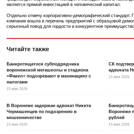
является прямой инвестицией в человеческий капитал.
Отдельно отмечу корпоративно‑демографический стандарт. П
компания вошла в перечень предприятий с образцовой демог
серьезный повод для гордости и конкурентное преимущество
Читайте также
Банкротящегося субподрядчика
СК подтвер
воронежской мегашколы и стадиона
адвоката 
«Факел» подозревают в махинациях с
15 мая 2026
налогами
15 мая 2026
В Воронеже задержан адвокат Никита
Банкротяще
Чермашенцев по подозрению в
Воронеже п
мошенничестве
рублей
15 мая 2026
15 мая 2026