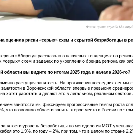
Фото: пресс-служба Минтруд
а оценилa риски «серых» схем и скрытой безработицы в ре
тервью «Абирегу» рассказала о ключевых тенденциях на регио
 «серых» схем и задачах по укреплению бренда региона как ра
 области вы видите по итогам 2025 года и начала 2026‑го?
намично растущая занятость. На протяжении последних лет мы 
нь занятости в Воронежской области впервые превысил среднеро
она хотят работать и делают это в легальном, реальном секторе
чением занятости мы фиксируем прогрессивные темпы роста опл
%, что позволило области занять второе место в России по это
 занятости уровень безработицы по методологии МОТ уменьшает
бря это 1,9%, по году – 2%, при том, что в целом по стране 2,