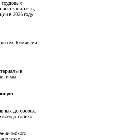
я трудовых
свою занятость,
ции в 2026 году
практик. Комиссия
атериалы в
а, и мы
тивную
ивных договорах,
 всегда только
ении гибкого
нно это и