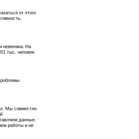
азаться от этого
ктивность,
и невелика. На
01 тыс. человек
 Проблемы
ах. Мы совместно
й
ставляем данные.
нем работы и не