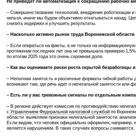
Не приведет ли автоматизация к сокращению рабочих м
– Совершенствование технологий, внедрение роботизации и и
нельзя, иначе мы будем объективно откатываться назад. Цел
снизить издержки и улучшить результаты.
– Насколько активно рынок труда Воронежской области 
– Если опираться на факты, а не только на информационную 
протяжении последних лет она не превышала примерно 1,5% 
по итогам 2025 года это очень скромная доля.
– Как вы оцениваете риски роста скрытой безработицы и
– Неполная занятость и различные форматы гибкой работы 
возникают там, где речь идет о нелегальной занятости или 
– Есть ли у вас тревожные сигналы по отдельным комп
–
В регионе действует комиссия по противодействию нелега
с
Управлением
Федеральной налоговой службой
по Воронеж
области выявляем признаки нелегальной занятости: анализи
Если видим, что человек официально оформлен, например, на
является нарушением. В таких случаях вопросы снимаются.