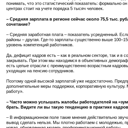
понимать, что это статистический показатель: формально он
центрах стоит на учете порядка 5 тысяч человек.
– Средняя зарплата в регионе сейчас около 75,5 тыс. ру
сочетание?
– Средняя заработная плата – показатель усредненный. Есл
районы – другая. Где‑то зарплаты существенно выше 100–150
уровень компетенций работников.
Да, дефицит кадров есть – как в реальном секторе, так и в
закрывать. При этом мы находимся в объективных демографи
есть целые отрасли с преимущественно возрастным кадровы
уходящих на пенсию сотрудников.
Поэтому одной высокой зарплатой уже недостаточно. Предп
дополнительные меры поддержки, корпоративную культуру. М
работу».
– Часто можно услышать жалобы работодателей на «зуме
брать. Видите ли вы такую тенденцию в практике кадро
– В информационном поле такие мнения действительно звучат,
вывод сделать нельзя. Мы плотно работаем с молодежью, п
новая, обновленная модель профориентационной работы.