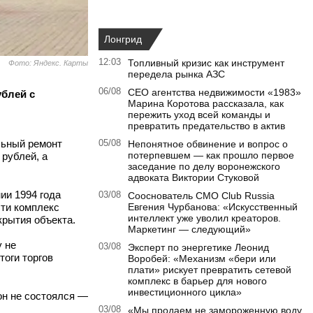
Лонгрид
12:03
Топливный кризис как инструмент
Фото: Яндекс. Карты
передела рынка АЗС
06/08
CEO агентства недвижимости «1983»
ублей с
Марина Коротова рассказала, как
пережить уход всей команды и
превратить предательство в актив
льный ремонт
05/08
Непонятное обвинение и вопрос о
потерпевшем — как прошло первое
 рублей, а
заседание по делу воронежского
адвоката Виктории Стуковой
ии 1994 года
03/08
Сооснователь CMO Club Russia
сти комплекс
Евгения Чурбанова: «Искусственный
интеллект уже уволил креаторов.
крытия объекта.
Маркетинг — следующий»
 не
03/08
Эксперт по энергетике Леонид
тоги торгов
Воробей: «Механизм «бери или
плати» рискует превратить сетевой
комплекс в барьер для нового
инвестиционного цикла»
он не состоялся —
03/08
«Мы продаем не замороженную воду,