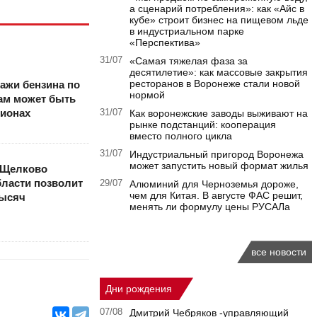
а сценарий потребления»: как «Айс в
кубе» строит бизнес на пищевом льде
в индустриальном парке
«Перспектива»
31/07
«Самая тяжелая фаза за
десятилетие»: как массовые закрытия
ресторанов в Воронеже стали новой
ажи бензина по
нормой
ам может быть
гионах
31/07
Как воронежские заводы выживают на
рынке подстанций: кооперация
вместо полного цикла
31/07
Индустриальный пригород Воронежа
может запустить новый формат жилья
«Щелково
бласти позволит
29/07
Алюминий для Черноземья дороже,
чем для Китая. В августе ФАС решит,
тысяч
менять ли формулу цены РУСАЛа
все новости
Дни рождения
07/08
Дмитрий Чебряков -управляющий