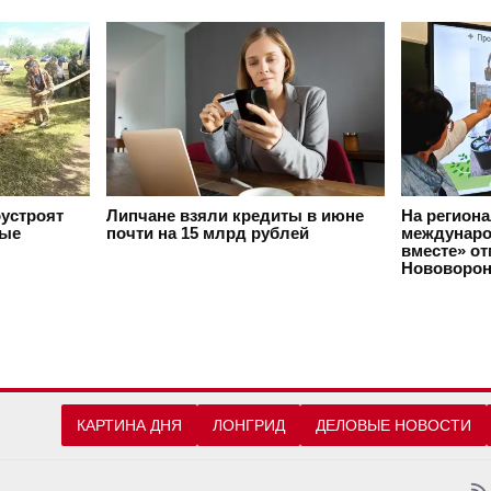
оустроят
Липчане взяли кредиты в июне
На регион
вые
почти на 15 млрд рублей
междунаро
вместе» о
Нововорон
КАРТИНА ДНЯ
ЛОНГРИД
ДЕЛОВЫЕ НОВОСТИ