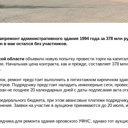
премонт административного здания 1994 года за 378 млн р
н в мае остался без участников.
ой области
объявило новую попытку провести торги на капита
е. Начальная цена контракта, как и прежде, составляет 378 млн
.
пок, ремонт предстоит выполнить в пятиэтажном кирпичном здан
метров. Подрядчику предстоит наладить инженерные сети, прове
язан не позднее 20 календарных дней с даты подписания акта от
федерального бюджета, при этом авансовые платежи подрядчику
ения. Заявки на участие в аукционе принимаются до 20 июля, и
ядчика для ремонта здания орловского УФНС, однако тот аукци