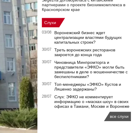
Segezha договорилась с китайскими
партнерами о проекте биохимкомплекса в
Красноярском крае
Слухи
03/08
Воронежский бизнес ждет
централизации властями будущих
капитальных строек?
30/07
Треть воронежских ресторанов
закроется до конца года
30/07
Чиновница Минпромторга и
представители «ЭФКО» могли быть
замешаны в деле о мошенничестве с
беспилотниками?
30/07
Топ-менеджеры «ЭФКО» Кустов и
Ляшенко задержаны?
28/07
Слух: ЭФКО не комментирует
информацию о «масках-шоу» в своих
офисах в Тамани, Москве и Воронеже
все слухи