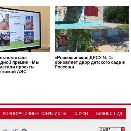
альном этапе
«Россошанское ДРСУ № 1»
дной премии «Мы
обновляет двор детского сада в
тметили проекты
Россоши
ежской АЭС
КОРПОРАТИВНЫЕ КОНФЛИКТЫ
СЛУХИ
БИЗНЕС-ГИД