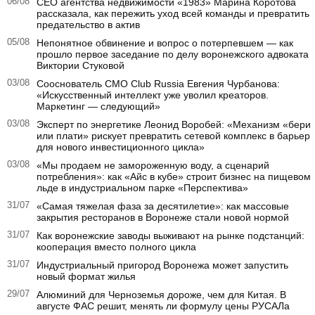
06/08
CEO агентства недвижимости «1983» Марина Коротова
рассказала, как пережить уход всей команды и превратить
предательство в актив
05/08
Непонятное обвинение и вопрос о потерпевшем — как
прошло первое заседание по делу воронежского адвоката
Виктории Стуковой
03/08
Сооснователь CMO Club Russia Евгения Чурбанова:
«Искусственный интеллект уже уволил креаторов.
Маркетинг — следующий»
03/08
Эксперт по энергетике Леонид Воробей: «Механизм «бери
или плати» рискует превратить сетевой комплекс в барьер
для нового инвестиционного цикла»
03/08
«Мы продаем не замороженную воду, а сценарий
потребления»: как «Айс в кубе» строит бизнес на пищевом
льде в индустриальном парке «Перспектива»
31/07
«Самая тяжелая фаза за десятилетие»: как массовые
закрытия ресторанов в Воронеже стали новой нормой
31/07
Как воронежские заводы выживают на рынке подстанций:
кооперация вместо полного цикла
31/07
Индустриальный пригород Воронежа может запустить
новый формат жилья
29/07
Алюминий для Черноземья дороже, чем для Китая. В
августе ФАС решит, менять ли формулу цены РУСАЛа