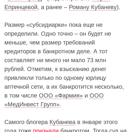
Епринцевой
, а ранее –
Роману Кубаневу
).
Размер «субсидиарки» пока еще не
определили. Одно точно – он будет не
меньше, чем размер требований
кредиторов в банкротном деле. А тот
составляет ни много ни мало 73 млн
рублей. Отметим, к взысканию денег
привлекли только по одному юрлицу
аптечной сети, а их банкротится несколько,
в том числе
ООО «Фармия»
и
ООО
«МедИнвест Групп»
.
Самого блогера
Кубанева
в январе этого
года тоже
признали
банкротом. Тогда суд на