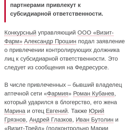
партнерами привлекут к
субсидиарной ответственности.
Конкурсный
управляющий
ООО «Визит-
Фарм»
Александр Прошин
подал заявление
о привлечении контролирующих должника
лиц к субсидиарной ответственности. Это
следует из сообщения на Федресурсе.
В числе привлеченных – бывший владелец
аптечной сети «
Фармия
»
Роман Кубанев
,
который ударился в блогерство, его жена
Марина
и отец
Евгений
. Также
Юрий
Грязнов
,
Андрей Глазков
,
Иван Бутолин
и
«
Визит-Трейд
» (подконтрольно
Марии