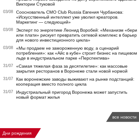
Виктории Стуковой
03/08
Сооснователь CMO Club Russia Евгения Чурбанова:
«Искусственный интеллект уже уволил креаторов.
Маркетинг — следующий»
03/08
Эксперт по энергетике Леонид Воробей: «Механизм «бери
или плати» рискует превратить сетевой комплекс в барьер
для нового инвестиционного цикла»
03/08
«Мы продаем не замороженную воду, а сценарий
потребления»: как «Айс в кубе» строит бизнес на пищевом
льде в индустриальном парке «Перспектива»
31/07
«Самая тяжелая фаза за десятилетие»: как массовые
закрытия ресторанов в Воронеже стали новой нормой
31/07
Как воронежские заводы выживают на рынке подстанций:
кооперация вместо полного цикла
31/07
Индустриальный пригород Воронежа может запустить
новый формат жилья
все новости
Дни рождения