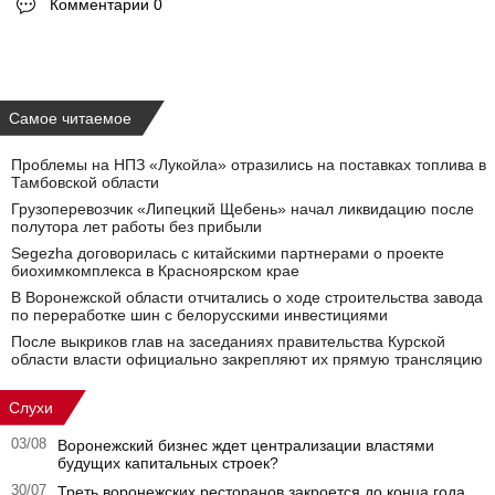
Комментарии 0
Самое читаемое
Проблемы на НПЗ «Лукойла» отразились на поставках топлива в
Тамбовской области
Грузоперевозчик «Липецкий Щебень» начал ликвидацию после
полутора лет работы без прибыли
Segezha договорилась с китайскими партнерами о проекте
биохимкомплекса в Красноярском крае
В Воронежской области отчитались о ходе строительства завода
по переработке шин с белорусскими инвестициями
После выкриков глав на заседаниях правительства Курской
области власти официально закрепляют их прямую трансляцию
Слухи
03/08
Воронежский бизнес ждет централизации властями
будущих капитальных строек?
30/07
Треть воронежских ресторанов закроется до конца года