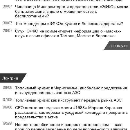
30/07
Чиновница Минпромторга и представители «ЭФКО» могли
быть замешаны в деле о мошенничестве с
беспилотниками?
30/07
Топ-менеджеры «ЭФКО» Кустов и Ляшенко задержаны?
28/07
Слух: ЭФКО не комментирует информацию о «масках-
шоу» в своих офисах в Тамани, Москве и Воронеже
все слухи
Лонгрид
08/08
Топливный кризис в Черноземье: дисбаланс предложения
и вынужденная роль частных АЗС
07/08
Топливный кризис как инструмент передела рынка АЗС
06/08
CEO агентства недвижимости «1983» Марина Коротова
рассказала, как пережить уход всей команды и превратить
предательство в актив
05/08
Непонятное обвинение и вопрос о потерпевшем — как
прошло первое заседание по делу воронежского адвоката